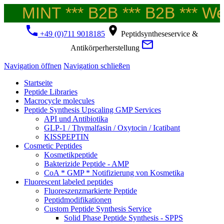
MINT *** B2B *** B2B *** Wel
+49 (0)711 9018185
Peptidsyntheseservice &
Antikörperherstellung
Navigation öffnen
Navigation schließen
Startseite
Peptide Libraries
Macrocycle molecules
Peptide Synthesis Upscaling GMP Services
API und Antibiotika
GLP-1 / Thymalfasin / Oxytocin / Icatibant
KISSPEPTIN
Cosmetic Peptides
Kosmetikpeptide
Bakterizide Peptide - AMP
CoA * GMP * Notifizierung von Kosmetika
Fluorescent labeled peptides
Fluoreszenzmarkierte Peptide
Peptidmodifikationen
Custom Peptide Synthesis Service
Solid Phase Peptide Synthesis - SPPS