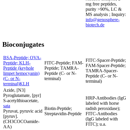
mg free peptides,
purity >90%, LC &
MS analysis ; Inquiry:
info@genosphere-
biotech.de
Bioconjugates
BSA-Peptide; OVA-
FITC-Spacer-Peptide;
Peptide; KLH-
FITC-Peptide; FAM-
FAM-Spacer-Peptide;
Peptide (keyhole
Peptide; TAMRA-
TAMRA-Spacer-
limpet hemocyanin)
Peptide (C- or N-
Peptide (C- or N-
(C- or N-
terminal)
terminal)
terminal)KLH
Azide, [N3]
Pyroglutamate, [pyr]
HRP-Antibodies (IgG
S-acetylthioacetate,
labeled with horse
sata
Biotin-Peptide;
radish peroxidase);
Pyruvat, pyruvic acid
Streptavidin-Peptide
FITC-Antibodies
[pyruv].
(IgG labeled with
(CH3COCOamide-
FITC); u.a.
AA)