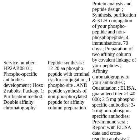
Protein analysis and
peptide design ;
Synthesis, purification
& KLH conjugation
of your phospho-
peptide and non-
phosphopeptide; 4
immunisations, 70
days ; Preparation of
two affinity column
by covalent linkage of
Service number:
Peptide synthesis :
your peptides ;
HP2AB08-01;
12-20 aa phospho-
Affinity
Phospho-specific
peptide with terminal
chromatography of
antibodies
cys for conjugation, 1
your antibodies ;
development ; Host:
phospho-site . AND
Quantitation ; ELISA,
2 rabbits; Package 1;
peptide synthesis of
guaranteed titer >1:40
Purification method:
non-phosphorylated
000; 2-5 mg phospho-
Double affinity
peptide for affinity
specific antibodies; 3-
chromatography
column preparation.
5 mg non-phospho-
specific antibodies;
Pre-immune sera ;
Report with ELISA
data and cross-
reaction analysis; 2