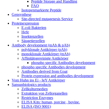
Peptide Storage and Handling
FAQ
Isotopenmarkierte Peptide
Gensynthese
Site-directed mutagenesis Service
Proteinexpression
E.coli Bakterien
Hefe
Insektenzellen
Säugetierzellen
Antibody development (mAb & pAb)
polyklonale Antikörper (pAb)
monoklonale Antikörper (mAb)
Affinitätsgereinigte Antikörper
phospho specific Antibodies development
phospho specific Antibodies development
Antibodies derived from Goat
Protein expression and antibodies development
Vom Huhn ins Ei - IgY Antikörper
Sansunbiologics products
Zellkulturmedien
Extraktion von Zellorganellen
Restriction Enzymes
ELISA Kits: human, porcine , bovine.
ELISA (ISO 9001)