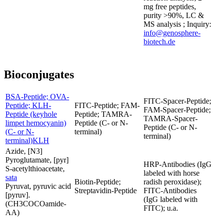
mg free peptides,
purity >90%, LC &
MS analysis ; Inquiry:
info@genosphere-
biotech.de
Bioconjugates
BSA-Peptide; OVA-
FITC-Spacer-Peptide;
Peptide; KLH-
FITC-Peptide; FAM-
FAM-Spacer-Peptide;
Peptide (keyhole
Peptide; TAMRA-
TAMRA-Spacer-
limpet hemocyanin)
Peptide (C- or N-
Peptide (C- or N-
(C- or N-
terminal)
terminal)
terminal)KLH
Azide, [N3]
Pyroglutamate, [pyr]
HRP-Antibodies (IgG
S-acetylthioacetate,
labeled with horse
sata
Biotin-Peptide;
radish peroxidase);
Pyruvat, pyruvic acid
Streptavidin-Peptide
FITC-Antibodies
[pyruv].
(IgG labeled with
(CH3COCOamide-
FITC); u.a.
AA)