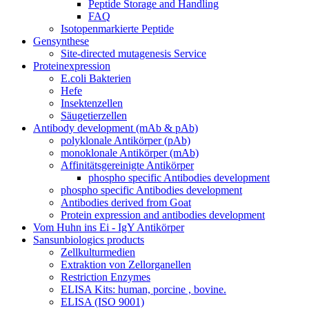
Peptide Storage and Handling
FAQ
Isotopenmarkierte Peptide
Gensynthese
Site-directed mutagenesis Service
Proteinexpression
E.coli Bakterien
Hefe
Insektenzellen
Säugetierzellen
Antibody development (mAb & pAb)
polyklonale Antikörper (pAb)
monoklonale Antikörper (mAb)
Affinitätsgereinigte Antikörper
phospho specific Antibodies development
phospho specific Antibodies development
Antibodies derived from Goat
Protein expression and antibodies development
Vom Huhn ins Ei - IgY Antikörper
Sansunbiologics products
Zellkulturmedien
Extraktion von Zellorganellen
Restriction Enzymes
ELISA Kits: human, porcine , bovine.
ELISA (ISO 9001)