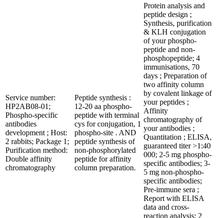
Protein analysis and
peptide design ;
Synthesis, purification
& KLH conjugation
of your phospho-
peptide and non-
phosphopeptide; 4
immunisations, 70
days ; Preparation of
two affinity column
by covalent linkage of
Service number:
Peptide synthesis :
your peptides ;
HP2AB08-01;
12-20 aa phospho-
Affinity
Phospho-specific
peptide with terminal
chromatography of
antibodies
cys for conjugation, 1
your antibodies ;
development ; Host:
phospho-site . AND
Quantitation ; ELISA,
2 rabbits; Package 1;
peptide synthesis of
guaranteed titer >1:40
Purification method:
non-phosphorylated
000; 2-5 mg phospho-
Double affinity
peptide for affinity
specific antibodies; 3-
chromatography
column preparation.
5 mg non-phospho-
specific antibodies;
Pre-immune sera ;
Report with ELISA
data and cross-
reaction analysis; 2