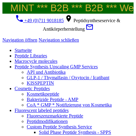
MINT *** B2B *** B2B *** Welc
+49 (0)711 9018185
Peptidsyntheseservice &
Antikörperherstellung
Navigation öffnen
Navigation schließen
Startseite
Peptide Libraries
Macrocycle molecules
Peptide Synthesis Upscaling GMP Services
API und Antibiotika
GLP-1 / Thymalfasin / Oxytocin / Icatibant
KISSPEPTIN
Cosmetic Peptides
Kosmetikpeptide
Bakterizide Peptide - AMP
CoA * GMP * Notifizierung von Kosmetika
Fluorescent labeled peptides
Fluoreszenzmarkierte Peptide
Peptidmodifikationen
Custom Peptide Synthesis Service
Solid Phase Peptide Synthesis - SPPS