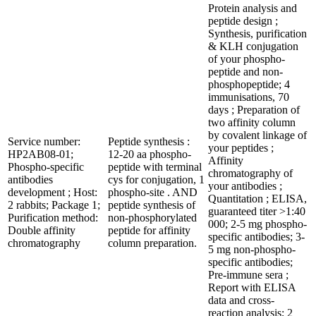
Protein analysis and
peptide design ;
Synthesis, purification
& KLH conjugation
of your phospho-
peptide and non-
phosphopeptide; 4
immunisations, 70
days ; Preparation of
two affinity column
by covalent linkage of
Service number:
Peptide synthesis :
your peptides ;
HP2AB08-01;
12-20 aa phospho-
Affinity
Phospho-specific
peptide with terminal
chromatography of
antibodies
cys for conjugation, 1
your antibodies ;
development ; Host:
phospho-site . AND
Quantitation ; ELISA,
2 rabbits; Package 1;
peptide synthesis of
guaranteed titer >1:40
Purification method:
non-phosphorylated
000; 2-5 mg phospho-
Double affinity
peptide for affinity
specific antibodies; 3-
chromatography
column preparation.
5 mg non-phospho-
specific antibodies;
Pre-immune sera ;
Report with ELISA
data and cross-
reaction analysis; 2