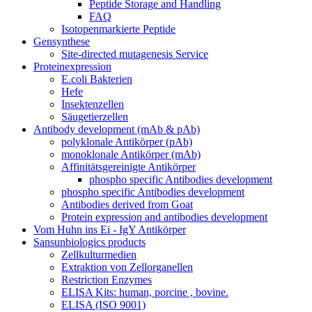
Peptide Storage and Handling
FAQ
Isotopenmarkierte Peptide
Gensynthese
Site-directed mutagenesis Service
Proteinexpression
E.coli Bakterien
Hefe
Insektenzellen
Säugetierzellen
Antibody development (mAb & pAb)
polyklonale Antikörper (pAb)
monoklonale Antikörper (mAb)
Affinitätsgereinigte Antikörper
phospho specific Antibodies development
phospho specific Antibodies development
Antibodies derived from Goat
Protein expression and antibodies development
Vom Huhn ins Ei - IgY Antikörper
Sansunbiologics products
Zellkulturmedien
Extraktion von Zellorganellen
Restriction Enzymes
ELISA Kits: human, porcine , bovine.
ELISA (ISO 9001)