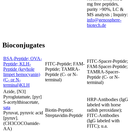
mg free peptides,
purity >90%, LC &
MS analysis ; Inquiry:
info@genosphere-
biotech.de
Bioconjugates
BSA-Peptide; OVA-
FITC-Spacer-Peptide;
Peptide; KLH-
FITC-Peptide; FAM-
FAM-Spacer-Peptide;
Peptide (keyhole
Peptide; TAMRA-
TAMRA-Spacer-
limpet hemocyanin)
Peptide (C- or N-
Peptide (C- or N-
(C- or N-
terminal)
terminal)
terminal)KLH
Azide, [N3]
Pyroglutamate, [pyr]
HRP-Antibodies (IgG
S-acetylthioacetate,
labeled with horse
sata
Biotin-Peptide;
radish peroxidase);
Pyruvat, pyruvic acid
Streptavidin-Peptide
FITC-Antibodies
[pyruv].
(IgG labeled with
(CH3COCOamide-
FITC); u.a.
AA)