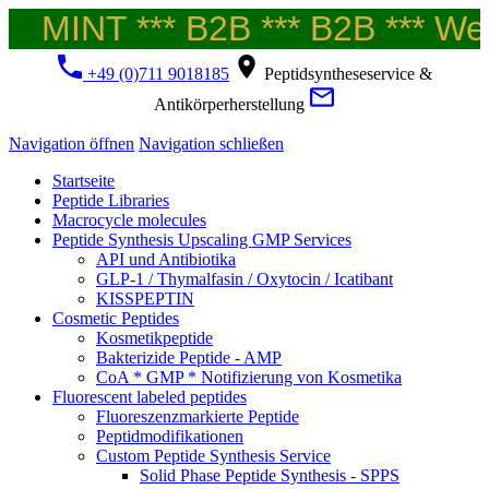
MINT *** B2B *** B2B *** Welc
+49 (0)711 9018185
Peptidsyntheseservice &
Antikörperherstellung
Navigation öffnen
Navigation schließen
Startseite
Peptide Libraries
Macrocycle molecules
Peptide Synthesis Upscaling GMP Services
API und Antibiotika
GLP-1 / Thymalfasin / Oxytocin / Icatibant
KISSPEPTIN
Cosmetic Peptides
Kosmetikpeptide
Bakterizide Peptide - AMP
CoA * GMP * Notifizierung von Kosmetika
Fluorescent labeled peptides
Fluoreszenzmarkierte Peptide
Peptidmodifikationen
Custom Peptide Synthesis Service
Solid Phase Peptide Synthesis - SPPS