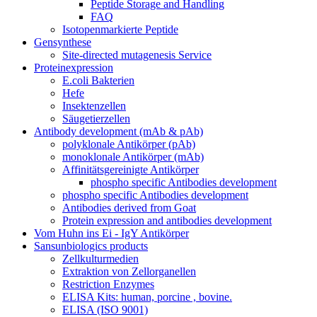
Peptide Storage and Handling
FAQ
Isotopenmarkierte Peptide
Gensynthese
Site-directed mutagenesis Service
Proteinexpression
E.coli Bakterien
Hefe
Insektenzellen
Säugetierzellen
Antibody development (mAb & pAb)
polyklonale Antikörper (pAb)
monoklonale Antikörper (mAb)
Affinitätsgereinigte Antikörper
phospho specific Antibodies development
phospho specific Antibodies development
Antibodies derived from Goat
Protein expression and antibodies development
Vom Huhn ins Ei - IgY Antikörper
Sansunbiologics products
Zellkulturmedien
Extraktion von Zellorganellen
Restriction Enzymes
ELISA Kits: human, porcine , bovine.
ELISA (ISO 9001)