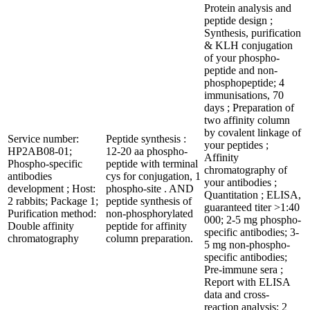
Protein analysis and
peptide design ;
Synthesis, purification
& KLH conjugation
of your phospho-
peptide and non-
phosphopeptide; 4
immunisations, 70
days ; Preparation of
two affinity column
by covalent linkage of
Service number:
Peptide synthesis :
your peptides ;
HP2AB08-01;
12-20 aa phospho-
Affinity
Phospho-specific
peptide with terminal
chromatography of
antibodies
cys for conjugation, 1
your antibodies ;
development ; Host:
phospho-site . AND
Quantitation ; ELISA,
2 rabbits; Package 1;
peptide synthesis of
guaranteed titer >1:40
Purification method:
non-phosphorylated
000; 2-5 mg phospho-
Double affinity
peptide for affinity
specific antibodies; 3-
chromatography
column preparation.
5 mg non-phospho-
specific antibodies;
Pre-immune sera ;
Report with ELISA
data and cross-
reaction analysis; 2