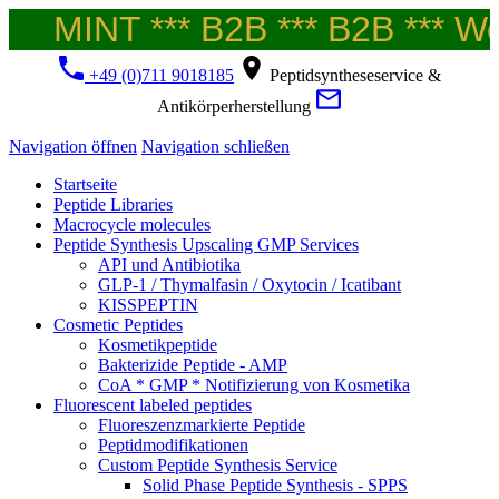
MINT *** B2B *** B2B *** Wel
+49 (0)711 9018185
Peptidsyntheseservice &
Antikörperherstellung
Navigation öffnen
Navigation schließen
Startseite
Peptide Libraries
Macrocycle molecules
Peptide Synthesis Upscaling GMP Services
API und Antibiotika
GLP-1 / Thymalfasin / Oxytocin / Icatibant
KISSPEPTIN
Cosmetic Peptides
Kosmetikpeptide
Bakterizide Peptide - AMP
CoA * GMP * Notifizierung von Kosmetika
Fluorescent labeled peptides
Fluoreszenzmarkierte Peptide
Peptidmodifikationen
Custom Peptide Synthesis Service
Solid Phase Peptide Synthesis - SPPS