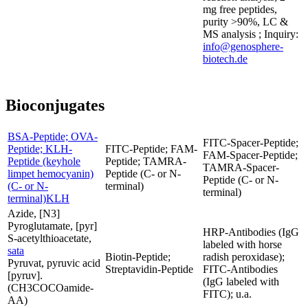
mg free peptides,
purity >90%, LC &
MS analysis ; Inquiry:
info@genosphere-
biotech.de
Bioconjugates
BSA-Peptide; OVA-
FITC-Spacer-Peptide;
Peptide; KLH-
FITC-Peptide; FAM-
FAM-Spacer-Peptide;
Peptide (keyhole
Peptide; TAMRA-
TAMRA-Spacer-
limpet hemocyanin)
Peptide (C- or N-
Peptide (C- or N-
(C- or N-
terminal)
terminal)
terminal)KLH
Azide, [N3]
Pyroglutamate, [pyr]
HRP-Antibodies (IgG
S-acetylthioacetate,
labeled with horse
sata
Biotin-Peptide;
radish peroxidase);
Pyruvat, pyruvic acid
Streptavidin-Peptide
FITC-Antibodies
[pyruv].
(IgG labeled with
(CH3COCOamide-
FITC); u.a.
AA)