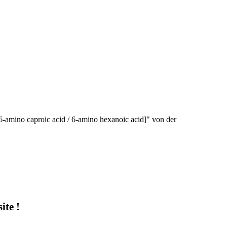
6-amino caproic acid / 6-amino hexanoic acid]" von der
te !