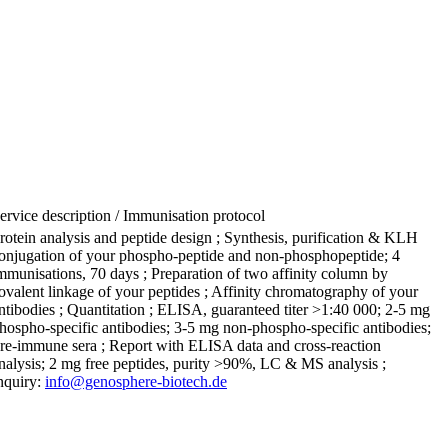
ervice description / Immunisation protocol
rotein analysis and peptide design ; Synthesis, purification & KLH
onjugation of your phospho-peptide and non-phosphopeptide; 4
mmunisations, 70 days ; Preparation of two affinity column by
ovalent linkage of your peptides ; Affinity chromatography of your
ntibodies ; Quantitation ; ELISA, guaranteed titer >1:40 000; 2-5 mg
hospho-specific antibodies; 3-5 mg non-phospho-specific antibodies;
re-immune sera ; Report with ELISA data and cross-reaction
nalysis; 2 mg free peptides, purity >90%, LC & MS analysis ;
nquiry:
info@genosphere-biotech.de