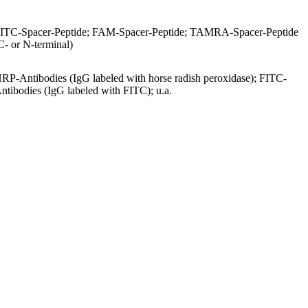
ITC-Spacer-Peptide; FAM-Spacer-Peptide; TAMRA-Spacer-Peptide
C- or N-terminal)
RP-Antibodies (IgG labeled with horse radish peroxidase); FITC-
ntibodies (IgG labeled with FITC); u.a.