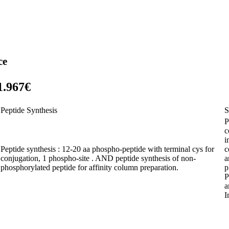
ce
1.967€
Peptide Synthesis
S
P
c
i
Peptide synthesis : 12-20 aa phospho-peptide with terminal cys for
c
conjugation, 1 phospho-site . AND peptide synthesis of non-
a
phosphorylated peptide for affinity column preparation.
p
P
a
I