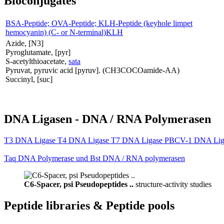
Bioconjugates
BSA-Peptide; OVA-Peptide; KLH-Peptide (keyhole limpet
hemocyanin) (C- or N-terminal)KLH
Azide, [N3]
Pyroglutamate, [pyr]
S-acetylthioacetate,
sata
Pyruvat, pyruvic acid [pyruv]. (CH3COCOamide-AA)
Succinyl, [suc]
DNA Ligasen - DNA / RNA Polymerasen
T3 DNA Ligase T4 DNA Ligase T7 DNA Ligase PBCV-1 DNA Lig
Taq DNA Polymerase und Bst DNA / RNA polymerasen
C6-Spacer, psi Pseudopeptides ..
structure-activity studies
Peptide libraries & Peptide pools