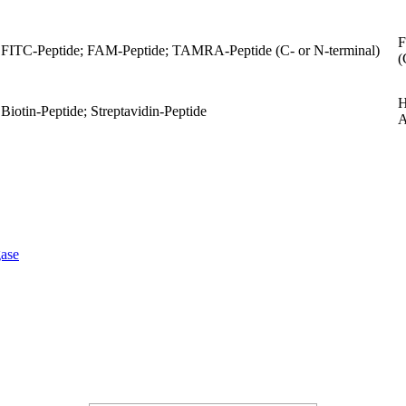
F
FITC-Peptide; FAM-Peptide; TAMRA-Peptide (C- or N-terminal)
(
H
Biotin-Peptide; Streptavidin-Peptide
A
ase