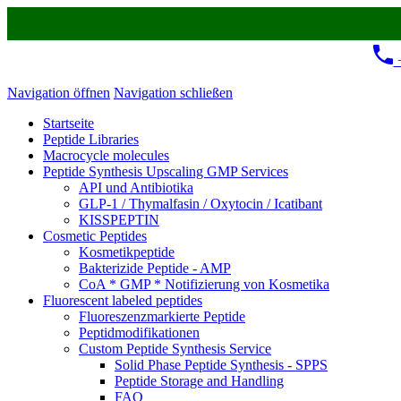
+
Navigation öffnen
Navigation schließen
Startseite
Peptide Libraries
Macrocycle molecules
Peptide Synthesis Upscaling GMP Services
API und Antibiotika
GLP-1 / Thymalfasin / Oxytocin / Icatibant
KISSPEPTIN
Cosmetic Peptides
Kosmetikpeptide
Bakterizide Peptide - AMP
CoA * GMP * Notifizierung von Kosmetika
Fluorescent labeled peptides
Fluoreszenzmarkierte Peptide
Peptidmodifikationen
Custom Peptide Synthesis Service
Solid Phase Peptide Synthesis - SPPS
Peptide Storage and Handling
FAQ