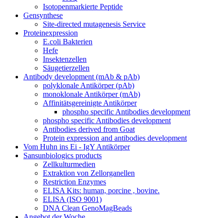
Isotopenmarkierte Peptide
Gensynthese
Site-directed mutagenesis Service
Proteinexpression
E.coli Bakterien
Hefe
Insektenzellen
Säugetierzellen
Antibody development (mAb & pAb)
polyklonale Antikörper (pAb)
monoklonale Antikörper (mAb)
Affinitätsgereinigte Antikörper
phospho specific Antibodies development
phospho specific Antibodies development
Antibodies derived from Goat
Protein expression and antibodies development
Vom Huhn ins Ei - IgY Antikörper
Sansunbiologics products
Zellkulturmedien
Extraktion von Zellorganellen
Restriction Enzymes
ELISA Kits: human, porcine , bovine.
ELISA (ISO 9001)
DNA Clean GenoMagBeads
Angebot der Woche