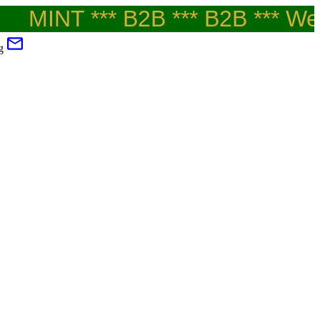
MINT *** B2B *** B2B *** Welco
g