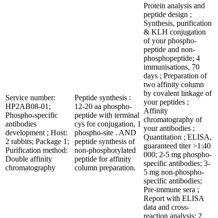
Protein analysis and
peptide design ;
Synthesis, purification
& KLH conjugation
of your phospho-
peptide and non-
phosphopeptide; 4
immunisations, 70
days ; Preparation of
two affinity column
by covalent linkage of
Service number:
Peptide synthesis :
your peptides ;
HP2AB08-01;
12-20 aa phospho-
Affinity
Phospho-specific
peptide with terminal
chromatography of
antibodies
cys for conjugation, 1
your antibodies ;
development ; Host:
phospho-site . AND
Quantitation ; ELISA,
2 rabbits; Package 1;
peptide synthesis of
guaranteed titer >1:40
Purification method:
non-phosphorylated
000; 2-5 mg phospho-
Double affinity
peptide for affinity
specific antibodies; 3-
chromatography
column preparation.
5 mg non-phospho-
specific antibodies;
Pre-immune sera ;
Report with ELISA
data and cross-
reaction analysis; 2