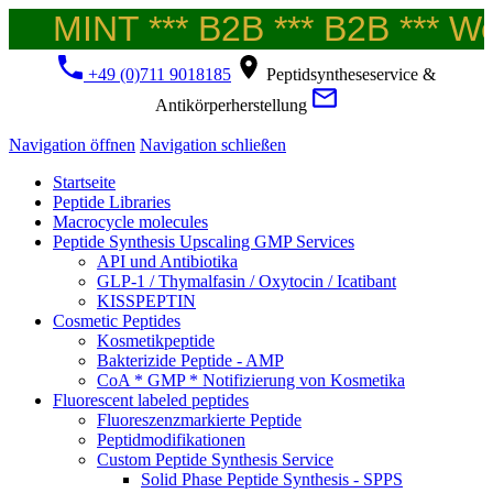
MINT *** B2B *** B2B *** Wel
+49 (0)711 9018185
Peptidsyntheseservice &
Antikörperherstellung
Navigation öffnen
Navigation schließen
Startseite
Peptide Libraries
Macrocycle molecules
Peptide Synthesis Upscaling GMP Services
API und Antibiotika
GLP-1 / Thymalfasin / Oxytocin / Icatibant
KISSPEPTIN
Cosmetic Peptides
Kosmetikpeptide
Bakterizide Peptide - AMP
CoA * GMP * Notifizierung von Kosmetika
Fluorescent labeled peptides
Fluoreszenzmarkierte Peptide
Peptidmodifikationen
Custom Peptide Synthesis Service
Solid Phase Peptide Synthesis - SPPS