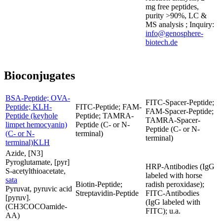
mg free peptides,
purity >90%, LC &
MS analysis ; Inquiry:
info@genosphere-
biotech.de
Bioconjugates
BSA-Peptide; OVA-
FITC-Spacer-Peptide;
Peptide; KLH-
FITC-Peptide; FAM-
FAM-Spacer-Peptide;
Peptide (keyhole
Peptide; TAMRA-
TAMRA-Spacer-
limpet hemocyanin)
Peptide (C- or N-
Peptide (C- or N-
(C- or N-
terminal)
terminal)
terminal)KLH
Azide, [N3]
Pyroglutamate, [pyr]
HRP-Antibodies (IgG
S-acetylthioacetate,
labeled with horse
sata
Biotin-Peptide;
radish peroxidase);
Pyruvat, pyruvic acid
Streptavidin-Peptide
FITC-Antibodies
[pyruv].
(IgG labeled with
(CH3COCOamide-
FITC); u.a.
AA)