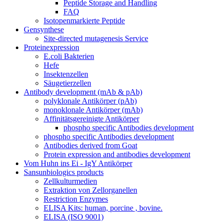
Peptide Storage and Handling
FAQ
Isotopenmarkierte Peptide
Gensynthese
Site-directed mutagenesis Service
Proteinexpression
E.coli Bakterien
Hefe
Insektenzellen
Säugetierzellen
Antibody development (mAb & pAb)
polyklonale Antikörper (pAb)
monoklonale Antikörper (mAb)
Affinitätsgereinigte Antikörper
phospho specific Antibodies development
phospho specific Antibodies development
Antibodies derived from Goat
Protein expression and antibodies development
Vom Huhn ins Ei - IgY Antikörper
Sansunbiologics products
Zellkulturmedien
Extraktion von Zellorganellen
Restriction Enzymes
ELISA Kits: human, porcine , bovine.
ELISA (ISO 9001)