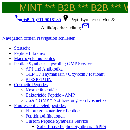
MINT *** B2B *** B2B *** We
+49 (0)711 9018185
Peptidsyntheseservice &
Antikörperherstellung
Navigation öffnen
Navigation schließen
Startseite
Peptide Libraries
Macrocycle molecules
Peptide Synthesis Upscaling GMP Services
API und Antibiotika
GLP-1 / Thymalfasin / Oxytocin / Icatibant
KISSPEPTIN
Cosmetic Peptides
Kosmetikpeptide
Bakterizide Peptide - AMP
CoA * GMP * Notifizierung von Kosmetika
Fluorescent labeled peptides
Fluoreszenzmarkierte Peptide
Peptidmodifikationen
Custom Peptide Synthesis Service
Solid Phase Peptide Synthesis - SPPS