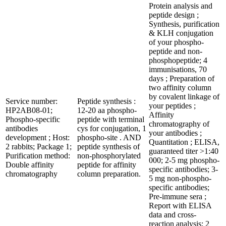
Protein analysis and
peptide design ;
Synthesis, purification
& KLH conjugation
of your phospho-
peptide and non-
phosphopeptide; 4
immunisations, 70
days ; Preparation of
two affinity column
by covalent linkage of
Service number:
Peptide synthesis :
your peptides ;
HP2AB08-01;
12-20 aa phospho-
Affinity
Phospho-specific
peptide with terminal
chromatography of
antibodies
cys for conjugation, 1
your antibodies ;
development ; Host:
phospho-site . AND
Quantitation ; ELISA,
2 rabbits; Package 1;
peptide synthesis of
guaranteed titer >1:40
Purification method:
non-phosphorylated
000; 2-5 mg phospho-
Double affinity
peptide for affinity
specific antibodies; 3-
chromatography
column preparation.
5 mg non-phospho-
specific antibodies;
Pre-immune sera ;
Report with ELISA
data and cross-
reaction analysis; 2