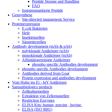
Peptide Storage and Handling
FAQ
Isotopenmarkierte Peptide
Gensynthese
Site-directed mutagenesis Service
Proteinexpression
E.coli Bakterien
Hefe
Insektenzellen
Säugetierzellen
Antibody development (mAb & pAb)
polyklonale Antikörper (pAb)
monoklonale Antikörper (mAb)
Affinitätsgereinigte Antikörper
phospho specific Antibodies development
phospho specific Antibodies development
Antibodies derived from Goat
Protein expression and antibodies development
Vom Huhn ins Ei - IgY Antikörper
Sansunbiologics products
Zellkulturmedien
Extraktion von Zellorganellen
Restriction Enzymes
ELISA Kits: human, porcine , bovine.
ELISA (ISO 9001)