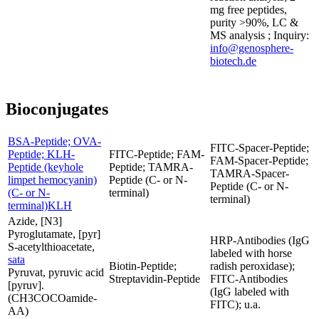
mg free peptides,
purity >90%, LC &
MS analysis ; Inquiry:
info@genosphere-
biotech.de
Bioconjugates
BSA-Peptide; OVA-
FITC-Spacer-Peptide;
Peptide; KLH-
FITC-Peptide; FAM-
FAM-Spacer-Peptide;
Peptide (keyhole
Peptide; TAMRA-
TAMRA-Spacer-
limpet hemocyanin)
Peptide (C- or N-
Peptide (C- or N-
(C- or N-
terminal)
terminal)
terminal)KLH
Azide, [N3]
Pyroglutamate, [pyr]
HRP-Antibodies (IgG
S-acetylthioacetate,
labeled with horse
sata
Biotin-Peptide;
radish peroxidase);
Pyruvat, pyruvic acid
Streptavidin-Peptide
FITC-Antibodies
[pyruv].
(IgG labeled with
(CH3COCOamide-
FITC); u.a.
AA)