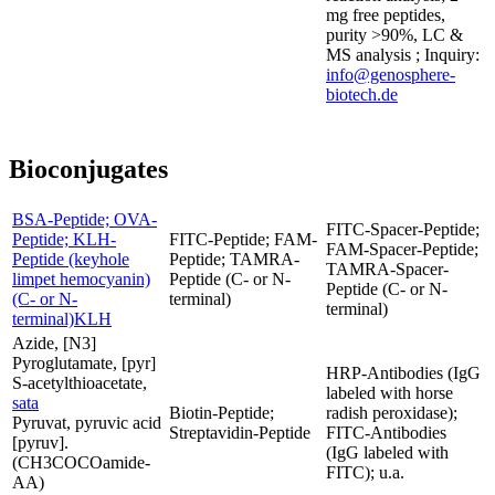
mg free peptides,
purity >90%, LC &
MS analysis ; Inquiry:
info@genosphere-
biotech.de
Bioconjugates
BSA-Peptide; OVA-
FITC-Spacer-Peptide;
Peptide; KLH-
FITC-Peptide; FAM-
FAM-Spacer-Peptide;
Peptide (keyhole
Peptide; TAMRA-
TAMRA-Spacer-
limpet hemocyanin)
Peptide (C- or N-
Peptide (C- or N-
(C- or N-
terminal)
terminal)
terminal)KLH
Azide, [N3]
Pyroglutamate, [pyr]
HRP-Antibodies (IgG
S-acetylthioacetate,
labeled with horse
sata
Biotin-Peptide;
radish peroxidase);
Pyruvat, pyruvic acid
Streptavidin-Peptide
FITC-Antibodies
[pyruv].
(IgG labeled with
(CH3COCOamide-
FITC); u.a.
AA)