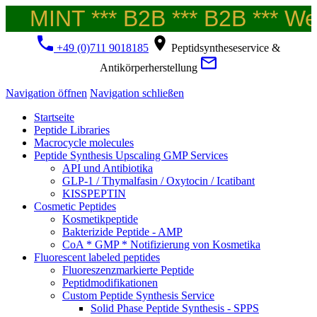
MINT *** B2B *** B2B *** Wel
+49 (0)711 9018185
Peptidsyntheseservice &
Antikörperherstellung
Navigation öffnen
Navigation schließen
Startseite
Peptide Libraries
Macrocycle molecules
Peptide Synthesis Upscaling GMP Services
API und Antibiotika
GLP-1 / Thymalfasin / Oxytocin / Icatibant
KISSPEPTIN
Cosmetic Peptides
Kosmetikpeptide
Bakterizide Peptide - AMP
CoA * GMP * Notifizierung von Kosmetika
Fluorescent labeled peptides
Fluoreszenzmarkierte Peptide
Peptidmodifikationen
Custom Peptide Synthesis Service
Solid Phase Peptide Synthesis - SPPS