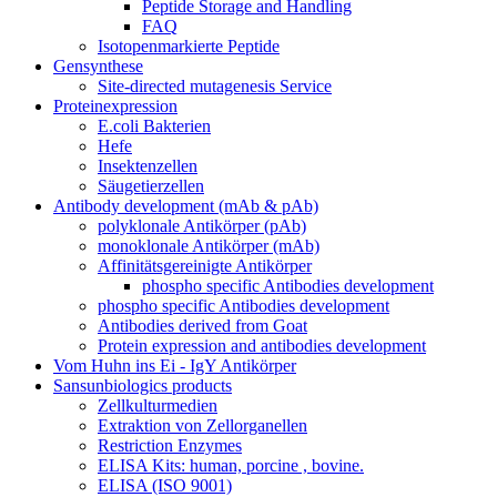
Peptide Storage and Handling
FAQ
Isotopenmarkierte Peptide
Gensynthese
Site-directed mutagenesis Service
Proteinexpression
E.coli Bakterien
Hefe
Insektenzellen
Säugetierzellen
Antibody development (mAb & pAb)
polyklonale Antikörper (pAb)
monoklonale Antikörper (mAb)
Affinitätsgereinigte Antikörper
phospho specific Antibodies development
phospho specific Antibodies development
Antibodies derived from Goat
Protein expression and antibodies development
Vom Huhn ins Ei - IgY Antikörper
Sansunbiologics products
Zellkulturmedien
Extraktion von Zellorganellen
Restriction Enzymes
ELISA Kits: human, porcine , bovine.
ELISA (ISO 9001)