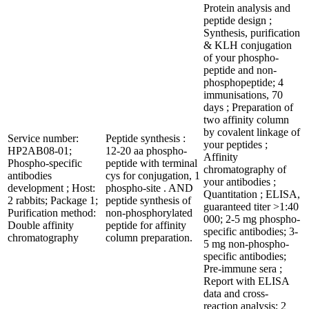
Protein analysis and
peptide design ;
Synthesis, purification
& KLH conjugation
of your phospho-
peptide and non-
phosphopeptide; 4
immunisations, 70
days ; Preparation of
two affinity column
by covalent linkage of
Service number:
Peptide synthesis :
your peptides ;
HP2AB08-01;
12-20 aa phospho-
Affinity
Phospho-specific
peptide with terminal
chromatography of
antibodies
cys for conjugation, 1
your antibodies ;
development ; Host:
phospho-site . AND
Quantitation ; ELISA,
2 rabbits; Package 1;
peptide synthesis of
guaranteed titer >1:40
Purification method:
non-phosphorylated
000; 2-5 mg phospho-
Double affinity
peptide for affinity
specific antibodies; 3-
chromatography
column preparation.
5 mg non-phospho-
specific antibodies;
Pre-immune sera ;
Report with ELISA
data and cross-
reaction analysis; 2