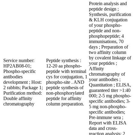
Protein analysis and
peptide design ;
Synthesis, purification
& KLH conjugation
of your phospho-
peptide and non-
phosphopeptide; 4
immunisations, 70
days ; Preparation of
two affinity column
by covalent linkage of
Service number:
Peptide synthesis :
your peptides ;
HP2AB08-01;
12-20 aa phospho-
Affinity
Phospho-specific
peptide with terminal
chromatography of
antibodies
cys for conjugation, 1
your antibodies ;
development ; Host:
phospho-site . AND
Quantitation ; ELISA,
2 rabbits; Package 1;
peptide synthesis of
guaranteed titer >1:40
Purification method:
non-phosphorylated
000; 2-5 mg phospho-
Double affinity
peptide for affinity
specific antibodies; 3-
chromatography
column preparation.
5 mg non-phospho-
specific antibodies;
Pre-immune sera ;
Report with ELISA
data and cross-
reaction analysis; 2