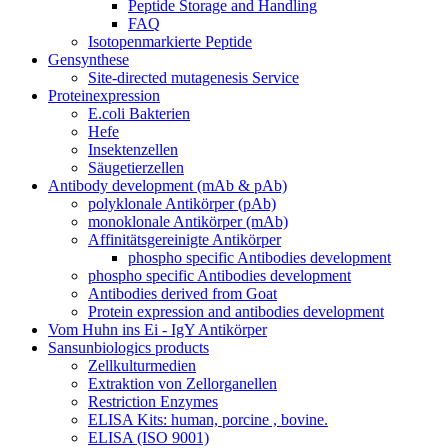
Peptide Storage and Handling
FAQ
Isotopenmarkierte Peptide
Gensynthese
Site-directed mutagenesis Service
Proteinexpression
E.coli Bakterien
Hefe
Insektenzellen
Säugetierzellen
Antibody development (mAb & pAb)
polyklonale Antikörper (pAb)
monoklonale Antikörper (mAb)
Affinitätsgereinigte Antikörper
phospho specific Antibodies development
phospho specific Antibodies development
Antibodies derived from Goat
Protein expression and antibodies development
Vom Huhn ins Ei - IgY Antikörper
Sansunbiologics products
Zellkulturmedien
Extraktion von Zellorganellen
Restriction Enzymes
ELISA Kits: human, porcine , bovine.
ELISA (ISO 9001)