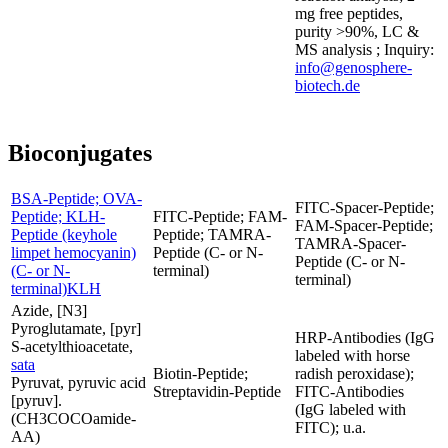
mg free peptides,
purity >90%, LC &
MS analysis ; Inquiry:
info@genosphere-
biotech.de
Bioconjugates
BSA-Peptide; OVA-
FITC-Spacer-Peptide;
Peptide; KLH-
FITC-Peptide; FAM-
FAM-Spacer-Peptide;
Peptide (keyhole
Peptide; TAMRA-
TAMRA-Spacer-
limpet hemocyanin)
Peptide (C- or N-
Peptide (C- or N-
(C- or N-
terminal)
terminal)
terminal)KLH
Azide, [N3]
Pyroglutamate, [pyr]
HRP-Antibodies (IgG
S-acetylthioacetate,
labeled with horse
sata
Biotin-Peptide;
radish peroxidase);
Pyruvat, pyruvic acid
Streptavidin-Peptide
FITC-Antibodies
[pyruv].
(IgG labeled with
(CH3COCOamide-
FITC); u.a.
AA)