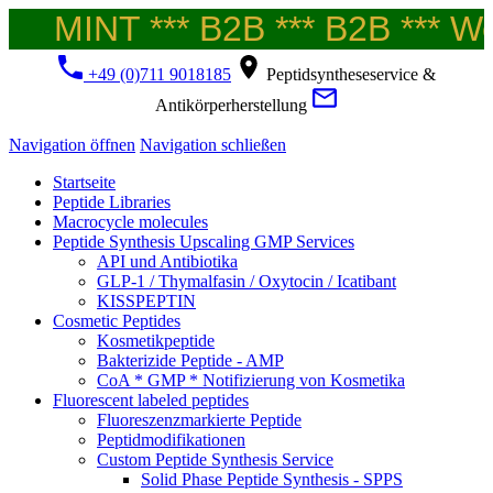
MINT *** B2B *** B2B *** Wel
+49 (0)711 9018185
Peptidsyntheseservice &
Antikörperherstellung
Navigation öffnen
Navigation schließen
Startseite
Peptide Libraries
Macrocycle molecules
Peptide Synthesis Upscaling GMP Services
API und Antibiotika
GLP-1 / Thymalfasin / Oxytocin / Icatibant
KISSPEPTIN
Cosmetic Peptides
Kosmetikpeptide
Bakterizide Peptide - AMP
CoA * GMP * Notifizierung von Kosmetika
Fluorescent labeled peptides
Fluoreszenzmarkierte Peptide
Peptidmodifikationen
Custom Peptide Synthesis Service
Solid Phase Peptide Synthesis - SPPS