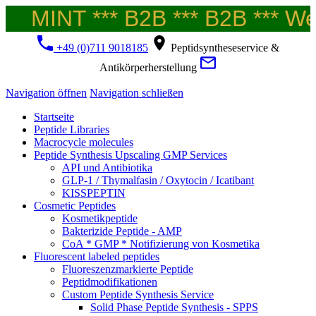
MINT *** B2B *** B2B *** Wel
+49 (0)711 9018185
Peptidsyntheseservice &
Antikörperherstellung
Navigation öffnen
Navigation schließen
Startseite
Peptide Libraries
Macrocycle molecules
Peptide Synthesis Upscaling GMP Services
API und Antibiotika
GLP-1 / Thymalfasin / Oxytocin / Icatibant
KISSPEPTIN
Cosmetic Peptides
Kosmetikpeptide
Bakterizide Peptide - AMP
CoA * GMP * Notifizierung von Kosmetika
Fluorescent labeled peptides
Fluoreszenzmarkierte Peptide
Peptidmodifikationen
Custom Peptide Synthesis Service
Solid Phase Peptide Synthesis - SPPS