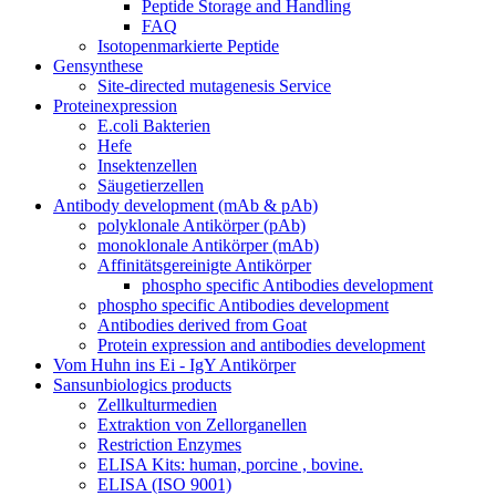
Peptide Storage and Handling
FAQ
Isotopenmarkierte Peptide
Gensynthese
Site-directed mutagenesis Service
Proteinexpression
E.coli Bakterien
Hefe
Insektenzellen
Säugetierzellen
Antibody development (mAb & pAb)
polyklonale Antikörper (pAb)
monoklonale Antikörper (mAb)
Affinitätsgereinigte Antikörper
phospho specific Antibodies development
phospho specific Antibodies development
Antibodies derived from Goat
Protein expression and antibodies development
Vom Huhn ins Ei - IgY Antikörper
Sansunbiologics products
Zellkulturmedien
Extraktion von Zellorganellen
Restriction Enzymes
ELISA Kits: human, porcine , bovine.
ELISA (ISO 9001)