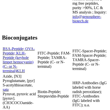
mg free peptides,
purity >90%, LC &
MS analysis ; Inquiry:
info@genosphere-
biotech.de
Bioconjugates
BSA-Peptide; OVA-
FITC-Spacer-Peptide;
Peptide; KLH-
FITC-Peptide; FAM-
FAM-Spacer-Peptide;
Peptide (keyhole
Peptide; TAMRA-
TAMRA-Spacer-
limpet hemocyanin)
Peptide (C- or N-
Peptide (C- or N-
(C- or N-
terminal)
terminal)
terminal)KLH
Azide, [N3]
Pyroglutamate, [pyr]
HRP-Antibodies (IgG
S-acetylthioacetate,
labeled with horse
sata
Biotin-Peptide;
radish peroxidase);
Pyruvat, pyruvic acid
Streptavidin-Peptide
FITC-Antibodies
[pyruv].
(IgG labeled with
(CH3COCOamide-
FITC); u.a.
AA)