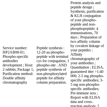
Protein analysis and
peptide design ;
Synthesis, purification
& KLH conjugation
of your phospho-
peptide and non-
phosphopeptide; 4
immunisations, 70
days ; Preparation of
two affinity column
by covalent linkage of
Service number:
Peptide synthesis :
your peptides ;
HP2AB08-01;
12-20 aa phospho-
Affinity
Phospho-specific
peptide with terminal
chromatography of
antibodies
cys for conjugation, 1
your antibodies ;
development ; Host:
phospho-site . AND
Quantitation ; ELISA,
2 rabbits; Package 1;
peptide synthesis of
guaranteed titer >1:40
Purification method:
non-phosphorylated
000; 2-5 mg phospho-
Double affinity
peptide for affinity
specific antibodies; 3-
chromatography
column preparation.
5 mg non-phospho-
specific antibodies;
Pre-immune sera ;
Report with ELISA
data and cross-
reaction analysis; 2