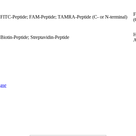
F
FITC-Peptide; FAM-Peptide; TAMRA-Peptide (C- or N-terminal)
(
H
Biotin-Peptide; Streptavidin-Peptide
A
ase