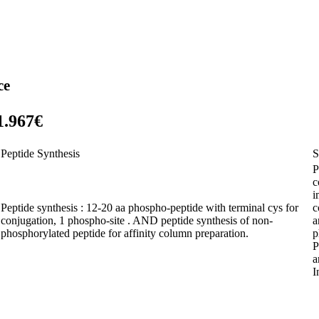
ce
1.967€
Peptide Synthesis
S
P
c
i
Peptide synthesis : 12-20 aa phospho-peptide with terminal cys for
c
conjugation, 1 phospho-site . AND peptide synthesis of non-
a
phosphorylated peptide for affinity column preparation.
p
P
a
I