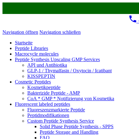
+
Navigation öffnen
Navigation schließen
Startseite
Peptide Libraries
Macrocycle molecules
Peptide Synthesis Upscaling GMP Services
API und Antibiotika
GLP-1 / Thymalfasin / Oxytocin / Icatibant
KISSPEPTIN
Cosmetic Peptides
Kosmetikpeptide
Bakterizide Peptide - AMP
CoA * GMP * Notifizierung von Kosmetika
Fluorescent labeled peptides
Fluoreszenzmarkierte Peptide
Peptidmodifikationen
Custom Peptide Synthesis Service
Solid Phase Peptide Synthesis - SPPS
Peptide Storage and Handling
FAQ