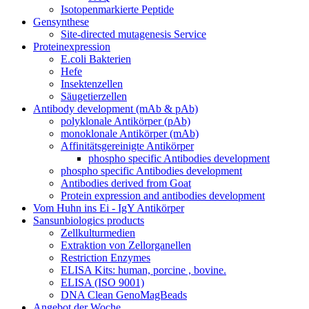
Isotopenmarkierte Peptide
Gensynthese
Site-directed mutagenesis Service
Proteinexpression
E.coli Bakterien
Hefe
Insektenzellen
Säugetierzellen
Antibody development (mAb & pAb)
polyklonale Antikörper (pAb)
monoklonale Antikörper (mAb)
Affinitätsgereinigte Antikörper
phospho specific Antibodies development
phospho specific Antibodies development
Antibodies derived from Goat
Protein expression and antibodies development
Vom Huhn ins Ei - IgY Antikörper
Sansunbiologics products
Zellkulturmedien
Extraktion von Zellorganellen
Restriction Enzymes
ELISA Kits: human, porcine , bovine.
ELISA (ISO 9001)
DNA Clean GenoMagBeads
Angebot der Woche