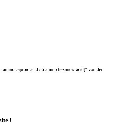
6-amino caproic acid / 6-amino hexanoic acid]" von der
te !