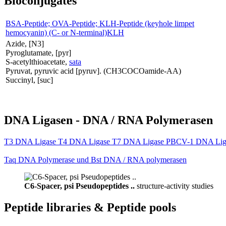
Bioconjugates
BSA-Peptide; OVA-Peptide; KLH-Peptide (keyhole limpet
hemocyanin) (C- or N-terminal)KLH
Azide, [N3]
Pyroglutamate, [pyr]
S-acetylthioacetate,
sata
Pyruvat, pyruvic acid [pyruv]. (CH3COCOamide-AA)
Succinyl, [suc]
DNA Ligasen - DNA / RNA Polymerasen
T3 DNA Ligase T4 DNA Ligase T7 DNA Ligase PBCV-1 DNA Lig
Taq DNA Polymerase und Bst DNA / RNA polymerasen
C6-Spacer, psi Pseudopeptides ..
structure-activity studies
Peptide libraries & Peptide pools