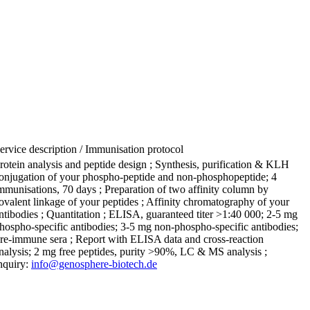
ervice description / Immunisation protocol
rotein analysis and peptide design ; Synthesis, purification & KLH
onjugation of your phospho-peptide and non-phosphopeptide; 4
mmunisations, 70 days ; Preparation of two affinity column by
ovalent linkage of your peptides ; Affinity chromatography of your
ntibodies ; Quantitation ; ELISA, guaranteed titer >1:40 000; 2-5 mg
hospho-specific antibodies; 3-5 mg non-phospho-specific antibodies;
re-immune sera ; Report with ELISA data and cross-reaction
nalysis; 2 mg free peptides, purity >90%, LC & MS analysis ;
nquiry:
info@genosphere-biotech.de