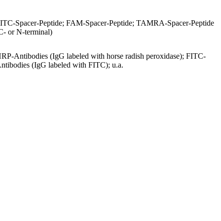
ITC-Spacer-Peptide; FAM-Spacer-Peptide; TAMRA-Spacer-Peptide
C- or N-terminal)
RP-Antibodies (IgG labeled with horse radish peroxidase); FITC-
ntibodies (IgG labeled with FITC); u.a.