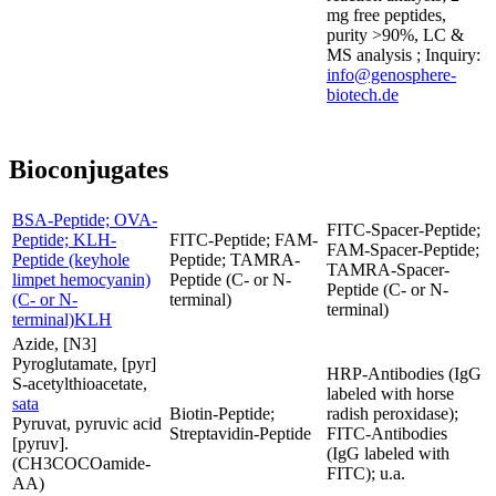
mg free peptides,
purity >90%, LC &
MS analysis ; Inquiry:
info@genosphere-
biotech.de
Bioconjugates
BSA-Peptide; OVA-
FITC-Spacer-Peptide;
Peptide; KLH-
FITC-Peptide; FAM-
FAM-Spacer-Peptide;
Peptide (keyhole
Peptide; TAMRA-
TAMRA-Spacer-
limpet hemocyanin)
Peptide (C- or N-
Peptide (C- or N-
(C- or N-
terminal)
terminal)
terminal)KLH
Azide, [N3]
Pyroglutamate, [pyr]
HRP-Antibodies (IgG
S-acetylthioacetate,
labeled with horse
sata
Biotin-Peptide;
radish peroxidase);
Pyruvat, pyruvic acid
Streptavidin-Peptide
FITC-Antibodies
[pyruv].
(IgG labeled with
(CH3COCOamide-
FITC); u.a.
AA)