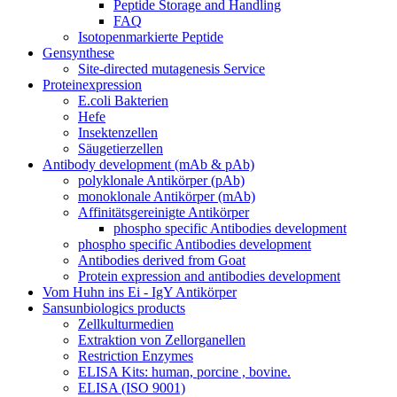
Peptide Storage and Handling
FAQ
Isotopenmarkierte Peptide
Gensynthese
Site-directed mutagenesis Service
Proteinexpression
E.coli Bakterien
Hefe
Insektenzellen
Säugetierzellen
Antibody development (mAb & pAb)
polyklonale Antikörper (pAb)
monoklonale Antikörper (mAb)
Affinitätsgereinigte Antikörper
phospho specific Antibodies development
phospho specific Antibodies development
Antibodies derived from Goat
Protein expression and antibodies development
Vom Huhn ins Ei - IgY Antikörper
Sansunbiologics products
Zellkulturmedien
Extraktion von Zellorganellen
Restriction Enzymes
ELISA Kits: human, porcine , bovine.
ELISA (ISO 9001)