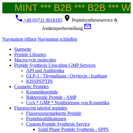
MINT *** B2B *** B2B *** Wel
+49 (0)711 9018185
Peptidsyntheseservice &
Antikörperherstellung
Navigation öffnen
Navigation schließen
Startseite
Peptide Libraries
Macrocycle molecules
Peptide Synthesis Upscaling GMP Services
API und Antibiotika
GLP-1 / Thymalfasin / Oxytocin / Icatibant
KISSPEPTIN
Cosmetic Peptides
Kosmetikpeptide
Bakterizide Peptide - AMP
CoA * GMP * Notifizierung von Kosmetika
Fluorescent labeled peptides
Fluoreszenzmarkierte Peptide
Peptidmodifikationen
Custom Peptide Synthesis Service
Solid Phase Peptide Synthesis - SPPS