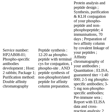
Protein analysis and
peptide design ;
Synthesis, purification
& KLH conjugation
of your phospho-
peptide and non-
phosphopeptide; 4
immunisations, 70
days ; Preparation of
two affinity column
by covalent linkage of
Service number:
Peptide synthesis :
your peptides ;
HP2AB08-01;
12-20 aa phospho-
Affinity
Phospho-specific
peptide with terminal
chromatography of
antibodies
cys for conjugation, 1
your antibodies ;
development ; Host:
phospho-site . AND
Quantitation ; ELISA,
2 rabbits; Package 1;
peptide synthesis of
guaranteed titer >1:40
Purification method:
non-phosphorylated
000; 2-5 mg phospho-
Double affinity
peptide for affinity
specific antibodies; 3-
chromatography
column preparation.
5 mg non-phospho-
specific antibodies;
Pre-immune sera ;
Report with ELISA
data and cross-
reaction analysis; 2