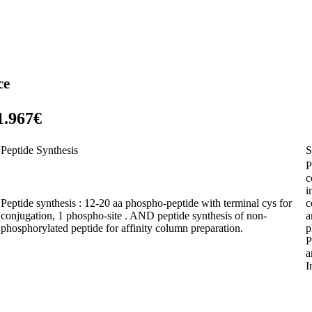
ce
1.967€
Peptide Synthesis
S
P
c
i
Peptide synthesis : 12-20 aa phospho-peptide with terminal cys for
c
conjugation, 1 phospho-site . AND peptide synthesis of non-
a
phosphorylated peptide for affinity column preparation.
p
P
a
I