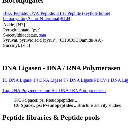
Bioconjugates
BSA-Peptide; OVA-Peptide; KLH-Peptide (keyhole limpet
hemocyanin) (C- or N-terminal)KLH
Azide, [N3]
Pyroglutamate, [pyr]
S-acetylthioacetate,
sata
Pyruvat, pyruvic acid [pyruv]. (CH3COCOamide-AA)
Succinyl, [suc]
DNA Ligasen - DNA / RNA Polymerasen
T3 DNA Ligase T4 DNA Ligase T7 DNA Ligase PBCV-1 DNA Lig
Taq DNA Polymerase und Bst DNA / RNA polymerasen
C6-Spacer, psi Pseudopeptides ..
structure-activity studies
Peptide libraries & Peptide pools