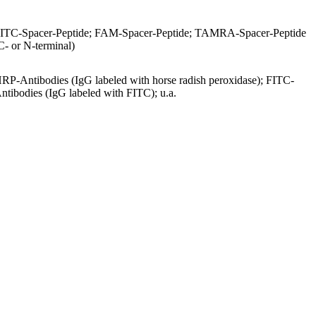
ITC-Spacer-Peptide; FAM-Spacer-Peptide; TAMRA-Spacer-Peptide
C- or N-terminal)
RP-Antibodies (IgG labeled with horse radish peroxidase); FITC-
ntibodies (IgG labeled with FITC); u.a.