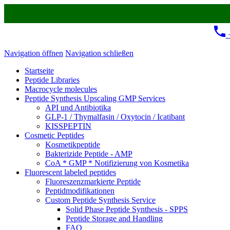
+
Navigation öffnen
Navigation schließen
Startseite
Peptide Libraries
Macrocycle molecules
Peptide Synthesis Upscaling GMP Services
API und Antibiotika
GLP-1 / Thymalfasin / Oxytocin / Icatibant
KISSPEPTIN
Cosmetic Peptides
Kosmetikpeptide
Bakterizide Peptide - AMP
CoA * GMP * Notifizierung von Kosmetika
Fluorescent labeled peptides
Fluoreszenzmarkierte Peptide
Peptidmodifikationen
Custom Peptide Synthesis Service
Solid Phase Peptide Synthesis - SPPS
Peptide Storage and Handling
FAQ