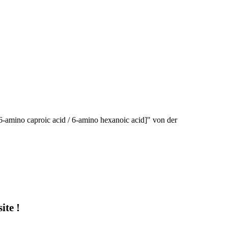
6-amino caproic acid / 6-amino hexanoic acid]" von der
te !