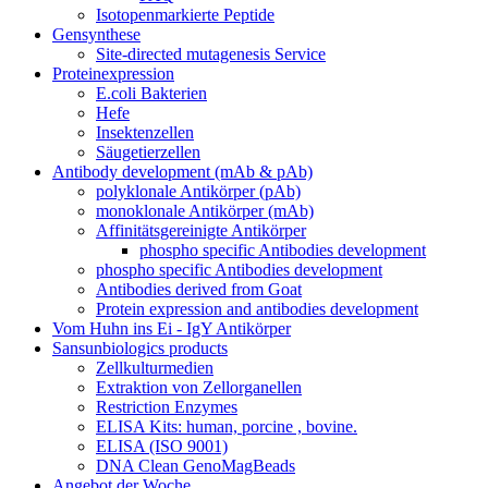
Isotopenmarkierte Peptide
Gensynthese
Site-directed mutagenesis Service
Proteinexpression
E.coli Bakterien
Hefe
Insektenzellen
Säugetierzellen
Antibody development (mAb & pAb)
polyklonale Antikörper (pAb)
monoklonale Antikörper (mAb)
Affinitätsgereinigte Antikörper
phospho specific Antibodies development
phospho specific Antibodies development
Antibodies derived from Goat
Protein expression and antibodies development
Vom Huhn ins Ei - IgY Antikörper
Sansunbiologics products
Zellkulturmedien
Extraktion von Zellorganellen
Restriction Enzymes
ELISA Kits: human, porcine , bovine.
ELISA (ISO 9001)
DNA Clean GenoMagBeads
Angebot der Woche