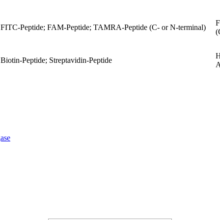
F
FITC-Peptide; FAM-Peptide; TAMRA-Peptide (C- or N-terminal)
(
H
Biotin-Peptide; Streptavidin-Peptide
A
ase