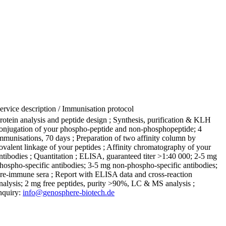
ervice description / Immunisation protocol
rotein analysis and peptide design ; Synthesis, purification & KLH
onjugation of your phospho-peptide and non-phosphopeptide; 4
mmunisations, 70 days ; Preparation of two affinity column by
ovalent linkage of your peptides ; Affinity chromatography of your
ntibodies ; Quantitation ; ELISA, guaranteed titer >1:40 000; 2-5 mg
hospho-specific antibodies; 3-5 mg non-phospho-specific antibodies;
re-immune sera ; Report with ELISA data and cross-reaction
nalysis; 2 mg free peptides, purity >90%, LC & MS analysis ;
nquiry:
info@genosphere-biotech.de