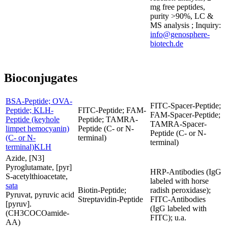
mg free peptides,
purity >90%, LC &
MS analysis ; Inquiry:
info@genosphere-
biotech.de
Bioconjugates
BSA-Peptide; OVA-
FITC-Spacer-Peptide;
Peptide; KLH-
FITC-Peptide; FAM-
FAM-Spacer-Peptide;
Peptide (keyhole
Peptide; TAMRA-
TAMRA-Spacer-
limpet hemocyanin)
Peptide (C- or N-
Peptide (C- or N-
(C- or N-
terminal)
terminal)
terminal)KLH
Azide, [N3]
Pyroglutamate, [pyr]
HRP-Antibodies (IgG
S-acetylthioacetate,
labeled with horse
sata
Biotin-Peptide;
radish peroxidase);
Pyruvat, pyruvic acid
Streptavidin-Peptide
FITC-Antibodies
[pyruv].
(IgG labeled with
(CH3COCOamide-
FITC); u.a.
AA)