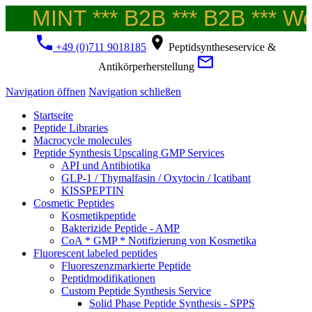
MINT *** B2B *** B2B *** Wel
+49 (0)711 9018185
Peptidsyntheseservice &
Antikörperherstellung
Navigation öffnen
Navigation schließen
Startseite
Peptide Libraries
Macrocycle molecules
Peptide Synthesis Upscaling GMP Services
API und Antibiotika
GLP-1 / Thymalfasin / Oxytocin / Icatibant
KISSPEPTIN
Cosmetic Peptides
Kosmetikpeptide
Bakterizide Peptide - AMP
CoA * GMP * Notifizierung von Kosmetika
Fluorescent labeled peptides
Fluoreszenzmarkierte Peptide
Peptidmodifikationen
Custom Peptide Synthesis Service
Solid Phase Peptide Synthesis - SPPS