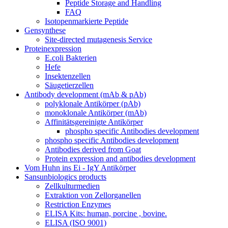
Peptide Storage and Handling
FAQ
Isotopenmarkierte Peptide
Gensynthese
Site-directed mutagenesis Service
Proteinexpression
E.coli Bakterien
Hefe
Insektenzellen
Säugetierzellen
Antibody development (mAb & pAb)
polyklonale Antikörper (pAb)
monoklonale Antikörper (mAb)
Affinitätsgereinigte Antikörper
phospho specific Antibodies development
phospho specific Antibodies development
Antibodies derived from Goat
Protein expression and antibodies development
Vom Huhn ins Ei - IgY Antikörper
Sansunbiologics products
Zellkulturmedien
Extraktion von Zellorganellen
Restriction Enzymes
ELISA Kits: human, porcine , bovine.
ELISA (ISO 9001)