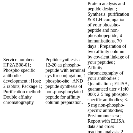
Protein analysis and
peptide design ;
Synthesis, purification
& KLH conjugation
of your phospho-
peptide and non-
phosphopeptide; 4
immunisations, 70
days ; Preparation of
two affinity column
by covalent linkage of
Service number:
Peptide synthesis :
your peptides ;
HP2AB08-01;
12-20 aa phospho-
Affinity
Phospho-specific
peptide with terminal
chromatography of
antibodies
cys for conjugation, 1
your antibodies ;
development ; Host:
phospho-site . AND
Quantitation ; ELISA,
2 rabbits; Package 1;
peptide synthesis of
guaranteed titer >1:40
Purification method:
non-phosphorylated
000; 2-5 mg phospho-
Double affinity
peptide for affinity
specific antibodies; 3-
chromatography
column preparation.
5 mg non-phospho-
specific antibodies;
Pre-immune sera ;
Report with ELISA
data and cross-
reaction analysis; 2