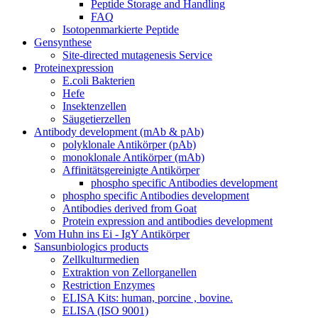
Peptide Storage and Handling
FAQ
Isotopenmarkierte Peptide
Gensynthese
Site-directed mutagenesis Service
Proteinexpression
E.coli Bakterien
Hefe
Insektenzellen
Säugetierzellen
Antibody development (mAb & pAb)
polyklonale Antikörper (pAb)
monoklonale Antikörper (mAb)
Affinitätsgereinigte Antikörper
phospho specific Antibodies development
phospho specific Antibodies development
Antibodies derived from Goat
Protein expression and antibodies development
Vom Huhn ins Ei - IgY Antikörper
Sansunbiologics products
Zellkulturmedien
Extraktion von Zellorganellen
Restriction Enzymes
ELISA Kits: human, porcine , bovine.
ELISA (ISO 9001)