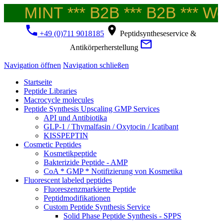
MINT *** B2B *** B2B *** Wel
+49 (0)711 9018185
Peptidsyntheseservice &
Antikörperherstellung
Navigation öffnen
Navigation schließen
Startseite
Peptide Libraries
Macrocycle molecules
Peptide Synthesis Upscaling GMP Services
API und Antibiotika
GLP-1 / Thymalfasin / Oxytocin / Icatibant
KISSPEPTIN
Cosmetic Peptides
Kosmetikpeptide
Bakterizide Peptide - AMP
CoA * GMP * Notifizierung von Kosmetika
Fluorescent labeled peptides
Fluoreszenzmarkierte Peptide
Peptidmodifikationen
Custom Peptide Synthesis Service
Solid Phase Peptide Synthesis - SPPS