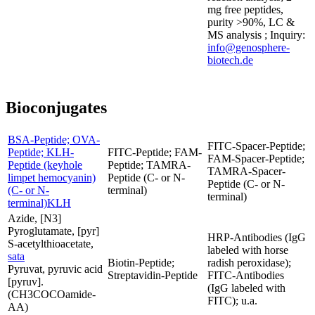
mg free peptides,
purity >90%, LC &
MS analysis ; Inquiry:
info@genosphere-
biotech.de
Bioconjugates
BSA-Peptide; OVA-
FITC-Spacer-Peptide;
Peptide; KLH-
FITC-Peptide; FAM-
FAM-Spacer-Peptide;
Peptide (keyhole
Peptide; TAMRA-
TAMRA-Spacer-
limpet hemocyanin)
Peptide (C- or N-
Peptide (C- or N-
(C- or N-
terminal)
terminal)
terminal)KLH
Azide, [N3]
Pyroglutamate, [pyr]
HRP-Antibodies (IgG
S-acetylthioacetate,
labeled with horse
sata
Biotin-Peptide;
radish peroxidase);
Pyruvat, pyruvic acid
Streptavidin-Peptide
FITC-Antibodies
[pyruv].
(IgG labeled with
(CH3COCOamide-
FITC); u.a.
AA)