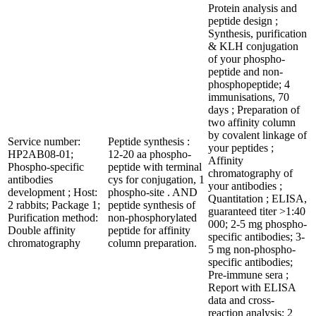
Protein analysis and
peptide design ;
Synthesis, purification
& KLH conjugation
of your phospho-
peptide and non-
phosphopeptide; 4
immunisations, 70
days ; Preparation of
two affinity column
by covalent linkage of
Service number:
Peptide synthesis :
your peptides ;
HP2AB08-01;
12-20 aa phospho-
Affinity
Phospho-specific
peptide with terminal
chromatography of
antibodies
cys for conjugation, 1
your antibodies ;
development ; Host:
phospho-site . AND
Quantitation ; ELISA,
2 rabbits; Package 1;
peptide synthesis of
guaranteed titer >1:40
Purification method:
non-phosphorylated
000; 2-5 mg phospho-
Double affinity
peptide for affinity
specific antibodies; 3-
chromatography
column preparation.
5 mg non-phospho-
specific antibodies;
Pre-immune sera ;
Report with ELISA
data and cross-
reaction analysis; 2