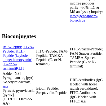
mg free peptides,
purity >90%, LC &
MS analysis ; Inquiry:
info@genosphere-
biotech.de
Bioconjugates
BSA-Peptide; OVA-
FITC-Spacer-Peptide;
Peptide; KLH-
FITC-Peptide; FAM-
FAM-Spacer-Peptide;
Peptide (keyhole
Peptide; TAMRA-
TAMRA-Spacer-
limpet hemocyanin)
Peptide (C- or N-
Peptide (C- or N-
(C- or N-
terminal)
terminal)
terminal)KLH
Azide, [N3]
Pyroglutamate, [pyr]
HRP-Antibodies (IgG
S-acetylthioacetate,
labeled with horse
sata
Biotin-Peptide;
radish peroxidase);
Pyruvat, pyruvic acid
Streptavidin-Peptide
FITC-Antibodies
[pyruv].
(IgG labeled with
(CH3COCOamide-
FITC); u.a.
AA)