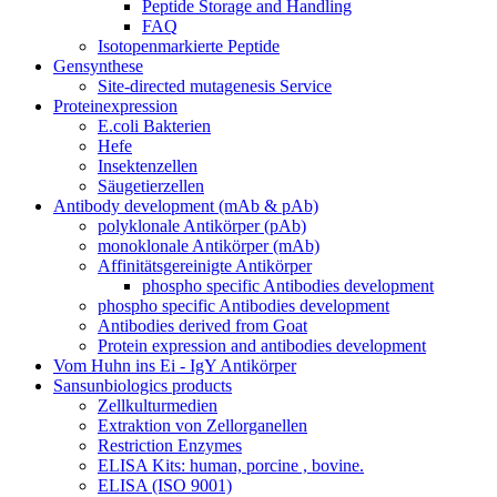
Peptide Storage and Handling
FAQ
Isotopenmarkierte Peptide
Gensynthese
Site-directed mutagenesis Service
Proteinexpression
E.coli Bakterien
Hefe
Insektenzellen
Säugetierzellen
Antibody development (mAb & pAb)
polyklonale Antikörper (pAb)
monoklonale Antikörper (mAb)
Affinitätsgereinigte Antikörper
phospho specific Antibodies development
phospho specific Antibodies development
Antibodies derived from Goat
Protein expression and antibodies development
Vom Huhn ins Ei - IgY Antikörper
Sansunbiologics products
Zellkulturmedien
Extraktion von Zellorganellen
Restriction Enzymes
ELISA Kits: human, porcine , bovine.
ELISA (ISO 9001)