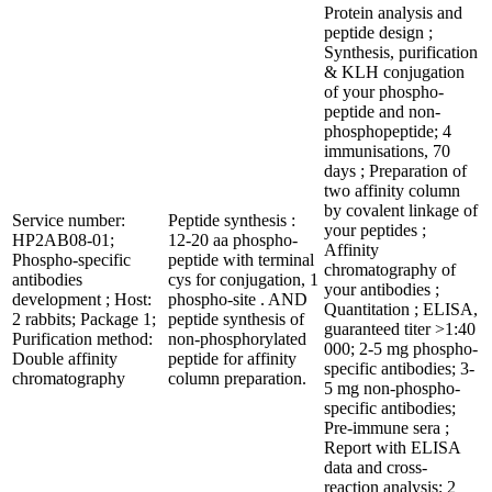
Protein analysis and
peptide design ;
Synthesis, purification
& KLH conjugation
of your phospho-
peptide and non-
phosphopeptide; 4
immunisations, 70
days ; Preparation of
two affinity column
by covalent linkage of
Service number:
Peptide synthesis :
your peptides ;
HP2AB08-01;
12-20 aa phospho-
Affinity
Phospho-specific
peptide with terminal
chromatography of
antibodies
cys for conjugation, 1
your antibodies ;
development ; Host:
phospho-site . AND
Quantitation ; ELISA,
2 rabbits; Package 1;
peptide synthesis of
guaranteed titer >1:40
Purification method:
non-phosphorylated
000; 2-5 mg phospho-
Double affinity
peptide for affinity
specific antibodies; 3-
chromatography
column preparation.
5 mg non-phospho-
specific antibodies;
Pre-immune sera ;
Report with ELISA
data and cross-
reaction analysis; 2