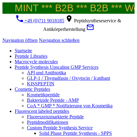
MINT *** B2B *** B2B *** Wel
+49 (0)711 9018185
Peptidsyntheseservice &
Antikörperherstellung
Navigation öffnen
Navigation schließen
Startseite
Peptide Libraries
Macrocycle molecules
Peptide Synthesis Upscaling GMP Services
API und Antibiotika
GLP-1 / Thymalfasin / Oxytocin / Icatibant
KISSPEPTIN
Cosmetic Peptides
Kosmetikpeptide
Bakterizide Peptide - AMP
CoA * GMP * Notifizierung von Kosmetika
Fluorescent labeled peptides
Fluoreszenzmarkierte Peptide
Peptidmodifikationen
Custom Peptide Synthesis Service
Solid Phase Peptide Synthesis - SPPS