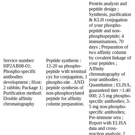
Protein analysis and
peptide design ;
Synthesis, purification
& KLH conjugation
of your phospho-
peptide and non-
phosphopeptide; 4
immunisations, 70
days ; Preparation of
two affinity column
by covalent linkage of
Service number:
Peptide synthesis :
your peptides ;
HP2AB08-01;
12-20 aa phospho-
Affinity
Phospho-specific
peptide with terminal
chromatography of
antibodies
cys for conjugation, 1
your antibodies ;
development ; Host:
phospho-site . AND
Quantitation ; ELISA,
2 rabbits; Package 1;
peptide synthesis of
guaranteed titer >1:40
Purification method:
non-phosphorylated
000; 2-5 mg phospho-
Double affinity
peptide for affinity
specific antibodies; 3-
chromatography
column preparation.
5 mg non-phospho-
specific antibodies;
Pre-immune sera ;
Report with ELISA
data and cross-
reaction analysis; 2