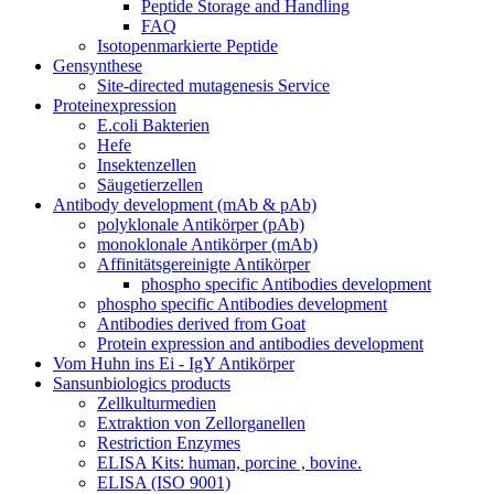
Peptide Storage and Handling
FAQ
Isotopenmarkierte Peptide
Gensynthese
Site-directed mutagenesis Service
Proteinexpression
E.coli Bakterien
Hefe
Insektenzellen
Säugetierzellen
Antibody development (mAb & pAb)
polyklonale Antikörper (pAb)
monoklonale Antikörper (mAb)
Affinitätsgereinigte Antikörper
phospho specific Antibodies development
phospho specific Antibodies development
Antibodies derived from Goat
Protein expression and antibodies development
Vom Huhn ins Ei - IgY Antikörper
Sansunbiologics products
Zellkulturmedien
Extraktion von Zellorganellen
Restriction Enzymes
ELISA Kits: human, porcine , bovine.
ELISA (ISO 9001)