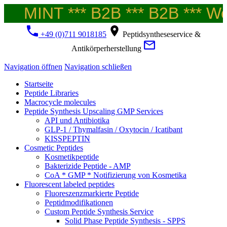
MINT *** B2B *** B2B *** Wel
+49 (0)711 9018185
Peptidsyntheseservice &
Antikörperherstellung
Navigation öffnen
Navigation schließen
Startseite
Peptide Libraries
Macrocycle molecules
Peptide Synthesis Upscaling GMP Services
API und Antibiotika
GLP-1 / Thymalfasin / Oxytocin / Icatibant
KISSPEPTIN
Cosmetic Peptides
Kosmetikpeptide
Bakterizide Peptide - AMP
CoA * GMP * Notifizierung von Kosmetika
Fluorescent labeled peptides
Fluoreszenzmarkierte Peptide
Peptidmodifikationen
Custom Peptide Synthesis Service
Solid Phase Peptide Synthesis - SPPS