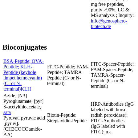
mg free peptides,
purity >90%, LC &
MS analysis ; Inquiry:
info@genosphere-
biotech.de
Bioconjugates
BSA-Peptide; OVA-
FITC-Spacer-Peptide;
Peptide; KLH-
FITC-Peptide; FAM-
FAM-Spacer-Peptide;
Peptide (keyhole
Peptide; TAMRA-
TAMRA-Spacer-
limpet hemocyanin)
Peptide (C- or N-
Peptide (C- or N-
(C- or N-
terminal)
terminal)
terminal)KLH
Azide, [N3]
Pyroglutamate, [pyr]
HRP-Antibodies (IgG
S-acetylthioacetate,
labeled with horse
sata
Biotin-Peptide;
radish peroxidase);
Pyruvat, pyruvic acid
Streptavidin-Peptide
FITC-Antibodies
[pyruv].
(IgG labeled with
(CH3COCOamide-
FITC); u.a.
AA)