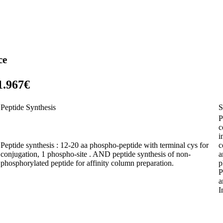
ce
1.967€
Peptide Synthesis
S
P
c
i
Peptide synthesis : 12-20 aa phospho-peptide with terminal cys for
c
conjugation, 1 phospho-site . AND peptide synthesis of non-
a
phosphorylated peptide for affinity column preparation.
p
P
a
I