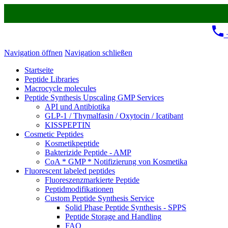
+
Navigation öffnen
Navigation schließen
Startseite
Peptide Libraries
Macrocycle molecules
Peptide Synthesis Upscaling GMP Services
API und Antibiotika
GLP-1 / Thymalfasin / Oxytocin / Icatibant
KISSPEPTIN
Cosmetic Peptides
Kosmetikpeptide
Bakterizide Peptide - AMP
CoA * GMP * Notifizierung von Kosmetika
Fluorescent labeled peptides
Fluoreszenzmarkierte Peptide
Peptidmodifikationen
Custom Peptide Synthesis Service
Solid Phase Peptide Synthesis - SPPS
Peptide Storage and Handling
FAQ