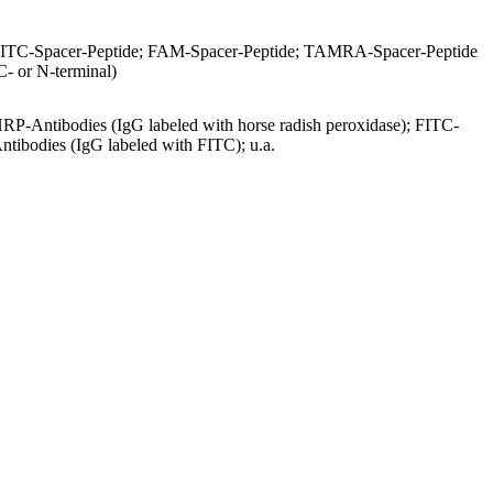
ITC-Spacer-Peptide; FAM-Spacer-Peptide; TAMRA-Spacer-Peptide
C- or N-terminal)
RP-Antibodies (IgG labeled with horse radish peroxidase); FITC-
ntibodies (IgG labeled with FITC); u.a.