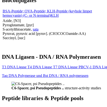
Bioconjugates
BSA-Peptide; OVA-Peptide; KLH-Peptide (keyhole limpet
hemocyanin) (C- or N-terminal)KLH
Azide, [N3]
Pyroglutamate, [pyr]
S-acetylthioacetate,
sata
Pyruvat, pyruvic acid [pyruv]. (CH3COCOamide-AA)
Succinyl, [suc]
DNA Ligasen - DNA / RNA Polymerasen
T3 DNA Ligase T4 DNA Ligase T7 DNA Ligase PBCV-1 DNA Lig
Taq DNA Polymerase und Bst DNA / RNA polymerasen
C6-Spacer, psi Pseudopeptides ..
structure-activity studies
Peptide libraries & Peptide pools