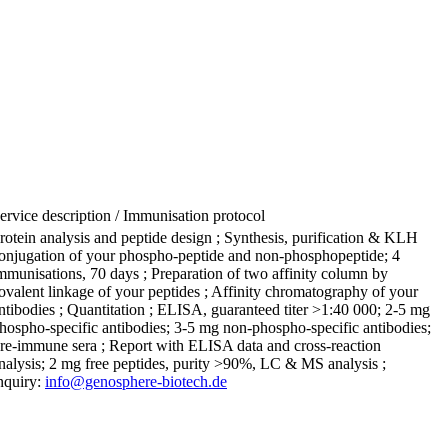
ervice description / Immunisation protocol
rotein analysis and peptide design ; Synthesis, purification & KLH
onjugation of your phospho-peptide and non-phosphopeptide; 4
mmunisations, 70 days ; Preparation of two affinity column by
ovalent linkage of your peptides ; Affinity chromatography of your
ntibodies ; Quantitation ; ELISA, guaranteed titer >1:40 000; 2-5 mg
hospho-specific antibodies; 3-5 mg non-phospho-specific antibodies;
re-immune sera ; Report with ELISA data and cross-reaction
nalysis; 2 mg free peptides, purity >90%, LC & MS analysis ;
nquiry:
info@genosphere-biotech.de