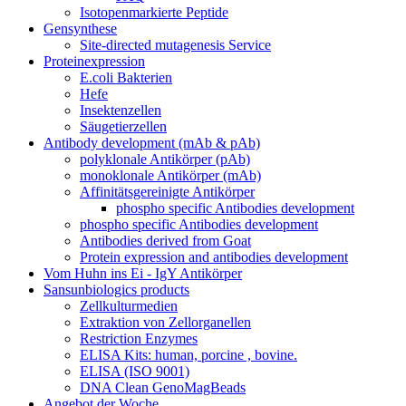
Isotopenmarkierte Peptide
Gensynthese
Site-directed mutagenesis Service
Proteinexpression
E.coli Bakterien
Hefe
Insektenzellen
Säugetierzellen
Antibody development (mAb & pAb)
polyklonale Antikörper (pAb)
monoklonale Antikörper (mAb)
Affinitätsgereinigte Antikörper
phospho specific Antibodies development
phospho specific Antibodies development
Antibodies derived from Goat
Protein expression and antibodies development
Vom Huhn ins Ei - IgY Antikörper
Sansunbiologics products
Zellkulturmedien
Extraktion von Zellorganellen
Restriction Enzymes
ELISA Kits: human, porcine , bovine.
ELISA (ISO 9001)
DNA Clean GenoMagBeads
Angebot der Woche