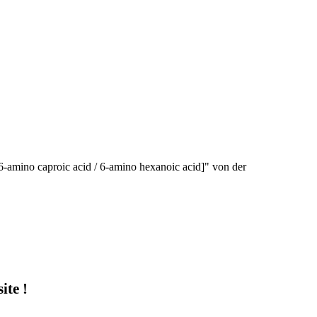
6-amino caproic acid / 6-amino hexanoic acid]" von der
te !