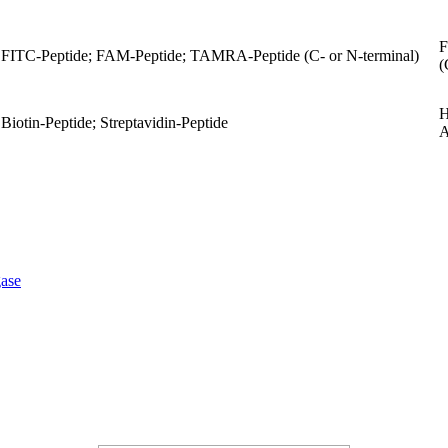
F
FITC-Peptide; FAM-Peptide; TAMRA-Peptide (C- or N-terminal)
(
H
Biotin-Peptide; Streptavidin-Peptide
A
ase