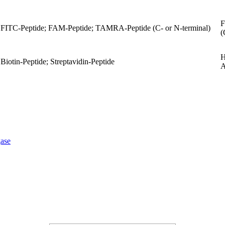
F
FITC-Peptide; FAM-Peptide; TAMRA-Peptide (C- or N-terminal)
(
H
Biotin-Peptide; Streptavidin-Peptide
A
ase