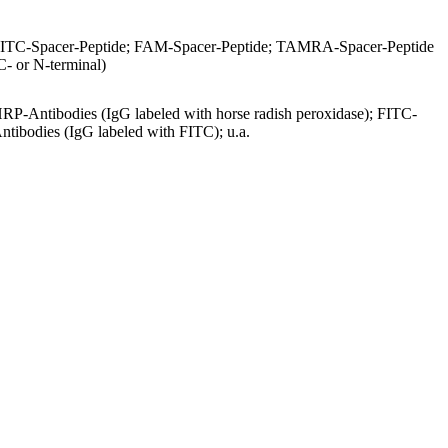
ITC-Spacer-Peptide; FAM-Spacer-Peptide; TAMRA-Spacer-Peptide
C- or N-terminal)
RP-Antibodies (IgG labeled with horse radish peroxidase); FITC-
ntibodies (IgG labeled with FITC); u.a.