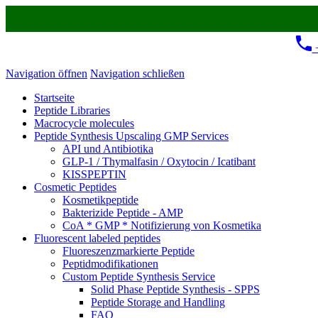
+
Navigation öffnen
Navigation schließen
Startseite
Peptide Libraries
Macrocycle molecules
Peptide Synthesis Upscaling GMP Services
API und Antibiotika
GLP-1 / Thymalfasin / Oxytocin / Icatibant
KISSPEPTIN
Cosmetic Peptides
Kosmetikpeptide
Bakterizide Peptide - AMP
CoA * GMP * Notifizierung von Kosmetika
Fluorescent labeled peptides
Fluoreszenzmarkierte Peptide
Peptidmodifikationen
Custom Peptide Synthesis Service
Solid Phase Peptide Synthesis - SPPS
Peptide Storage and Handling
FAQ