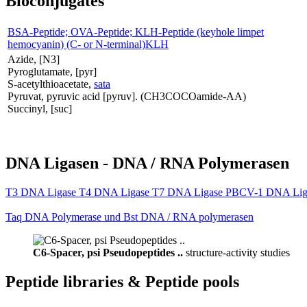
Bioconjugates
BSA-Peptide; OVA-Peptide; KLH-Peptide (keyhole limpet
hemocyanin) (C- or N-terminal)KLH
Azide, [N3]
Pyroglutamate, [pyr]
S-acetylthioacetate,
sata
Pyruvat, pyruvic acid [pyruv]. (CH3COCOamide-AA)
Succinyl, [suc]
DNA Ligasen - DNA / RNA Polymerasen
T3 DNA Ligase T4 DNA Ligase T7 DNA Ligase PBCV-1 DNA Lig
Taq DNA Polymerase und Bst DNA / RNA polymerasen
C6-Spacer, psi Pseudopeptides ..
structure-activity studies
Peptide libraries & Peptide pools