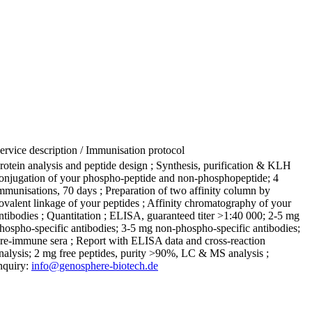
ervice description / Immunisation protocol
rotein analysis and peptide design ; Synthesis, purification & KLH
onjugation of your phospho-peptide and non-phosphopeptide; 4
mmunisations, 70 days ; Preparation of two affinity column by
ovalent linkage of your peptides ; Affinity chromatography of your
ntibodies ; Quantitation ; ELISA, guaranteed titer >1:40 000; 2-5 mg
hospho-specific antibodies; 3-5 mg non-phospho-specific antibodies;
re-immune sera ; Report with ELISA data and cross-reaction
nalysis; 2 mg free peptides, purity >90%, LC & MS analysis ;
nquiry:
info@genosphere-biotech.de