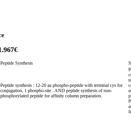
ce
1.967€
Peptide Synthesis
S
P
c
i
Peptide synthesis : 12-20 aa phospho-peptide with terminal cys for
c
conjugation, 1 phospho-site . AND peptide synthesis of non-
a
phosphorylated peptide for affinity column preparation.
p
P
a
I