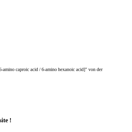
6-amino caproic acid / 6-amino hexanoic acid]" von der
te !