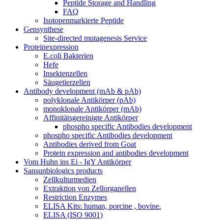
Peptide Storage and Handling
FAQ
Isotopenmarkierte Peptide
Gensynthese
Site-directed mutagenesis Service
Proteinexpression
E.coli Bakterien
Hefe
Insektenzellen
Säugetierzellen
Antibody development (mAb & pAb)
polyklonale Antikörper (pAb)
monoklonale Antikörper (mAb)
Affinitätsgereinigte Antikörper
phospho specific Antibodies development
phospho specific Antibodies development
Antibodies derived from Goat
Protein expression and antibodies development
Vom Huhn ins Ei - IgY Antikörper
Sansunbiologics products
Zellkulturmedien
Extraktion von Zellorganellen
Restriction Enzymes
ELISA Kits: human, porcine , bovine.
ELISA (ISO 9001)