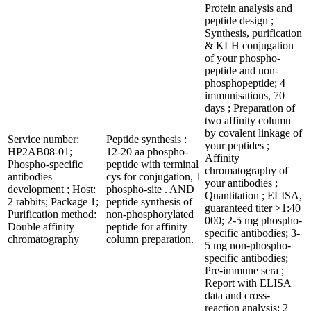
Protein analysis and
peptide design ;
Synthesis, purification
& KLH conjugation
of your phospho-
peptide and non-
phosphopeptide; 4
immunisations, 70
days ; Preparation of
two affinity column
by covalent linkage of
Service number:
Peptide synthesis :
your peptides ;
HP2AB08-01;
12-20 aa phospho-
Affinity
Phospho-specific
peptide with terminal
chromatography of
antibodies
cys for conjugation, 1
your antibodies ;
development ; Host:
phospho-site . AND
Quantitation ; ELISA,
2 rabbits; Package 1;
peptide synthesis of
guaranteed titer >1:40
Purification method:
non-phosphorylated
000; 2-5 mg phospho-
Double affinity
peptide for affinity
specific antibodies; 3-
chromatography
column preparation.
5 mg non-phospho-
specific antibodies;
Pre-immune sera ;
Report with ELISA
data and cross-
reaction analysis; 2