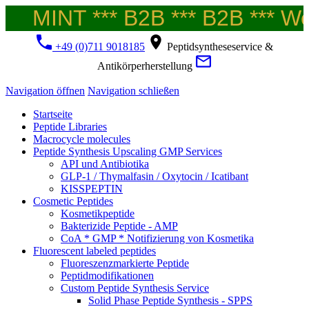
MINT *** B2B *** B2B *** Wel
+49 (0)711 9018185
Peptidsyntheseservice &
Antikörperherstellung
Navigation öffnen
Navigation schließen
Startseite
Peptide Libraries
Macrocycle molecules
Peptide Synthesis Upscaling GMP Services
API und Antibiotika
GLP-1 / Thymalfasin / Oxytocin / Icatibant
KISSPEPTIN
Cosmetic Peptides
Kosmetikpeptide
Bakterizide Peptide - AMP
CoA * GMP * Notifizierung von Kosmetika
Fluorescent labeled peptides
Fluoreszenzmarkierte Peptide
Peptidmodifikationen
Custom Peptide Synthesis Service
Solid Phase Peptide Synthesis - SPPS