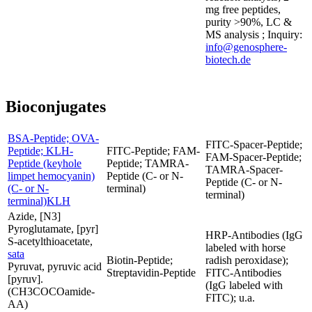
mg free peptides,
purity >90%, LC &
MS analysis ; Inquiry:
info@genosphere-
biotech.de
Bioconjugates
BSA-Peptide; OVA-
FITC-Spacer-Peptide;
Peptide; KLH-
FITC-Peptide; FAM-
FAM-Spacer-Peptide;
Peptide (keyhole
Peptide; TAMRA-
TAMRA-Spacer-
limpet hemocyanin)
Peptide (C- or N-
Peptide (C- or N-
(C- or N-
terminal)
terminal)
terminal)KLH
Azide, [N3]
Pyroglutamate, [pyr]
HRP-Antibodies (IgG
S-acetylthioacetate,
labeled with horse
sata
Biotin-Peptide;
radish peroxidase);
Pyruvat, pyruvic acid
Streptavidin-Peptide
FITC-Antibodies
[pyruv].
(IgG labeled with
(CH3COCOamide-
FITC); u.a.
AA)