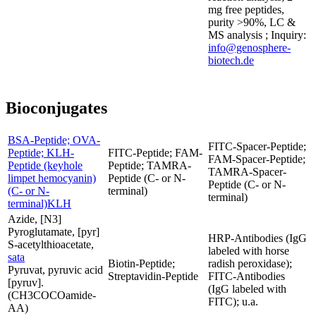
mg free peptides,
purity >90%, LC &
MS analysis ; Inquiry:
info@genosphere-
biotech.de
Bioconjugates
BSA-Peptide; OVA-
FITC-Spacer-Peptide;
Peptide; KLH-
FITC-Peptide; FAM-
FAM-Spacer-Peptide;
Peptide (keyhole
Peptide; TAMRA-
TAMRA-Spacer-
limpet hemocyanin)
Peptide (C- or N-
Peptide (C- or N-
(C- or N-
terminal)
terminal)
terminal)KLH
Azide, [N3]
Pyroglutamate, [pyr]
HRP-Antibodies (IgG
S-acetylthioacetate,
labeled with horse
sata
Biotin-Peptide;
radish peroxidase);
Pyruvat, pyruvic acid
Streptavidin-Peptide
FITC-Antibodies
[pyruv].
(IgG labeled with
(CH3COCOamide-
FITC); u.a.
AA)