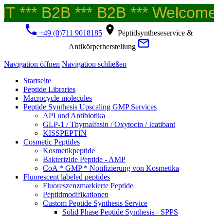
 *** B2B *** B2B *** Welcome t
+49 (0)711 9018185
Peptidsyntheseservice &
Antikörperherstellung
Navigation öffnen
Navigation schließen
Startseite
Peptide Libraries
Macrocycle molecules
Peptide Synthesis Upscaling GMP Services
API und Antibiotika
GLP-1 / Thymalfasin / Oxytocin / Icatibant
KISSPEPTIN
Cosmetic Peptides
Kosmetikpeptide
Bakterizide Peptide - AMP
CoA * GMP * Notifizierung von Kosmetika
Fluorescent labeled peptides
Fluoreszenzmarkierte Peptide
Peptidmodifikationen
Custom Peptide Synthesis Service
Solid Phase Peptide Synthesis - SPPS