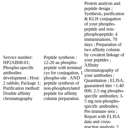
Protein analysis and
peptide design ;
Synthesis, purification
& KLH conjugation
of your phospho-
peptide and non-
phosphopeptide; 4
immunisations, 70
days ; Preparation of
two affinity column
by covalent linkage of
Service number:
Peptide synthesis :
your peptides ;
HP2AB08-01;
12-20 aa phospho-
Affinity
Phospho-specific
peptide with terminal
chromatography of
antibodies
cys for conjugation, 1
your antibodies ;
development ; Host:
phospho-site . AND
Quantitation ; ELISA,
2 rabbits; Package 1;
peptide synthesis of
guaranteed titer >1:40
Purification method:
non-phosphorylated
000; 2-5 mg phospho-
Double affinity
peptide for affinity
specific antibodies; 3-
chromatography
column preparation.
5 mg non-phospho-
specific antibodies;
Pre-immune sera ;
Report with ELISA
data and cross-
reaction analysis; 2