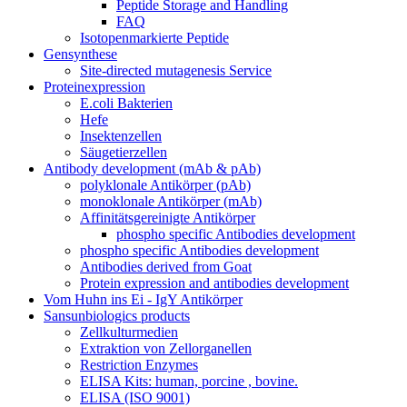
Peptide Storage and Handling
FAQ
Isotopenmarkierte Peptide
Gensynthese
Site-directed mutagenesis Service
Proteinexpression
E.coli Bakterien
Hefe
Insektenzellen
Säugetierzellen
Antibody development (mAb & pAb)
polyklonale Antikörper (pAb)
monoklonale Antikörper (mAb)
Affinitätsgereinigte Antikörper
phospho specific Antibodies development
phospho specific Antibodies development
Antibodies derived from Goat
Protein expression and antibodies development
Vom Huhn ins Ei - IgY Antikörper
Sansunbiologics products
Zellkulturmedien
Extraktion von Zellorganellen
Restriction Enzymes
ELISA Kits: human, porcine , bovine.
ELISA (ISO 9001)