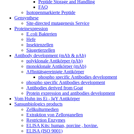
Peptide Storage and Handling
FAQ
Isotopenmarkierte Peptide
Gensynthese
Site-directed mutagenesis Service
Proteinexpression
E.coli Bakterien
Hefe
Insektenzellen
Säugetierzellen
Antibody development (mAb & pAb)
polyklonale Antikörper (pAb)
monoklonale Antikörper (mAb)
Affinitätsgereinigte Antikörper
phospho specific Antibodies development
phospho specific Antibodies development
Antibodies derived from Goat
Protein expression and antibodies development
Vom Huhn ins Ei - IgY Antikörper
Sansunbiologics products
Zellkulturmedien
Extraktion von Zellorganellen
Restriction Enzymes
ELISA Kits: human, porcine , bovine.
ELISA (ISO 9001)