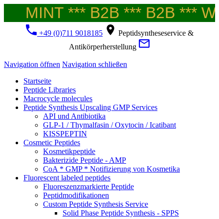
MINT *** B2B *** B2B *** Wel
+49 (0)711 9018185
Peptidsyntheseservice &
Antikörperherstellung
Navigation öffnen
Navigation schließen
Startseite
Peptide Libraries
Macrocycle molecules
Peptide Synthesis Upscaling GMP Services
API und Antibiotika
GLP-1 / Thymalfasin / Oxytocin / Icatibant
KISSPEPTIN
Cosmetic Peptides
Kosmetikpeptide
Bakterizide Peptide - AMP
CoA * GMP * Notifizierung von Kosmetika
Fluorescent labeled peptides
Fluoreszenzmarkierte Peptide
Peptidmodifikationen
Custom Peptide Synthesis Service
Solid Phase Peptide Synthesis - SPPS