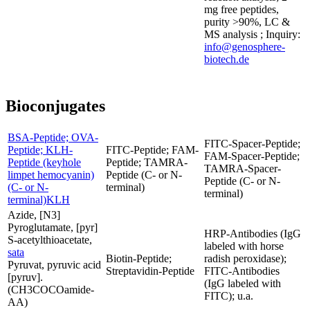
mg free peptides,
purity >90%, LC &
MS analysis ; Inquiry:
info@genosphere-
biotech.de
Bioconjugates
BSA-Peptide; OVA-
FITC-Spacer-Peptide;
Peptide; KLH-
FITC-Peptide; FAM-
FAM-Spacer-Peptide;
Peptide (keyhole
Peptide; TAMRA-
TAMRA-Spacer-
limpet hemocyanin)
Peptide (C- or N-
Peptide (C- or N-
(C- or N-
terminal)
terminal)
terminal)KLH
Azide, [N3]
Pyroglutamate, [pyr]
HRP-Antibodies (IgG
S-acetylthioacetate,
labeled with horse
sata
Biotin-Peptide;
radish peroxidase);
Pyruvat, pyruvic acid
Streptavidin-Peptide
FITC-Antibodies
[pyruv].
(IgG labeled with
(CH3COCOamide-
FITC); u.a.
AA)