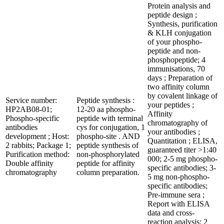
Protein analysis and
peptide design ;
Synthesis, purification
& KLH conjugation
of your phospho-
peptide and non-
phosphopeptide; 4
immunisations, 70
days ; Preparation of
two affinity column
by covalent linkage of
Service number:
Peptide synthesis :
your peptides ;
HP2AB08-01;
12-20 aa phospho-
Affinity
Phospho-specific
peptide with terminal
chromatography of
antibodies
cys for conjugation, 1
your antibodies ;
development ; Host:
phospho-site . AND
Quantitation ; ELISA,
2 rabbits; Package 1;
peptide synthesis of
guaranteed titer >1:40
Purification method:
non-phosphorylated
000; 2-5 mg phospho-
Double affinity
peptide for affinity
specific antibodies; 3-
chromatography
column preparation.
5 mg non-phospho-
specific antibodies;
Pre-immune sera ;
Report with ELISA
data and cross-
reaction analysis; 2