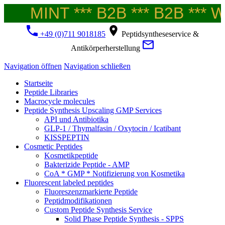
MINT *** B2B *** B2B *** We
+49 (0)711 9018185
Peptidsyntheseservice &
Antikörperherstellung
Navigation öffnen
Navigation schließen
Startseite
Peptide Libraries
Macrocycle molecules
Peptide Synthesis Upscaling GMP Services
API und Antibiotika
GLP-1 / Thymalfasin / Oxytocin / Icatibant
KISSPEPTIN
Cosmetic Peptides
Kosmetikpeptide
Bakterizide Peptide - AMP
CoA * GMP * Notifizierung von Kosmetika
Fluorescent labeled peptides
Fluoreszenzmarkierte Peptide
Peptidmodifikationen
Custom Peptide Synthesis Service
Solid Phase Peptide Synthesis - SPPS