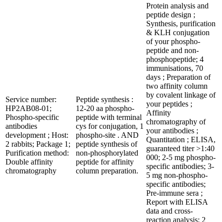
Protein analysis and
peptide design ;
Synthesis, purification
& KLH conjugation
of your phospho-
peptide and non-
phosphopeptide; 4
immunisations, 70
days ; Preparation of
two affinity column
by covalent linkage of
Service number:
Peptide synthesis :
your peptides ;
HP2AB08-01;
12-20 aa phospho-
Affinity
Phospho-specific
peptide with terminal
chromatography of
antibodies
cys for conjugation, 1
your antibodies ;
development ; Host:
phospho-site . AND
Quantitation ; ELISA,
2 rabbits; Package 1;
peptide synthesis of
guaranteed titer >1:40
Purification method:
non-phosphorylated
000; 2-5 mg phospho-
Double affinity
peptide for affinity
specific antibodies; 3-
chromatography
column preparation.
5 mg non-phospho-
specific antibodies;
Pre-immune sera ;
Report with ELISA
data and cross-
reaction analysis; 2