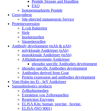
Peptide Storage and Handling
FAQ
Isotopenmarkierte Peptide
Gensynthese
Site-directed mutagenesis Service
Proteinexpression
E.coli Bakterien
Hefe
Insektenzellen
Säugetierzellen
Antibody development (mAb & pAb)
polyklonale Antikörper (pAb)
monoklonale Antikörper (mAb)
Affinitätsgereinigte Antikörper
phospho specific Antibodies development
phospho specific Antibodies development
Antibodies derived from Goat
Protein expression and antibodies development
Vom Huhn ins Ei - IgY Antikörper
Sansunbiologics products
Zellkulturmedien
Extraktion von Zellorganellen
Restriction Enzymes
ELISA Kits: human, porcine , bovine.
ELISA (ISO 9001)