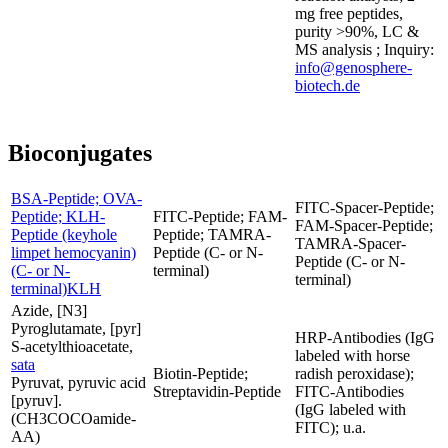
mg free peptides,
purity >90%, LC &
MS analysis ; Inquiry:
info@genosphere-
biotech.de
Bioconjugates
BSA-Peptide; OVA-
FITC-Spacer-Peptide;
Peptide; KLH-
FITC-Peptide; FAM-
FAM-Spacer-Peptide;
Peptide (keyhole
Peptide; TAMRA-
TAMRA-Spacer-
limpet hemocyanin)
Peptide (C- or N-
Peptide (C- or N-
(C- or N-
terminal)
terminal)
terminal)KLH
Azide, [N3]
Pyroglutamate, [pyr]
HRP-Antibodies (IgG
S-acetylthioacetate,
labeled with horse
sata
Biotin-Peptide;
radish peroxidase);
Pyruvat, pyruvic acid
Streptavidin-Peptide
FITC-Antibodies
[pyruv].
(IgG labeled with
(CH3COCOamide-
FITC); u.a.
AA)