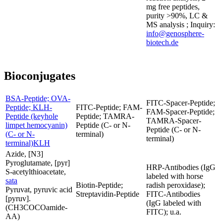
mg free peptides,
purity >90%, LC &
MS analysis ; Inquiry:
info@genosphere-
biotech.de
Bioconjugates
BSA-Peptide; OVA-
FITC-Spacer-Peptide;
Peptide; KLH-
FITC-Peptide; FAM-
FAM-Spacer-Peptide;
Peptide (keyhole
Peptide; TAMRA-
TAMRA-Spacer-
limpet hemocyanin)
Peptide (C- or N-
Peptide (C- or N-
(C- or N-
terminal)
terminal)
terminal)KLH
Azide, [N3]
Pyroglutamate, [pyr]
HRP-Antibodies (IgG
S-acetylthioacetate,
labeled with horse
sata
Biotin-Peptide;
radish peroxidase);
Pyruvat, pyruvic acid
Streptavidin-Peptide
FITC-Antibodies
[pyruv].
(IgG labeled with
(CH3COCOamide-
FITC); u.a.
AA)