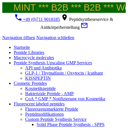
MINT *** B2B *** B2B *** Wel
+49 (0)711 9018185
Peptidsyntheseservice &
Antikörperherstellung
Navigation öffnen
Navigation schließen
Startseite
Peptide Libraries
Macrocycle molecules
Peptide Synthesis Upscaling GMP Services
API und Antibiotika
GLP-1 / Thymalfasin / Oxytocin / Icatibant
KISSPEPTIN
Cosmetic Peptides
Kosmetikpeptide
Bakterizide Peptide - AMP
CoA * GMP * Notifizierung von Kosmetika
Fluorescent labeled peptides
Fluoreszenzmarkierte Peptide
Peptidmodifikationen
Custom Peptide Synthesis Service
Solid Phase Peptide Synthesis - SPPS