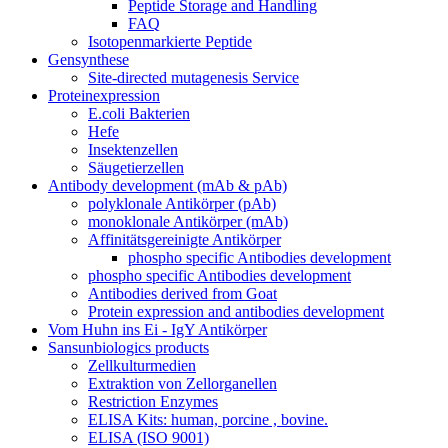
Peptide Storage and Handling
FAQ
Isotopenmarkierte Peptide
Gensynthese
Site-directed mutagenesis Service
Proteinexpression
E.coli Bakterien
Hefe
Insektenzellen
Säugetierzellen
Antibody development (mAb & pAb)
polyklonale Antikörper (pAb)
monoklonale Antikörper (mAb)
Affinitätsgereinigte Antikörper
phospho specific Antibodies development
phospho specific Antibodies development
Antibodies derived from Goat
Protein expression and antibodies development
Vom Huhn ins Ei - IgY Antikörper
Sansunbiologics products
Zellkulturmedien
Extraktion von Zellorganellen
Restriction Enzymes
ELISA Kits: human, porcine , bovine.
ELISA (ISO 9001)