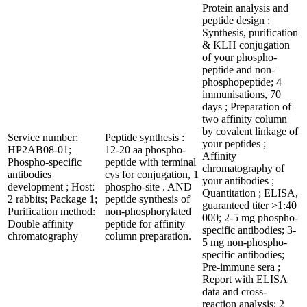
Protein analysis and
peptide design ;
Synthesis, purification
& KLH conjugation
of your phospho-
peptide and non-
phosphopeptide; 4
immunisations, 70
days ; Preparation of
two affinity column
by covalent linkage of
Service number:
Peptide synthesis :
your peptides ;
HP2AB08-01;
12-20 aa phospho-
Affinity
Phospho-specific
peptide with terminal
chromatography of
antibodies
cys for conjugation, 1
your antibodies ;
development ; Host:
phospho-site . AND
Quantitation ; ELISA,
2 rabbits; Package 1;
peptide synthesis of
guaranteed titer >1:40
Purification method:
non-phosphorylated
000; 2-5 mg phospho-
Double affinity
peptide for affinity
specific antibodies; 3-
chromatography
column preparation.
5 mg non-phospho-
specific antibodies;
Pre-immune sera ;
Report with ELISA
data and cross-
reaction analysis; 2