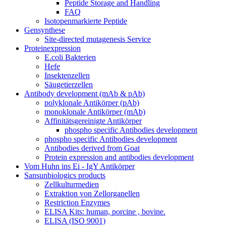
Peptide Storage and Handling
FAQ
Isotopenmarkierte Peptide
Gensynthese
Site-directed mutagenesis Service
Proteinexpression
E.coli Bakterien
Hefe
Insektenzellen
Säugetierzellen
Antibody development (mAb & pAb)
polyklonale Antikörper (pAb)
monoklonale Antikörper (mAb)
Affinitätsgereinigte Antikörper
phospho specific Antibodies development
phospho specific Antibodies development
Antibodies derived from Goat
Protein expression and antibodies development
Vom Huhn ins Ei - IgY Antikörper
Sansunbiologics products
Zellkulturmedien
Extraktion von Zellorganellen
Restriction Enzymes
ELISA Kits: human, porcine , bovine.
ELISA (ISO 9001)