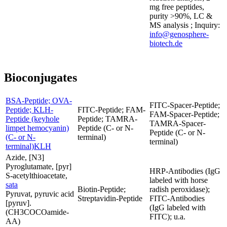
mg free peptides,
purity >90%, LC &
MS analysis ; Inquiry:
info@genosphere-
biotech.de
Bioconjugates
BSA-Peptide; OVA-
FITC-Spacer-Peptide;
Peptide; KLH-
FITC-Peptide; FAM-
FAM-Spacer-Peptide;
Peptide (keyhole
Peptide; TAMRA-
TAMRA-Spacer-
limpet hemocyanin)
Peptide (C- or N-
Peptide (C- or N-
(C- or N-
terminal)
terminal)
terminal)KLH
Azide, [N3]
Pyroglutamate, [pyr]
HRP-Antibodies (IgG
S-acetylthioacetate,
labeled with horse
sata
Biotin-Peptide;
radish peroxidase);
Pyruvat, pyruvic acid
Streptavidin-Peptide
FITC-Antibodies
[pyruv].
(IgG labeled with
(CH3COCOamide-
FITC); u.a.
AA)