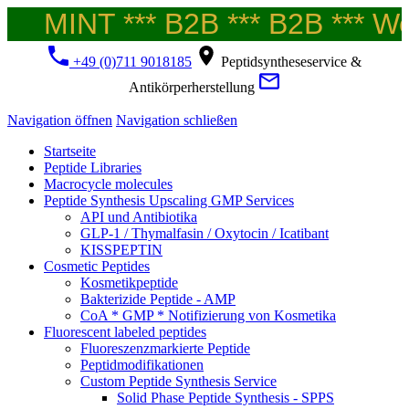
MINT *** B2B *** B2B *** Wel
+49 (0)711 9018185
Peptidsyntheseservice &
Antikörperherstellung
Navigation öffnen
Navigation schließen
Startseite
Peptide Libraries
Macrocycle molecules
Peptide Synthesis Upscaling GMP Services
API und Antibiotika
GLP-1 / Thymalfasin / Oxytocin / Icatibant
KISSPEPTIN
Cosmetic Peptides
Kosmetikpeptide
Bakterizide Peptide - AMP
CoA * GMP * Notifizierung von Kosmetika
Fluorescent labeled peptides
Fluoreszenzmarkierte Peptide
Peptidmodifikationen
Custom Peptide Synthesis Service
Solid Phase Peptide Synthesis - SPPS