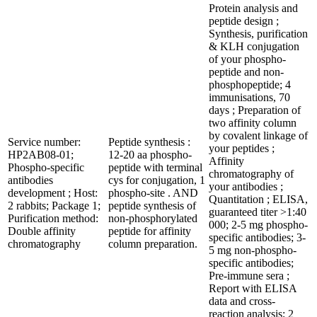
Protein analysis and
peptide design ;
Synthesis, purification
& KLH conjugation
of your phospho-
peptide and non-
phosphopeptide; 4
immunisations, 70
days ; Preparation of
two affinity column
by covalent linkage of
Service number:
Peptide synthesis :
your peptides ;
HP2AB08-01;
12-20 aa phospho-
Affinity
Phospho-specific
peptide with terminal
chromatography of
antibodies
cys for conjugation, 1
your antibodies ;
development ; Host:
phospho-site . AND
Quantitation ; ELISA,
2 rabbits; Package 1;
peptide synthesis of
guaranteed titer >1:40
Purification method:
non-phosphorylated
000; 2-5 mg phospho-
Double affinity
peptide for affinity
specific antibodies; 3-
chromatography
column preparation.
5 mg non-phospho-
specific antibodies;
Pre-immune sera ;
Report with ELISA
data and cross-
reaction analysis; 2