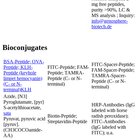
mg free peptides,
purity >90%, LC &
MS analysis ; Inquiry:
info@genosphere-
biotech.de
Bioconjugates
BSA-Peptide; OVA-
FITC-Spacer-Peptide;
Peptide; KLH-
FITC-Peptide; FAM-
FAM-Spacer-Peptide;
Peptide (keyhole
Peptide; TAMRA-
TAMRA-Spacer-
limpet hemocyanin)
Peptide (C- or N-
Peptide (C- or N-
(C- or N-
terminal)
terminal)
terminal)KLH
Azide, [N3]
Pyroglutamate, [pyr]
HRP-Antibodies (IgG
S-acetylthioacetate,
labeled with horse
sata
Biotin-Peptide;
radish peroxidase);
Pyruvat, pyruvic acid
Streptavidin-Peptide
FITC-Antibodies
[pyruv].
(IgG labeled with
(CH3COCOamide-
FITC); u.a.
AA)