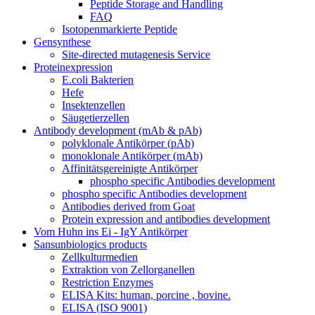
Peptide Storage and Handling
FAQ
Isotopenmarkierte Peptide
Gensynthese
Site-directed mutagenesis Service
Proteinexpression
E.coli Bakterien
Hefe
Insektenzellen
Säugetierzellen
Antibody development (mAb & pAb)
polyklonale Antikörper (pAb)
monoklonale Antikörper (mAb)
Affinitätsgereinigte Antikörper
phospho specific Antibodies development
phospho specific Antibodies development
Antibodies derived from Goat
Protein expression and antibodies development
Vom Huhn ins Ei - IgY Antikörper
Sansunbiologics products
Zellkulturmedien
Extraktion von Zellorganellen
Restriction Enzymes
ELISA Kits: human, porcine , bovine.
ELISA (ISO 9001)