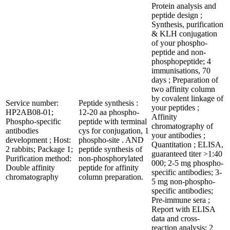
Protein analysis and
peptide design ;
Synthesis, purification
& KLH conjugation
of your phospho-
peptide and non-
phosphopeptide; 4
immunisations, 70
days ; Preparation of
two affinity column
by covalent linkage of
Service number:
Peptide synthesis :
your peptides ;
HP2AB08-01;
12-20 aa phospho-
Affinity
Phospho-specific
peptide with terminal
chromatography of
antibodies
cys for conjugation, 1
your antibodies ;
development ; Host:
phospho-site . AND
Quantitation ; ELISA,
2 rabbits; Package 1;
peptide synthesis of
guaranteed titer >1:40
Purification method:
non-phosphorylated
000; 2-5 mg phospho-
Double affinity
peptide for affinity
specific antibodies; 3-
chromatography
column preparation.
5 mg non-phospho-
specific antibodies;
Pre-immune sera ;
Report with ELISA
data and cross-
reaction analysis; 2