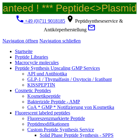
ranteed ! *** Peptide<>Plasmid
+49 (0)711 9018185
Peptidsyntheseservice &
Antikörperherstellung
Navigation öffnen
Navigation schließen
Startseite
Peptide Libraries
Macrocycle molecules
Peptide Synthesis Upscaling GMP Services
API und Antibiotika
GLP-1 / Thymalfasin / Oxytocin / Icatibant
KISSPEPTIN
Cosmetic Peptides
Kosmetikpeptide
Bakterizide Peptide - AMP
CoA * GMP * Notifizierung von Kosmetika
Fluorescent labeled peptides
Fluoreszenzmarkierte Peptide
Peptidmodifikationen
Custom Peptide Synthesis Service
Solid Phase Peptide Synthesis - SPPS