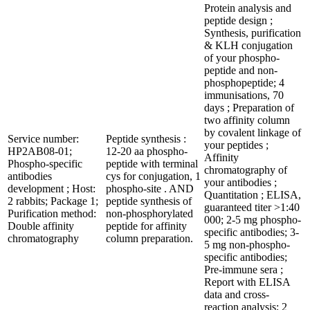
Protein analysis and
peptide design ;
Synthesis, purification
& KLH conjugation
of your phospho-
peptide and non-
phosphopeptide; 4
immunisations, 70
days ; Preparation of
two affinity column
by covalent linkage of
Service number:
Peptide synthesis :
your peptides ;
HP2AB08-01;
12-20 aa phospho-
Affinity
Phospho-specific
peptide with terminal
chromatography of
antibodies
cys for conjugation, 1
your antibodies ;
development ; Host:
phospho-site . AND
Quantitation ; ELISA,
2 rabbits; Package 1;
peptide synthesis of
guaranteed titer >1:40
Purification method:
non-phosphorylated
000; 2-5 mg phospho-
Double affinity
peptide for affinity
specific antibodies; 3-
chromatography
column preparation.
5 mg non-phospho-
specific antibodies;
Pre-immune sera ;
Report with ELISA
data and cross-
reaction analysis; 2