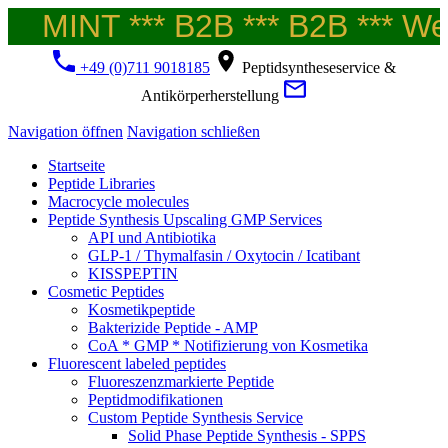
MINT *** B2B *** B2B *** Wel
+49 (0)711 9018185
Peptidsyntheseservice &
Antikörperherstellung
Navigation öffnen
Navigation schließen
Startseite
Peptide Libraries
Macrocycle molecules
Peptide Synthesis Upscaling GMP Services
API und Antibiotika
GLP-1 / Thymalfasin / Oxytocin / Icatibant
KISSPEPTIN
Cosmetic Peptides
Kosmetikpeptide
Bakterizide Peptide - AMP
CoA * GMP * Notifizierung von Kosmetika
Fluorescent labeled peptides
Fluoreszenzmarkierte Peptide
Peptidmodifikationen
Custom Peptide Synthesis Service
Solid Phase Peptide Synthesis - SPPS