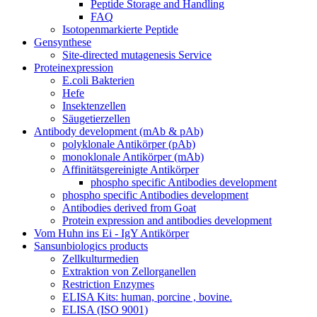
Peptide Storage and Handling
FAQ
Isotopenmarkierte Peptide
Gensynthese
Site-directed mutagenesis Service
Proteinexpression
E.coli Bakterien
Hefe
Insektenzellen
Säugetierzellen
Antibody development (mAb & pAb)
polyklonale Antikörper (pAb)
monoklonale Antikörper (mAb)
Affinitätsgereinigte Antikörper
phospho specific Antibodies development
phospho specific Antibodies development
Antibodies derived from Goat
Protein expression and antibodies development
Vom Huhn ins Ei - IgY Antikörper
Sansunbiologics products
Zellkulturmedien
Extraktion von Zellorganellen
Restriction Enzymes
ELISA Kits: human, porcine , bovine.
ELISA (ISO 9001)