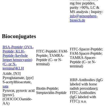
mg free peptides,
purity >90%, LC &
MS analysis ; Inquiry:
info@genosphere-
biotech.de
Bioconjugates
BSA-Peptide; OVA-
FITC-Spacer-Peptide;
Peptide; KLH-
FITC-Peptide; FAM-
FAM-Spacer-Peptide;
Peptide (keyhole
Peptide; TAMRA-
TAMRA-Spacer-
limpet hemocyanin)
Peptide (C- or N-
Peptide (C- or N-
(C- or N-
terminal)
terminal)
terminal)KLH
Azide, [N3]
Pyroglutamate, [pyr]
HRP-Antibodies (IgG
S-acetylthioacetate,
labeled with horse
sata
Biotin-Peptide;
radish peroxidase);
Pyruvat, pyruvic acid
Streptavidin-Peptide
FITC-Antibodies
[pyruv].
(IgG labeled with
(CH3COCOamide-
FITC); u.a.
AA)