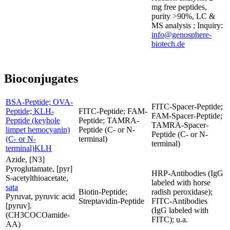
mg free peptides,
purity >90%, LC &
MS analysis ; Inquiry:
info@genosphere-
biotech.de
Bioconjugates
BSA-Peptide; OVA-
FITC-Spacer-Peptide;
Peptide; KLH-
FITC-Peptide; FAM-
FAM-Spacer-Peptide;
Peptide (keyhole
Peptide; TAMRA-
TAMRA-Spacer-
limpet hemocyanin)
Peptide (C- or N-
Peptide (C- or N-
(C- or N-
terminal)
terminal)
terminal)KLH
Azide, [N3]
Pyroglutamate, [pyr]
HRP-Antibodies (IgG
S-acetylthioacetate,
labeled with horse
sata
Biotin-Peptide;
radish peroxidase);
Pyruvat, pyruvic acid
Streptavidin-Peptide
FITC-Antibodies
[pyruv].
(IgG labeled with
(CH3COCOamide-
FITC); u.a.
AA)