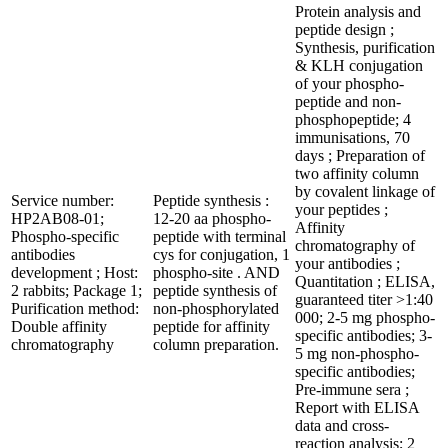
Protein analysis and
peptide design ;
Synthesis, purification
& KLH conjugation
of your phospho-
peptide and non-
phosphopeptide; 4
immunisations, 70
days ; Preparation of
two affinity column
by covalent linkage of
Service number:
Peptide synthesis :
your peptides ;
HP2AB08-01;
12-20 aa phospho-
Affinity
Phospho-specific
peptide with terminal
chromatography of
antibodies
cys for conjugation, 1
your antibodies ;
development ; Host:
phospho-site . AND
Quantitation ; ELISA,
2 rabbits; Package 1;
peptide synthesis of
guaranteed titer >1:40
Purification method:
non-phosphorylated
000; 2-5 mg phospho-
Double affinity
peptide for affinity
specific antibodies; 3-
chromatography
column preparation.
5 mg non-phospho-
specific antibodies;
Pre-immune sera ;
Report with ELISA
data and cross-
reaction analysis; 2