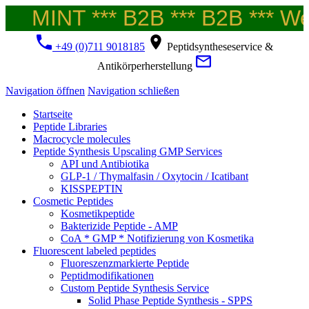
MINT *** B2B *** B2B *** Wel
+49 (0)711 9018185
Peptidsyntheseservice &
Antikörperherstellung
Navigation öffnen
Navigation schließen
Startseite
Peptide Libraries
Macrocycle molecules
Peptide Synthesis Upscaling GMP Services
API und Antibiotika
GLP-1 / Thymalfasin / Oxytocin / Icatibant
KISSPEPTIN
Cosmetic Peptides
Kosmetikpeptide
Bakterizide Peptide - AMP
CoA * GMP * Notifizierung von Kosmetika
Fluorescent labeled peptides
Fluoreszenzmarkierte Peptide
Peptidmodifikationen
Custom Peptide Synthesis Service
Solid Phase Peptide Synthesis - SPPS