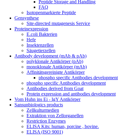
Peptide Storage and Handling
FAQ
Isotopenmarkierte Peptide
Gensynthese
Site-directed mutagenesis Service
Proteinexpression
E.coli Bakterien
Hefe
Insektenzellen
Säugetierzellen
Antibody development (mAb & pAb)
polyklonale Antikörper (pAb)
monoklonale Antikörper (mAb)
Affinitätsgereinigte Antikörper
phospho specific Antibodies development
phospho specific Antibodies development
Antibodies derived from Goat
Protein expression and antibodies development
Vom Huhn ins Ei - IgY Antikörper
Sansunbiologics products
Zellkulturmedien
Extraktion von Zellorganellen
Restriction Enzymes
ELISA Kits: human, porcine , bovine.
ELISA (ISO 9001)