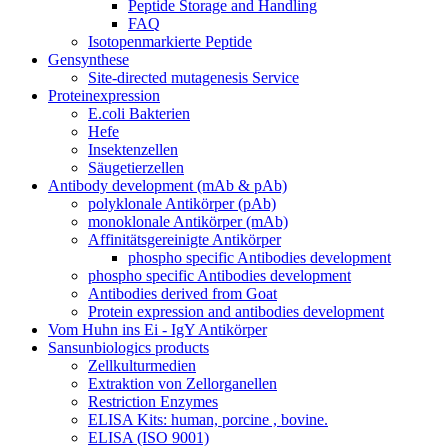
Peptide Storage and Handling
FAQ
Isotopenmarkierte Peptide
Gensynthese
Site-directed mutagenesis Service
Proteinexpression
E.coli Bakterien
Hefe
Insektenzellen
Säugetierzellen
Antibody development (mAb & pAb)
polyklonale Antikörper (pAb)
monoklonale Antikörper (mAb)
Affinitätsgereinigte Antikörper
phospho specific Antibodies development
phospho specific Antibodies development
Antibodies derived from Goat
Protein expression and antibodies development
Vom Huhn ins Ei - IgY Antikörper
Sansunbiologics products
Zellkulturmedien
Extraktion von Zellorganellen
Restriction Enzymes
ELISA Kits: human, porcine , bovine.
ELISA (ISO 9001)