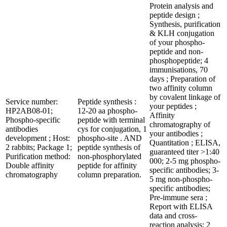
Protein analysis and
peptide design ;
Synthesis, purification
& KLH conjugation
of your phospho-
peptide and non-
phosphopeptide; 4
immunisations, 70
days ; Preparation of
two affinity column
by covalent linkage of
Service number:
Peptide synthesis :
your peptides ;
HP2AB08-01;
12-20 aa phospho-
Affinity
Phospho-specific
peptide with terminal
chromatography of
antibodies
cys for conjugation, 1
your antibodies ;
development ; Host:
phospho-site . AND
Quantitation ; ELISA,
2 rabbits; Package 1;
peptide synthesis of
guaranteed titer >1:40
Purification method:
non-phosphorylated
000; 2-5 mg phospho-
Double affinity
peptide for affinity
specific antibodies; 3-
chromatography
column preparation.
5 mg non-phospho-
specific antibodies;
Pre-immune sera ;
Report with ELISA
data and cross-
reaction analysis; 2