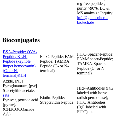
mg free peptides,
purity >90%, LC &
MS analysis ; Inquiry:
info@genosphere-
biotech.de
Bioconjugates
BSA-Peptide; OVA-
FITC-Spacer-Peptide;
Peptide; KLH-
FITC-Peptide; FAM-
FAM-Spacer-Peptide;
Peptide (keyhole
Peptide; TAMRA-
TAMRA-Spacer-
limpet hemocyanin)
Peptide (C- or N-
Peptide (C- or N-
(C- or N-
terminal)
terminal)
terminal)KLH
Azide, [N3]
Pyroglutamate, [pyr]
HRP-Antibodies (IgG
S-acetylthioacetate,
labeled with horse
sata
Biotin-Peptide;
radish peroxidase);
Pyruvat, pyruvic acid
Streptavidin-Peptide
FITC-Antibodies
[pyruv].
(IgG labeled with
(CH3COCOamide-
FITC); u.a.
AA)