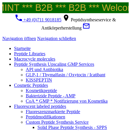
NT *** B2B *** B2B *** Welcome
+49 (0)711 9018185
Peptidsyntheseservice &
Antikörperherstellung
Navigation öffnen
Navigation schließen
Startseite
Peptide Libraries
Macrocycle molecules
Peptide Synthesis Upscaling GMP Services
API und Antibiotika
GLP-1 / Thymalfasin / Oxytocin / Icatibant
KISSPEPTIN
Cosmetic Peptides
Kosmetikpeptide
Bakterizide Peptide - AMP
CoA * GMP * Notifizierung von Kosmetika
Fluorescent labeled peptides
Fluoreszenzmarkierte Peptide
Peptidmodifikationen
Custom Peptide Synthesis Service
Solid Phase Peptide Synthesis - SPPS