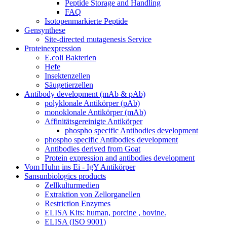
Peptide Storage and Handling
FAQ
Isotopenmarkierte Peptide
Gensynthese
Site-directed mutagenesis Service
Proteinexpression
E.coli Bakterien
Hefe
Insektenzellen
Säugetierzellen
Antibody development (mAb & pAb)
polyklonale Antikörper (pAb)
monoklonale Antikörper (mAb)
Affinitätsgereinigte Antikörper
phospho specific Antibodies development
phospho specific Antibodies development
Antibodies derived from Goat
Protein expression and antibodies development
Vom Huhn ins Ei - IgY Antikörper
Sansunbiologics products
Zellkulturmedien
Extraktion von Zellorganellen
Restriction Enzymes
ELISA Kits: human, porcine , bovine.
ELISA (ISO 9001)