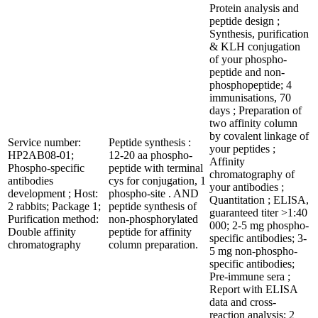
Protein analysis and
peptide design ;
Synthesis, purification
& KLH conjugation
of your phospho-
peptide and non-
phosphopeptide; 4
immunisations, 70
days ; Preparation of
two affinity column
by covalent linkage of
Service number:
Peptide synthesis :
your peptides ;
HP2AB08-01;
12-20 aa phospho-
Affinity
Phospho-specific
peptide with terminal
chromatography of
antibodies
cys for conjugation, 1
your antibodies ;
development ; Host:
phospho-site . AND
Quantitation ; ELISA,
2 rabbits; Package 1;
peptide synthesis of
guaranteed titer >1:40
Purification method:
non-phosphorylated
000; 2-5 mg phospho-
Double affinity
peptide for affinity
specific antibodies; 3-
chromatography
column preparation.
5 mg non-phospho-
specific antibodies;
Pre-immune sera ;
Report with ELISA
data and cross-
reaction analysis; 2