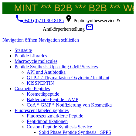
MINT *** B2B *** B2B *** Wel
+49 (0)711 9018185
Peptidsyntheseservice &
Antikörperherstellung
Navigation öffnen
Navigation schließen
Startseite
Peptide Libraries
Macrocycle molecules
Peptide Synthesis Upscaling GMP Services
API und Antibiotika
GLP-1 / Thymalfasin / Oxytocin / Icatibant
KISSPEPTIN
Cosmetic Peptides
Kosmetikpeptide
Bakterizide Peptide - AMP
CoA * GMP * Notifizierung von Kosmetika
Fluorescent labeled peptides
Fluoreszenzmarkierte Peptide
Peptidmodifikationen
Custom Peptide Synthesis Service
Solid Phase Peptide Synthesis - SPPS