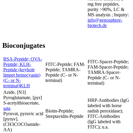
mg free peptides,
purity >90%, LC &
MS analysis ; Inquiry:
info@genosphere-
biotech.de
Bioconjugates
BSA-Peptide; OVA-
FITC-Spacer-Peptide;
Peptide; KLH-
FITC-Peptide; FAM-
FAM-Spacer-Peptide;
Peptide (keyhole
Peptide; TAMRA-
TAMRA-Spacer-
limpet hemocyanin)
Peptide (C- or N-
Peptide (C- or N-
(C- or N-
terminal)
terminal)
terminal)KLH
Azide, [N3]
Pyroglutamate, [pyr]
HRP-Antibodies (IgG
S-acetylthioacetate,
labeled with horse
sata
Biotin-Peptide;
radish peroxidase);
Pyruvat, pyruvic acid
Streptavidin-Peptide
FITC-Antibodies
[pyruv].
(IgG labeled with
(CH3COCOamide-
FITC); u.a.
AA)