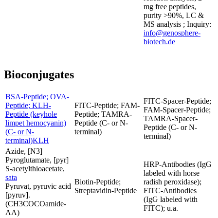
mg free peptides,
purity >90%, LC &
MS analysis ; Inquiry:
info@genosphere-
biotech.de
Bioconjugates
BSA-Peptide; OVA-
FITC-Spacer-Peptide;
Peptide; KLH-
FITC-Peptide; FAM-
FAM-Spacer-Peptide;
Peptide (keyhole
Peptide; TAMRA-
TAMRA-Spacer-
limpet hemocyanin)
Peptide (C- or N-
Peptide (C- or N-
(C- or N-
terminal)
terminal)
terminal)KLH
Azide, [N3]
Pyroglutamate, [pyr]
HRP-Antibodies (IgG
S-acetylthioacetate,
labeled with horse
sata
Biotin-Peptide;
radish peroxidase);
Pyruvat, pyruvic acid
Streptavidin-Peptide
FITC-Antibodies
[pyruv].
(IgG labeled with
(CH3COCOamide-
FITC); u.a.
AA)