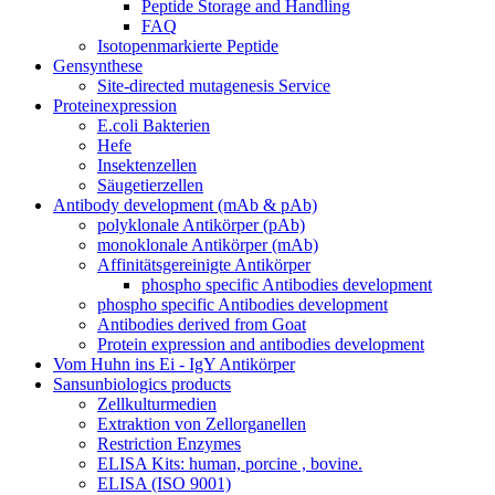
Peptide Storage and Handling
FAQ
Isotopenmarkierte Peptide
Gensynthese
Site-directed mutagenesis Service
Proteinexpression
E.coli Bakterien
Hefe
Insektenzellen
Säugetierzellen
Antibody development (mAb & pAb)
polyklonale Antikörper (pAb)
monoklonale Antikörper (mAb)
Affinitätsgereinigte Antikörper
phospho specific Antibodies development
phospho specific Antibodies development
Antibodies derived from Goat
Protein expression and antibodies development
Vom Huhn ins Ei - IgY Antikörper
Sansunbiologics products
Zellkulturmedien
Extraktion von Zellorganellen
Restriction Enzymes
ELISA Kits: human, porcine , bovine.
ELISA (ISO 9001)