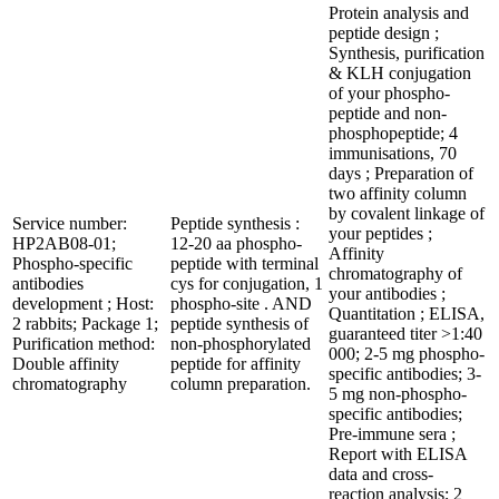
Protein analysis and
peptide design ;
Synthesis, purification
& KLH conjugation
of your phospho-
peptide and non-
phosphopeptide; 4
immunisations, 70
days ; Preparation of
two affinity column
by covalent linkage of
Service number:
Peptide synthesis :
your peptides ;
HP2AB08-01;
12-20 aa phospho-
Affinity
Phospho-specific
peptide with terminal
chromatography of
antibodies
cys for conjugation, 1
your antibodies ;
development ; Host:
phospho-site . AND
Quantitation ; ELISA,
2 rabbits; Package 1;
peptide synthesis of
guaranteed titer >1:40
Purification method:
non-phosphorylated
000; 2-5 mg phospho-
Double affinity
peptide for affinity
specific antibodies; 3-
chromatography
column preparation.
5 mg non-phospho-
specific antibodies;
Pre-immune sera ;
Report with ELISA
data and cross-
reaction analysis; 2