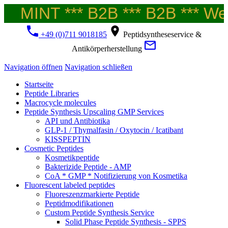
MINT *** B2B *** B2B *** Welc
+49 (0)711 9018185
Peptidsyntheseservice &
Antikörperherstellung
Navigation öffnen
Navigation schließen
Startseite
Peptide Libraries
Macrocycle molecules
Peptide Synthesis Upscaling GMP Services
API und Antibiotika
GLP-1 / Thymalfasin / Oxytocin / Icatibant
KISSPEPTIN
Cosmetic Peptides
Kosmetikpeptide
Bakterizide Peptide - AMP
CoA * GMP * Notifizierung von Kosmetika
Fluorescent labeled peptides
Fluoreszenzmarkierte Peptide
Peptidmodifikationen
Custom Peptide Synthesis Service
Solid Phase Peptide Synthesis - SPPS