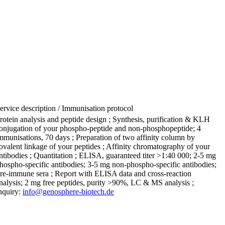
ervice description / Immunisation protocol
rotein analysis and peptide design ; Synthesis, purification & KLH
onjugation of your phospho-peptide and non-phosphopeptide; 4
mmunisations, 70 days ; Preparation of two affinity column by
ovalent linkage of your peptides ; Affinity chromatography of your
ntibodies ; Quantitation ; ELISA, guaranteed titer >1:40 000; 2-5 mg
hospho-specific antibodies; 3-5 mg non-phospho-specific antibodies;
re-immune sera ; Report with ELISA data and cross-reaction
nalysis; 2 mg free peptides, purity >90%, LC & MS analysis ;
nquiry:
info@genosphere-biotech.de