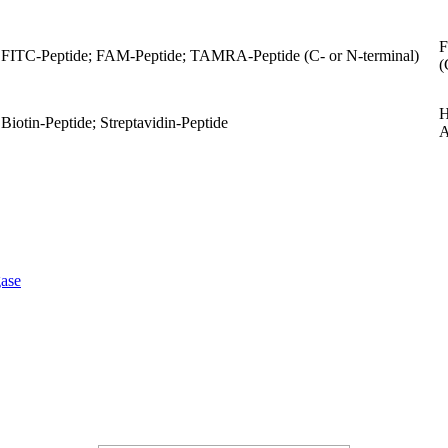
F
FITC-Peptide; FAM-Peptide; TAMRA-Peptide (C- or N-terminal)
(
H
Biotin-Peptide; Streptavidin-Peptide
A
ase