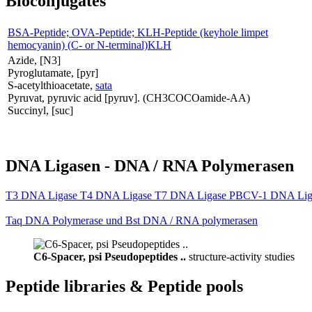
Bioconjugates
BSA-Peptide; OVA-Peptide; KLH-Peptide (keyhole limpet
hemocyanin) (C- or N-terminal)KLH
Azide, [N3]
Pyroglutamate, [pyr]
S-acetylthioacetate,
sata
Pyruvat, pyruvic acid [pyruv]. (CH3COCOamide-AA)
Succinyl, [suc]
DNA Ligasen - DNA / RNA Polymerasen
T3 DNA Ligase T4 DNA Ligase T7 DNA Ligase PBCV-1 DNA Lig
Taq DNA Polymerase und Bst DNA / RNA polymerasen
C6-Spacer, psi Pseudopeptides ..
structure-activity studies
Peptide libraries & Peptide pools