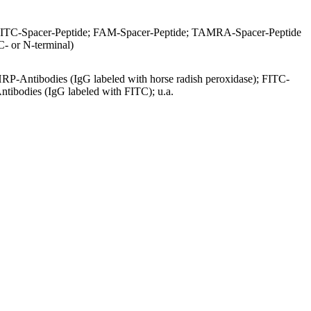
ITC-Spacer-Peptide; FAM-Spacer-Peptide; TAMRA-Spacer-Peptide
C- or N-terminal)
RP-Antibodies (IgG labeled with horse radish peroxidase); FITC-
ntibodies (IgG labeled with FITC); u.a.