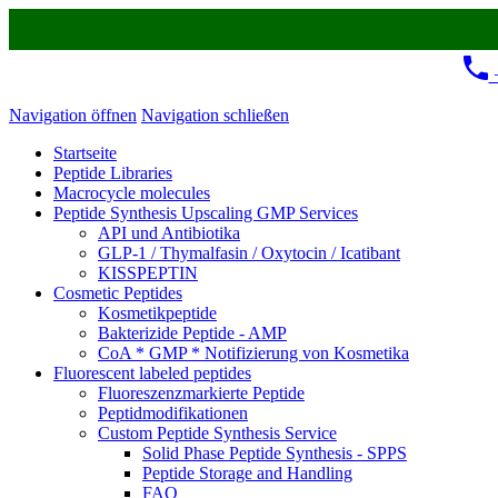
+
Navigation öffnen
Navigation schließen
Startseite
Peptide Libraries
Macrocycle molecules
Peptide Synthesis Upscaling GMP Services
API und Antibiotika
GLP-1 / Thymalfasin / Oxytocin / Icatibant
KISSPEPTIN
Cosmetic Peptides
Kosmetikpeptide
Bakterizide Peptide - AMP
CoA * GMP * Notifizierung von Kosmetika
Fluorescent labeled peptides
Fluoreszenzmarkierte Peptide
Peptidmodifikationen
Custom Peptide Synthesis Service
Solid Phase Peptide Synthesis - SPPS
Peptide Storage and Handling
FAQ