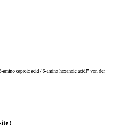
6-amino caproic acid / 6-amino hexanoic acid]" von der
te !