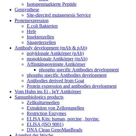
Isotopenmarkierte Peptide
Gensynthese
Site-directed mutagenesis Service
Proteinexpression
E.coli Bakterien
Hefe
Insektenzellen
Säugetierzellen
Antibody development (mAb & pAb)
polyklonale Antikörper (pAb)
monoklonale Antikörper (mAb)
Affinitätsgereinigte Antikörper
phospho specific Antibodies development
phospho specific Antibodies development
Antibodies derived from Goat
Protein expression and antibodies development
Vom Huhn ins Ei - IgY Antikörper
Sansunbiologics products
Zellkulturmedien
Extraktion von Zellorganellen
Restriction Enzymes
ELISA Kits: human, porcine , bovine.
ELISA (ISO 9001)
DNA Clean GenoMagBeads
Angebot der Woche