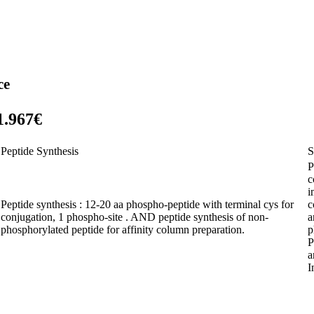
ce
1.967€
Peptide Synthesis
S
P
c
i
Peptide synthesis : 12-20 aa phospho-peptide with terminal cys for
c
conjugation, 1 phospho-site . AND peptide synthesis of non-
a
phosphorylated peptide for affinity column preparation.
p
P
a
I