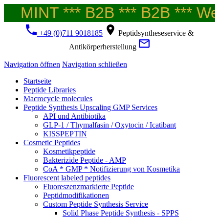
MINT *** B2B *** B2B *** Wel
+49 (0)711 9018185
Peptidsyntheseservice &
Antikörperherstellung
Navigation öffnen
Navigation schließen
Startseite
Peptide Libraries
Macrocycle molecules
Peptide Synthesis Upscaling GMP Services
API und Antibiotika
GLP-1 / Thymalfasin / Oxytocin / Icatibant
KISSPEPTIN
Cosmetic Peptides
Kosmetikpeptide
Bakterizide Peptide - AMP
CoA * GMP * Notifizierung von Kosmetika
Fluorescent labeled peptides
Fluoreszenzmarkierte Peptide
Peptidmodifikationen
Custom Peptide Synthesis Service
Solid Phase Peptide Synthesis - SPPS