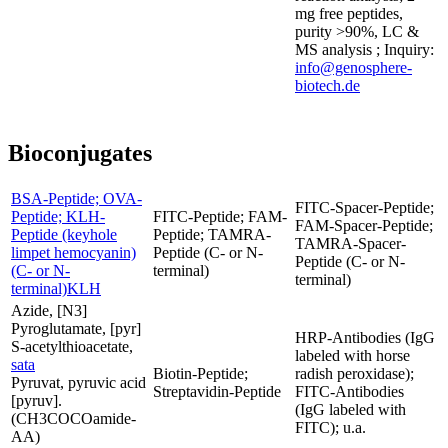
mg free peptides,
purity >90%, LC &
MS analysis ; Inquiry:
info@genosphere-
biotech.de
Bioconjugates
BSA-Peptide; OVA-
FITC-Spacer-Peptide;
Peptide; KLH-
FITC-Peptide; FAM-
FAM-Spacer-Peptide;
Peptide (keyhole
Peptide; TAMRA-
TAMRA-Spacer-
limpet hemocyanin)
Peptide (C- or N-
Peptide (C- or N-
(C- or N-
terminal)
terminal)
terminal)KLH
Azide, [N3]
Pyroglutamate, [pyr]
HRP-Antibodies (IgG
S-acetylthioacetate,
labeled with horse
sata
Biotin-Peptide;
radish peroxidase);
Pyruvat, pyruvic acid
Streptavidin-Peptide
FITC-Antibodies
[pyruv].
(IgG labeled with
(CH3COCOamide-
FITC); u.a.
AA)