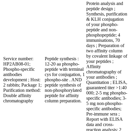
Protein analysis and
peptide design ;
Synthesis, purification
& KLH conjugation
of your phospho-
peptide and non-
phosphopeptide; 4
immunisations, 70
days ; Preparation of
two affinity column
by covalent linkage of
Service number:
Peptide synthesis :
your peptides ;
HP2AB08-01;
12-20 aa phospho-
Affinity
Phospho-specific
peptide with terminal
chromatography of
antibodies
cys for conjugation, 1
your antibodies ;
development ; Host:
phospho-site . AND
Quantitation ; ELISA,
2 rabbits; Package 1;
peptide synthesis of
guaranteed titer >1:40
Purification method:
non-phosphorylated
000; 2-5 mg phospho-
Double affinity
peptide for affinity
specific antibodies; 3-
chromatography
column preparation.
5 mg non-phospho-
specific antibodies;
Pre-immune sera ;
Report with ELISA
data and cross-
reaction analysis; 2