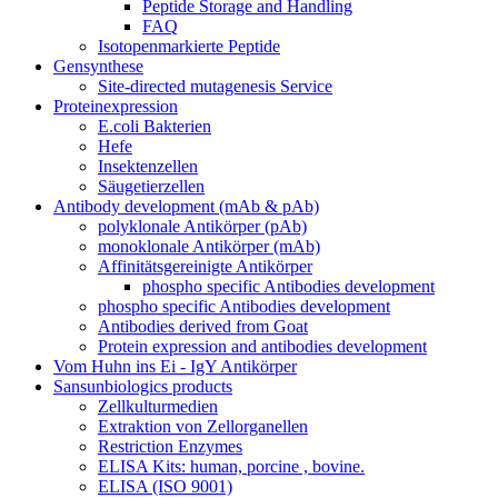
Peptide Storage and Handling
FAQ
Isotopenmarkierte Peptide
Gensynthese
Site-directed mutagenesis Service
Proteinexpression
E.coli Bakterien
Hefe
Insektenzellen
Säugetierzellen
Antibody development (mAb & pAb)
polyklonale Antikörper (pAb)
monoklonale Antikörper (mAb)
Affinitätsgereinigte Antikörper
phospho specific Antibodies development
phospho specific Antibodies development
Antibodies derived from Goat
Protein expression and antibodies development
Vom Huhn ins Ei - IgY Antikörper
Sansunbiologics products
Zellkulturmedien
Extraktion von Zellorganellen
Restriction Enzymes
ELISA Kits: human, porcine , bovine.
ELISA (ISO 9001)