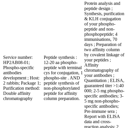
Protein analysis and
peptide design ;
Synthesis, purification
& KLH conjugation
of your phospho-
peptide and non-
phosphopeptide; 4
immunisations, 70
days ; Preparation of
two affinity column
by covalent linkage of
Service number:
Peptide synthesis :
your peptides ;
HP2AB08-01;
12-20 aa phospho-
Affinity
Phospho-specific
peptide with terminal
chromatography of
antibodies
cys for conjugation, 1
your antibodies ;
development ; Host:
phospho-site . AND
Quantitation ; ELISA,
2 rabbits; Package 1;
peptide synthesis of
guaranteed titer >1:40
Purification method:
non-phosphorylated
000; 2-5 mg phospho-
Double affinity
peptide for affinity
specific antibodies; 3-
chromatography
column preparation.
5 mg non-phospho-
specific antibodies;
Pre-immune sera ;
Report with ELISA
data and cross-
reaction analysis; 2