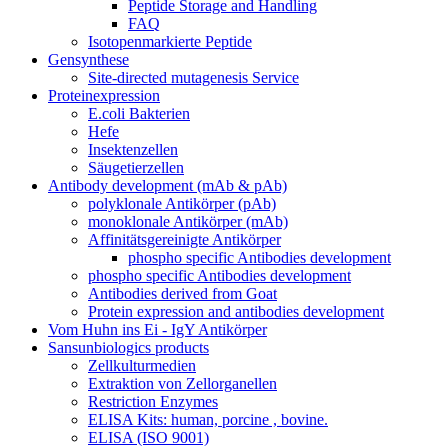
Peptide Storage and Handling
FAQ
Isotopenmarkierte Peptide
Gensynthese
Site-directed mutagenesis Service
Proteinexpression
E.coli Bakterien
Hefe
Insektenzellen
Säugetierzellen
Antibody development (mAb & pAb)
polyklonale Antikörper (pAb)
monoklonale Antikörper (mAb)
Affinitätsgereinigte Antikörper
phospho specific Antibodies development
phospho specific Antibodies development
Antibodies derived from Goat
Protein expression and antibodies development
Vom Huhn ins Ei - IgY Antikörper
Sansunbiologics products
Zellkulturmedien
Extraktion von Zellorganellen
Restriction Enzymes
ELISA Kits: human, porcine , bovine.
ELISA (ISO 9001)