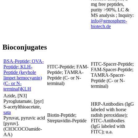
mg free peptides,
purity >90%, LC &
MS analysis ; Inquiry:
info@genosphere-
biotech.de
Bioconjugates
BSA-Peptide; OVA-
FITC-Spacer-Peptide;
Peptide; KLH-
FITC-Peptide; FAM-
FAM-Spacer-Peptide;
Peptide (keyhole
Peptide; TAMRA-
TAMRA-Spacer-
limpet hemocyanin)
Peptide (C- or N-
Peptide (C- or N-
(C- or N-
terminal)
terminal)
terminal)KLH
Azide, [N3]
Pyroglutamate, [pyr]
HRP-Antibodies (IgG
S-acetylthioacetate,
labeled with horse
sata
Biotin-Peptide;
radish peroxidase);
Pyruvat, pyruvic acid
Streptavidin-Peptide
FITC-Antibodies
[pyruv].
(IgG labeled with
(CH3COCOamide-
FITC); u.a.
AA)