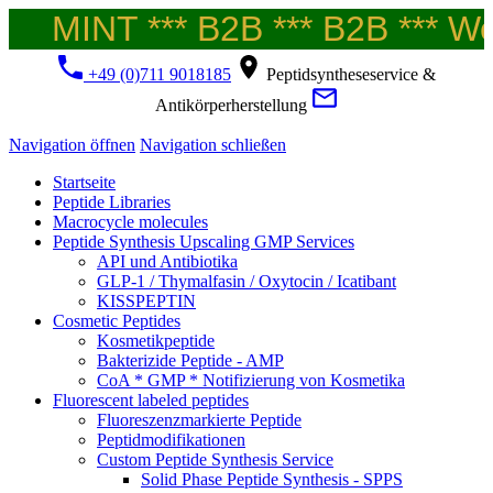
MINT *** B2B *** B2B *** Wel
+49 (0)711 9018185
Peptidsyntheseservice &
Antikörperherstellung
Navigation öffnen
Navigation schließen
Startseite
Peptide Libraries
Macrocycle molecules
Peptide Synthesis Upscaling GMP Services
API und Antibiotika
GLP-1 / Thymalfasin / Oxytocin / Icatibant
KISSPEPTIN
Cosmetic Peptides
Kosmetikpeptide
Bakterizide Peptide - AMP
CoA * GMP * Notifizierung von Kosmetika
Fluorescent labeled peptides
Fluoreszenzmarkierte Peptide
Peptidmodifikationen
Custom Peptide Synthesis Service
Solid Phase Peptide Synthesis - SPPS