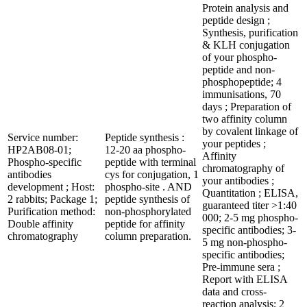
Protein analysis and
peptide design ;
Synthesis, purification
& KLH conjugation
of your phospho-
peptide and non-
phosphopeptide; 4
immunisations, 70
days ; Preparation of
two affinity column
by covalent linkage of
Service number:
Peptide synthesis :
your peptides ;
HP2AB08-01;
12-20 aa phospho-
Affinity
Phospho-specific
peptide with terminal
chromatography of
antibodies
cys for conjugation, 1
your antibodies ;
development ; Host:
phospho-site . AND
Quantitation ; ELISA,
2 rabbits; Package 1;
peptide synthesis of
guaranteed titer >1:40
Purification method:
non-phosphorylated
000; 2-5 mg phospho-
Double affinity
peptide for affinity
specific antibodies; 3-
chromatography
column preparation.
5 mg non-phospho-
specific antibodies;
Pre-immune sera ;
Report with ELISA
data and cross-
reaction analysis; 2