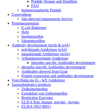
Peptide Storage and Handling
FAQ
Isotopenmarkierte Peptide
Gensynthese
Site-directed mutagenesis Service
Proteinexpression
E.coli Bakterien
Hefe
Insektenzellen
Säugetierzellen
Antibody development (mAb & pAb)
polyklonale Antikörper (pAb)
monoklonale Antikörper (mAb)
Affinitätsgereinigte Antikörper
phospho specific Antibodies development
phospho specific Antibodies development
Antibodies derived from Goat
Protein expression and antibodies development
Vom Huhn ins Ei - IgY Antikörper
Sansunbiologics products
Zellkulturmedien
Extraktion von Zellorganellen
Restriction Enzymes
ELISA Kits: human, porcine , bovine.
ELISA (ISO 9001)