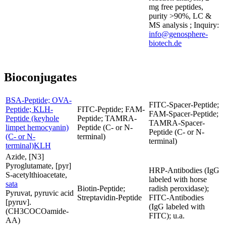
mg free peptides,
purity >90%, LC &
MS analysis ; Inquiry:
info@genosphere-
biotech.de
Bioconjugates
BSA-Peptide; OVA-
FITC-Spacer-Peptide;
Peptide; KLH-
FITC-Peptide; FAM-
FAM-Spacer-Peptide;
Peptide (keyhole
Peptide; TAMRA-
TAMRA-Spacer-
limpet hemocyanin)
Peptide (C- or N-
Peptide (C- or N-
(C- or N-
terminal)
terminal)
terminal)KLH
Azide, [N3]
Pyroglutamate, [pyr]
HRP-Antibodies (IgG
S-acetylthioacetate,
labeled with horse
sata
Biotin-Peptide;
radish peroxidase);
Pyruvat, pyruvic acid
Streptavidin-Peptide
FITC-Antibodies
[pyruv].
(IgG labeled with
(CH3COCOamide-
FITC); u.a.
AA)