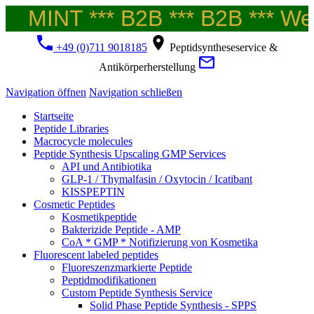
MINT *** B2B *** B2B *** Wel
+49 (0)711 9018185
Peptidsyntheseservice &
Antikörperherstellung
Navigation öffnen
Navigation schließen
Startseite
Peptide Libraries
Macrocycle molecules
Peptide Synthesis Upscaling GMP Services
API und Antibiotika
GLP-1 / Thymalfasin / Oxytocin / Icatibant
KISSPEPTIN
Cosmetic Peptides
Kosmetikpeptide
Bakterizide Peptide - AMP
CoA * GMP * Notifizierung von Kosmetika
Fluorescent labeled peptides
Fluoreszenzmarkierte Peptide
Peptidmodifikationen
Custom Peptide Synthesis Service
Solid Phase Peptide Synthesis - SPPS