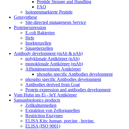
Peptide Storage and Handling
FAQ
Isotopenmarkierte Peptide
Gensynthese
Site-directed mutagenesis Service
Proteinexpression
E.coli Bakterien
Hefe
Insektenzellen
Säugetierzellen
Antibody development (mAb & pAb)
polyklonale Antikörper (pAb)
monoklonale Antikörper (mAb)
Affinitätsgereinigte Antikörper
phospho specific Antibodies development
phospho specific Antibodies development
Antibodies derived from Goat
Protein expression and antibodies development
Vom Huhn ins Ei - IgY Antikörper
Sansunbiologics products
Zellkulturmedien
Extraktion von Zellorganellen
Restriction Enzymes
ELISA Kits: human, porcine , bovine.
ELISA (ISO 9001)