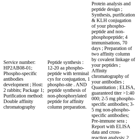
Protein analysis and
peptide design ;
Synthesis, purification
& KLH conjugation
of your phospho-
peptide and non-
phosphopeptide; 4
immunisations, 70
days ; Preparation of
two affinity column
by covalent linkage of
Service number:
Peptide synthesis :
your peptides ;
HP2AB08-01;
12-20 aa phospho-
Affinity
Phospho-specific
peptide with terminal
chromatography of
antibodies
cys for conjugation, 1
your antibodies ;
development ; Host:
phospho-site . AND
Quantitation ; ELISA,
2 rabbits; Package 1;
peptide synthesis of
guaranteed titer >1:40
Purification method:
non-phosphorylated
000; 2-5 mg phospho-
Double affinity
peptide for affinity
specific antibodies; 3-
chromatography
column preparation.
5 mg non-phospho-
specific antibodies;
Pre-immune sera ;
Report with ELISA
data and cross-
reaction analysis; 2