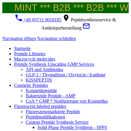
MINT *** B2B *** B2B *** Wel
+49 (0)711 9018185
Peptidsyntheseservice &
Antikörperherstellung
Navigation öffnen
Navigation schließen
Startseite
Peptide Libraries
Macrocycle molecules
Peptide Synthesis Upscaling GMP Services
API und Antibiotika
GLP-1 / Thymalfasin / Oxytocin / Icatibant
KISSPEPTIN
Cosmetic Peptides
Kosmetikpeptide
Bakterizide Peptide - AMP
CoA * GMP * Notifizierung von Kosmetika
Fluorescent labeled peptides
Fluoreszenzmarkierte Peptide
Peptidmodifikationen
Custom Peptide Synthesis Service
Solid Phase Peptide Synthesis - SPPS