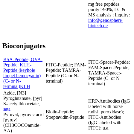
mg free peptides,
purity >90%, LC &
MS analysis ; Inquiry:
info@genosphere-
biotech.de
Bioconjugates
BSA-Peptide; OVA-
FITC-Spacer-Peptide;
Peptide; KLH-
FITC-Peptide; FAM-
FAM-Spacer-Peptide;
Peptide (keyhole
Peptide; TAMRA-
TAMRA-Spacer-
limpet hemocyanin)
Peptide (C- or N-
Peptide (C- or N-
(C- or N-
terminal)
terminal)
terminal)KLH
Azide, [N3]
Pyroglutamate, [pyr]
HRP-Antibodies (IgG
S-acetylthioacetate,
labeled with horse
sata
Biotin-Peptide;
radish peroxidase);
Pyruvat, pyruvic acid
Streptavidin-Peptide
FITC-Antibodies
[pyruv].
(IgG labeled with
(CH3COCOamide-
FITC); u.a.
AA)