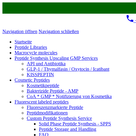
+
Navigation öffnen
Navigation schließen
Startseite
Peptide Libraries
Macrocycle molecules
Peptide Synthesis Upscaling GMP Services
API und Antibiotika
GLP-1 / Thymalfasin / Oxytocin / Icatibant
KISSPEPTIN
Cosmetic Peptides
Kosmetikpeptide
Bakterizide Peptide - AMP
CoA * GMP * Notifizierung von Kosmetika
Fluorescent labeled peptides
Fluoreszenzmarkierte Peptide
Peptidmodifikationen
Custom Peptide Synthesis Service
Solid Phase Peptide Synthesis - SPPS
Peptide Storage and Handling
FAQ