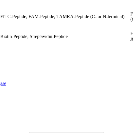
F
FITC-Peptide; FAM-Peptide; TAMRA-Peptide (C- or N-terminal)
(
H
Biotin-Peptide; Streptavidin-Peptide
A
ase