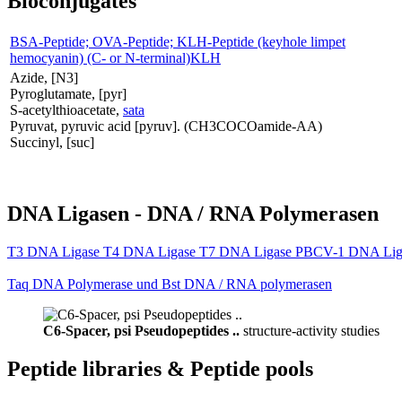
Bioconjugates
BSA-Peptide; OVA-Peptide; KLH-Peptide (keyhole limpet
hemocyanin) (C- or N-terminal)KLH
Azide, [N3]
Pyroglutamate, [pyr]
S-acetylthioacetate,
sata
Pyruvat, pyruvic acid [pyruv]. (CH3COCOamide-AA)
Succinyl, [suc]
DNA Ligasen - DNA / RNA Polymerasen
T3 DNA Ligase T4 DNA Ligase T7 DNA Ligase PBCV-1 DNA Lig
Taq DNA Polymerase und Bst DNA / RNA polymerasen
C6-Spacer, psi Pseudopeptides ..
structure-activity studies
Peptide libraries & Peptide pools