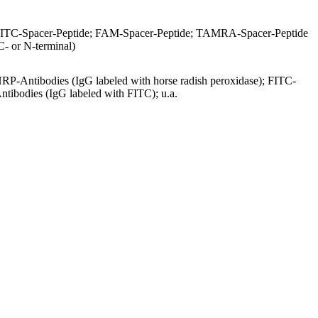
ITC-Spacer-Peptide; FAM-Spacer-Peptide; TAMRA-Spacer-Peptide
C- or N-terminal)
RP-Antibodies (IgG labeled with horse radish peroxidase); FITC-
ntibodies (IgG labeled with FITC); u.a.