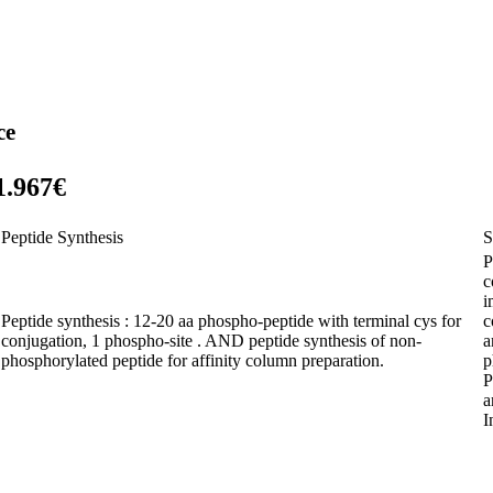
ce
1.967€
Peptide Synthesis
S
P
c
i
Peptide synthesis : 12-20 aa phospho-peptide with terminal cys for
c
conjugation, 1 phospho-site . AND peptide synthesis of non-
a
phosphorylated peptide for affinity column preparation.
p
P
a
I