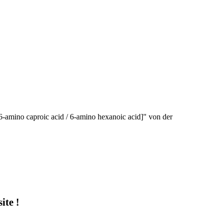
6-amino caproic acid / 6-amino hexanoic acid]" von der
te !