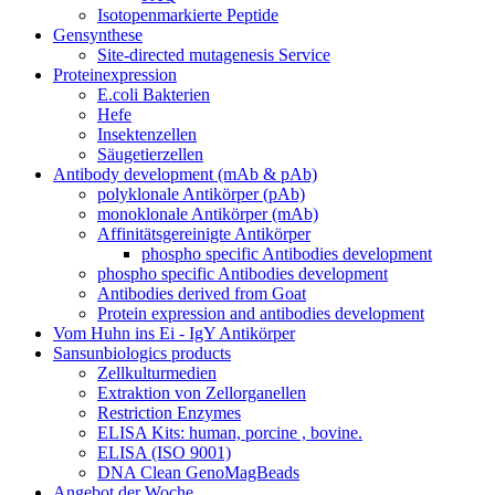
Isotopenmarkierte Peptide
Gensynthese
Site-directed mutagenesis Service
Proteinexpression
E.coli Bakterien
Hefe
Insektenzellen
Säugetierzellen
Antibody development (mAb & pAb)
polyklonale Antikörper (pAb)
monoklonale Antikörper (mAb)
Affinitätsgereinigte Antikörper
phospho specific Antibodies development
phospho specific Antibodies development
Antibodies derived from Goat
Protein expression and antibodies development
Vom Huhn ins Ei - IgY Antikörper
Sansunbiologics products
Zellkulturmedien
Extraktion von Zellorganellen
Restriction Enzymes
ELISA Kits: human, porcine , bovine.
ELISA (ISO 9001)
DNA Clean GenoMagBeads
Angebot der Woche