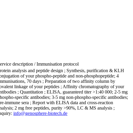
ervice description / Immunisation protocol
rotein analysis and peptide design ; Synthesis, purification & KLH
onjugation of your phospho-peptide and non-phosphopeptide; 4
mmunisations, 70 days ; Preparation of two affinity column by
ovalent linkage of your peptides ; Affinity chromatography of your
ntibodies ; Quantitation ; ELISA, guaranteed titer >1:40 000; 2-5 mg
hospho-specific antibodies; 3-5 mg non-phospho-specific antibodies;
re-immune sera ; Report with ELISA data and cross-reaction
nalysis; 2 mg free peptides, purity >90%, LC & MS analysis ;
nquiry:
info@genosphere-biotech.de