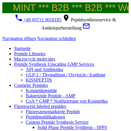
MINT *** B2B *** B2B *** Wel
+49 (0)711 9018185
Peptidsyntheseservice &
Antikörperherstellung
Navigation öffnen
Navigation schließen
Startseite
Peptide Libraries
Macrocycle molecules
Peptide Synthesis Upscaling GMP Services
API und Antibiotika
GLP-1 / Thymalfasin / Oxytocin / Icatibant
KISSPEPTIN
Cosmetic Peptides
Kosmetikpeptide
Bakterizide Peptide - AMP
CoA * GMP * Notifizierung von Kosmetika
Fluorescent labeled peptides
Fluoreszenzmarkierte Peptide
Peptidmodifikationen
Custom Peptide Synthesis Service
Solid Phase Peptide Synthesis - SPPS