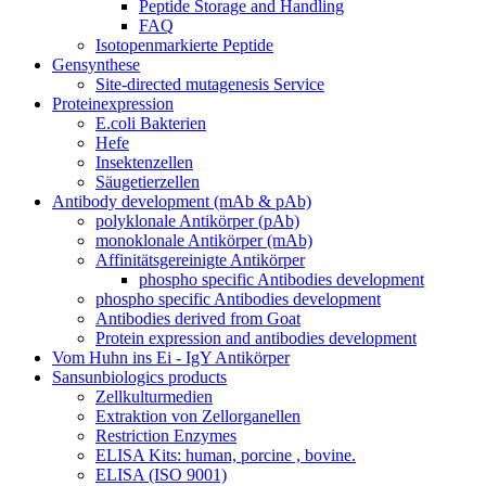
Peptide Storage and Handling
FAQ
Isotopenmarkierte Peptide
Gensynthese
Site-directed mutagenesis Service
Proteinexpression
E.coli Bakterien
Hefe
Insektenzellen
Säugetierzellen
Antibody development (mAb & pAb)
polyklonale Antikörper (pAb)
monoklonale Antikörper (mAb)
Affinitätsgereinigte Antikörper
phospho specific Antibodies development
phospho specific Antibodies development
Antibodies derived from Goat
Protein expression and antibodies development
Vom Huhn ins Ei - IgY Antikörper
Sansunbiologics products
Zellkulturmedien
Extraktion von Zellorganellen
Restriction Enzymes
ELISA Kits: human, porcine , bovine.
ELISA (ISO 9001)