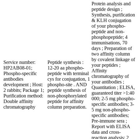
Protein analysis and
peptide design ;
Synthesis, purification
& KLH conjugation
of your phospho-
peptide and non-
phosphopeptide; 4
immunisations, 70
days ; Preparation of
two affinity column
by covalent linkage of
Service number:
Peptide synthesis :
your peptides ;
HP2AB08-01;
12-20 aa phospho-
Affinity
Phospho-specific
peptide with terminal
chromatography of
antibodies
cys for conjugation, 1
your antibodies ;
development ; Host:
phospho-site . AND
Quantitation ; ELISA,
2 rabbits; Package 1;
peptide synthesis of
guaranteed titer >1:40
Purification method:
non-phosphorylated
000; 2-5 mg phospho-
Double affinity
peptide for affinity
specific antibodies; 3-
chromatography
column preparation.
5 mg non-phospho-
specific antibodies;
Pre-immune sera ;
Report with ELISA
data and cross-
reaction analysis; 2