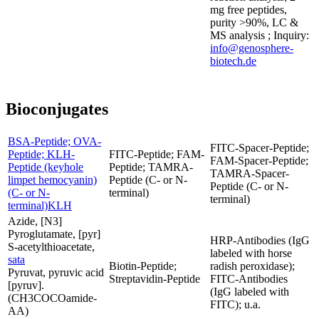
mg free peptides,
purity >90%, LC &
MS analysis ; Inquiry:
info@genosphere-
biotech.de
Bioconjugates
BSA-Peptide; OVA-
FITC-Spacer-Peptide;
Peptide; KLH-
FITC-Peptide; FAM-
FAM-Spacer-Peptide;
Peptide (keyhole
Peptide; TAMRA-
TAMRA-Spacer-
limpet hemocyanin)
Peptide (C- or N-
Peptide (C- or N-
(C- or N-
terminal)
terminal)
terminal)KLH
Azide, [N3]
Pyroglutamate, [pyr]
HRP-Antibodies (IgG
S-acetylthioacetate,
labeled with horse
sata
Biotin-Peptide;
radish peroxidase);
Pyruvat, pyruvic acid
Streptavidin-Peptide
FITC-Antibodies
[pyruv].
(IgG labeled with
(CH3COCOamide-
FITC); u.a.
AA)