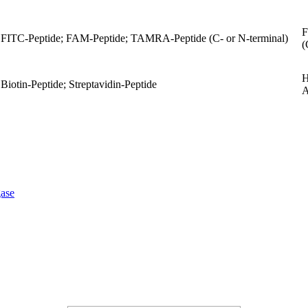
F
FITC-Peptide; FAM-Peptide; TAMRA-Peptide (C- or N-terminal)
(
H
Biotin-Peptide; Streptavidin-Peptide
A
ase