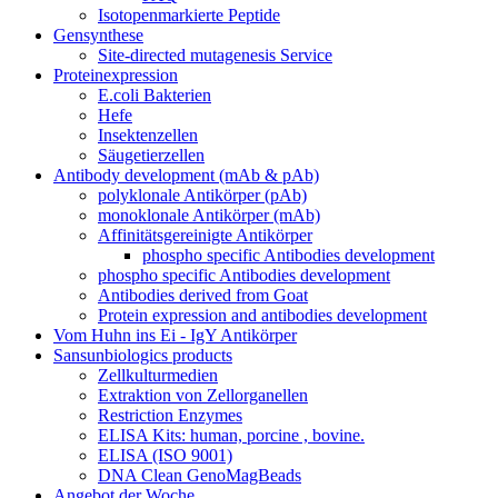
Isotopenmarkierte Peptide
Gensynthese
Site-directed mutagenesis Service
Proteinexpression
E.coli Bakterien
Hefe
Insektenzellen
Säugetierzellen
Antibody development (mAb & pAb)
polyklonale Antikörper (pAb)
monoklonale Antikörper (mAb)
Affinitätsgereinigte Antikörper
phospho specific Antibodies development
phospho specific Antibodies development
Antibodies derived from Goat
Protein expression and antibodies development
Vom Huhn ins Ei - IgY Antikörper
Sansunbiologics products
Zellkulturmedien
Extraktion von Zellorganellen
Restriction Enzymes
ELISA Kits: human, porcine , bovine.
ELISA (ISO 9001)
DNA Clean GenoMagBeads
Angebot der Woche