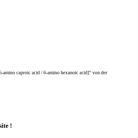
6-amino caproic acid / 6-amino hexanoic acid]" von der
te !