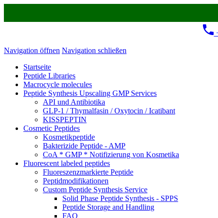
+
Navigation öffnen
Navigation schließen
Startseite
Peptide Libraries
Macrocycle molecules
Peptide Synthesis Upscaling GMP Services
API und Antibiotika
GLP-1 / Thymalfasin / Oxytocin / Icatibant
KISSPEPTIN
Cosmetic Peptides
Kosmetikpeptide
Bakterizide Peptide - AMP
CoA * GMP * Notifizierung von Kosmetika
Fluorescent labeled peptides
Fluoreszenzmarkierte Peptide
Peptidmodifikationen
Custom Peptide Synthesis Service
Solid Phase Peptide Synthesis - SPPS
Peptide Storage and Handling
FAQ