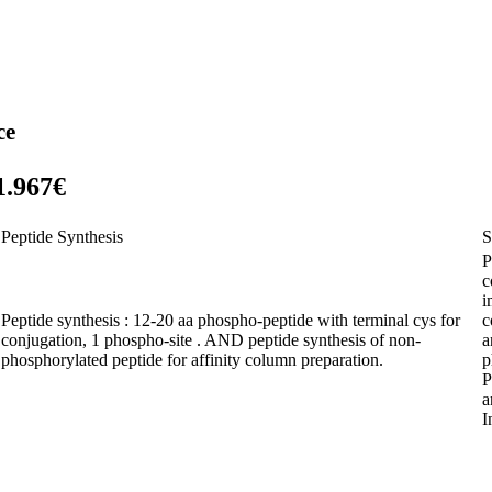
ce
1.967€
Peptide Synthesis
S
P
c
i
Peptide synthesis : 12-20 aa phospho-peptide with terminal cys for
c
conjugation, 1 phospho-site . AND peptide synthesis of non-
a
phosphorylated peptide for affinity column preparation.
p
P
a
I