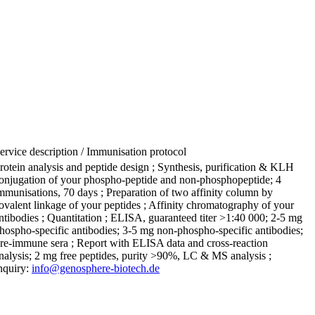
ervice description / Immunisation protocol
rotein analysis and peptide design ; Synthesis, purification & KLH
onjugation of your phospho-peptide and non-phosphopeptide; 4
mmunisations, 70 days ; Preparation of two affinity column by
ovalent linkage of your peptides ; Affinity chromatography of your
ntibodies ; Quantitation ; ELISA, guaranteed titer >1:40 000; 2-5 mg
hospho-specific antibodies; 3-5 mg non-phospho-specific antibodies;
re-immune sera ; Report with ELISA data and cross-reaction
nalysis; 2 mg free peptides, purity >90%, LC & MS analysis ;
nquiry:
info@genosphere-biotech.de