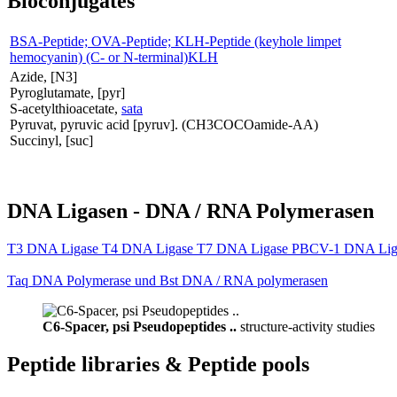
Bioconjugates
BSA-Peptide; OVA-Peptide; KLH-Peptide (keyhole limpet
hemocyanin) (C- or N-terminal)KLH
Azide, [N3]
Pyroglutamate, [pyr]
S-acetylthioacetate,
sata
Pyruvat, pyruvic acid [pyruv]. (CH3COCOamide-AA)
Succinyl, [suc]
DNA Ligasen - DNA / RNA Polymerasen
T3 DNA Ligase T4 DNA Ligase T7 DNA Ligase PBCV-1 DNA Lig
Taq DNA Polymerase und Bst DNA / RNA polymerasen
C6-Spacer, psi Pseudopeptides ..
structure-activity studies
Peptide libraries & Peptide pools