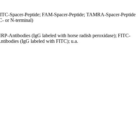
ITC-Spacer-Peptide; FAM-Spacer-Peptide; TAMRA-Spacer-Peptide
C- or N-terminal)
RP-Antibodies (IgG labeled with horse radish peroxidase); FITC-
ntibodies (IgG labeled with FITC); u.a.