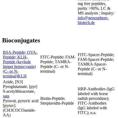
mg free peptides,
purity >90%, LC &
MS analysis ; Inquiry:
info@genosphere-
biotech.de
Bioconjugates
BSA-Peptide; OVA-
FITC-Spacer-Peptide;
Peptide; KLH-
FITC-Peptide; FAM-
FAM-Spacer-Peptide;
Peptide (keyhole
Peptide; TAMRA-
TAMRA-Spacer-
limpet hemocyanin)
Peptide (C- or N-
Peptide (C- or N-
(C- or N-
terminal)
terminal)
terminal)KLH
Azide, [N3]
Pyroglutamate, [pyr]
HRP-Antibodies (IgG
S-acetylthioacetate,
labeled with horse
sata
Biotin-Peptide;
radish peroxidase);
Pyruvat, pyruvic acid
Streptavidin-Peptide
FITC-Antibodies
[pyruv].
(IgG labeled with
(CH3COCOamide-
FITC); u.a.
AA)