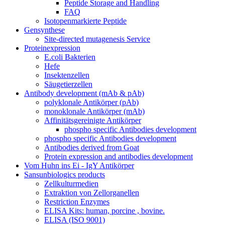
Peptide Storage and Handling
FAQ
Isotopenmarkierte Peptide
Gensynthese
Site-directed mutagenesis Service
Proteinexpression
E.coli Bakterien
Hefe
Insektenzellen
Säugetierzellen
Antibody development (mAb & pAb)
polyklonale Antikörper (pAb)
monoklonale Antikörper (mAb)
Affinitätsgereinigte Antikörper
phospho specific Antibodies development
phospho specific Antibodies development
Antibodies derived from Goat
Protein expression and antibodies development
Vom Huhn ins Ei - IgY Antikörper
Sansunbiologics products
Zellkulturmedien
Extraktion von Zellorganellen
Restriction Enzymes
ELISA Kits: human, porcine , bovine.
ELISA (ISO 9001)