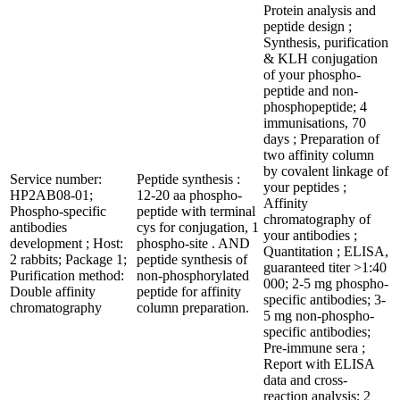
Protein analysis and
peptide design ;
Synthesis, purification
& KLH conjugation
of your phospho-
peptide and non-
phosphopeptide; 4
immunisations, 70
days ; Preparation of
two affinity column
by covalent linkage of
Service number:
Peptide synthesis :
your peptides ;
HP2AB08-01;
12-20 aa phospho-
Affinity
Phospho-specific
peptide with terminal
chromatography of
antibodies
cys for conjugation, 1
your antibodies ;
development ; Host:
phospho-site . AND
Quantitation ; ELISA,
2 rabbits; Package 1;
peptide synthesis of
guaranteed titer >1:40
Purification method:
non-phosphorylated
000; 2-5 mg phospho-
Double affinity
peptide for affinity
specific antibodies; 3-
chromatography
column preparation.
5 mg non-phospho-
specific antibodies;
Pre-immune sera ;
Report with ELISA
data and cross-
reaction analysis; 2