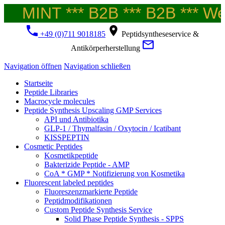
MINT *** B2B *** B2B *** Wel
+49 (0)711 9018185
Peptidsyntheseservice &
Antikörperherstellung
Navigation öffnen
Navigation schließen
Startseite
Peptide Libraries
Macrocycle molecules
Peptide Synthesis Upscaling GMP Services
API und Antibiotika
GLP-1 / Thymalfasin / Oxytocin / Icatibant
KISSPEPTIN
Cosmetic Peptides
Kosmetikpeptide
Bakterizide Peptide - AMP
CoA * GMP * Notifizierung von Kosmetika
Fluorescent labeled peptides
Fluoreszenzmarkierte Peptide
Peptidmodifikationen
Custom Peptide Synthesis Service
Solid Phase Peptide Synthesis - SPPS