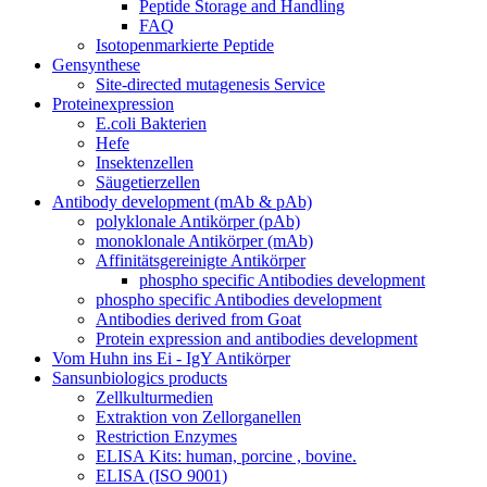
Peptide Storage and Handling
FAQ
Isotopenmarkierte Peptide
Gensynthese
Site-directed mutagenesis Service
Proteinexpression
E.coli Bakterien
Hefe
Insektenzellen
Säugetierzellen
Antibody development (mAb & pAb)
polyklonale Antikörper (pAb)
monoklonale Antikörper (mAb)
Affinitätsgereinigte Antikörper
phospho specific Antibodies development
phospho specific Antibodies development
Antibodies derived from Goat
Protein expression and antibodies development
Vom Huhn ins Ei - IgY Antikörper
Sansunbiologics products
Zellkulturmedien
Extraktion von Zellorganellen
Restriction Enzymes
ELISA Kits: human, porcine , bovine.
ELISA (ISO 9001)