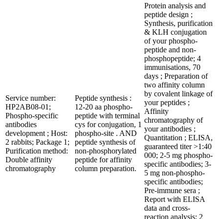
Protein analysis and
peptide design ;
Synthesis, purification
& KLH conjugation
of your phospho-
peptide and non-
phosphopeptide; 4
immunisations, 70
days ; Preparation of
two affinity column
by covalent linkage of
Service number:
Peptide synthesis :
your peptides ;
HP2AB08-01;
12-20 aa phospho-
Affinity
Phospho-specific
peptide with terminal
chromatography of
antibodies
cys for conjugation, 1
your antibodies ;
development ; Host:
phospho-site . AND
Quantitation ; ELISA,
2 rabbits; Package 1;
peptide synthesis of
guaranteed titer >1:40
Purification method:
non-phosphorylated
000; 2-5 mg phospho-
Double affinity
peptide for affinity
specific antibodies; 3-
chromatography
column preparation.
5 mg non-phospho-
specific antibodies;
Pre-immune sera ;
Report with ELISA
data and cross-
reaction analysis; 2