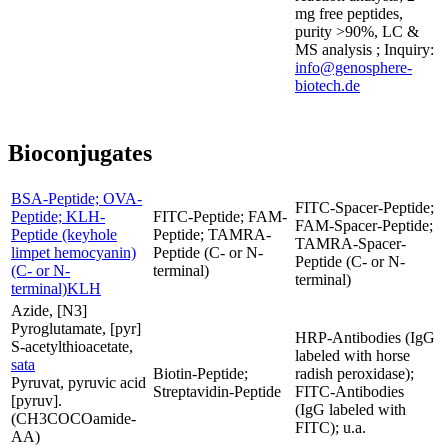
mg free peptides,
purity >90%, LC &
MS analysis ; Inquiry:
info@genosphere-
biotech.de
Bioconjugates
BSA-Peptide; OVA-
FITC-Spacer-Peptide;
Peptide; KLH-
FITC-Peptide; FAM-
FAM-Spacer-Peptide;
Peptide (keyhole
Peptide; TAMRA-
TAMRA-Spacer-
limpet hemocyanin)
Peptide (C- or N-
Peptide (C- or N-
(C- or N-
terminal)
terminal)
terminal)KLH
Azide, [N3]
Pyroglutamate, [pyr]
HRP-Antibodies (IgG
S-acetylthioacetate,
labeled with horse
sata
Biotin-Peptide;
radish peroxidase);
Pyruvat, pyruvic acid
Streptavidin-Peptide
FITC-Antibodies
[pyruv].
(IgG labeled with
(CH3COCOamide-
FITC); u.a.
AA)