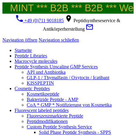
MINT *** B2B *** B2B *** Welc
+49 (0)711 9018185
Peptidsyntheseservice &
Antikörperherstellung
Navigation öffnen
Navigation schließen
Startseite
Peptide Libraries
Macrocycle molecules
Peptide Synthesis Upscaling GMP Services
API und Antibiotika
GLP-1 / Thymalfasin / Oxytocin / Icatibant
KISSPEPTIN
Cosmetic Peptides
Kosmetikpeptide
Bakterizide Peptide - AMP
CoA * GMP * Notifizierung von Kosmetika
Fluorescent labeled peptides
Fluoreszenzmarkierte Peptide
Peptidmodifikationen
Custom Peptide Synthesis Service
Solid Phase Peptide Synthesis - SPPS