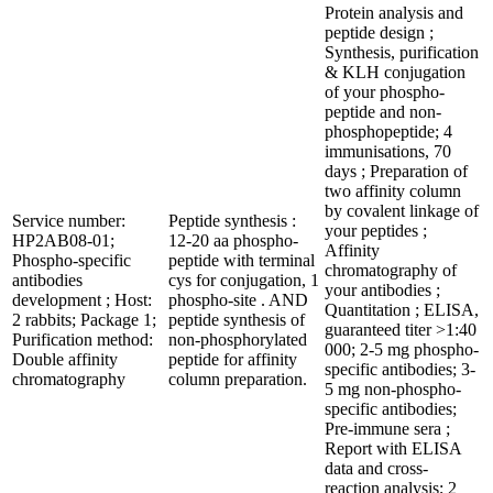
Protein analysis and
peptide design ;
Synthesis, purification
& KLH conjugation
of your phospho-
peptide and non-
phosphopeptide; 4
immunisations, 70
days ; Preparation of
two affinity column
by covalent linkage of
Service number:
Peptide synthesis :
your peptides ;
HP2AB08-01;
12-20 aa phospho-
Affinity
Phospho-specific
peptide with terminal
chromatography of
antibodies
cys for conjugation, 1
your antibodies ;
development ; Host:
phospho-site . AND
Quantitation ; ELISA,
2 rabbits; Package 1;
peptide synthesis of
guaranteed titer >1:40
Purification method:
non-phosphorylated
000; 2-5 mg phospho-
Double affinity
peptide for affinity
specific antibodies; 3-
chromatography
column preparation.
5 mg non-phospho-
specific antibodies;
Pre-immune sera ;
Report with ELISA
data and cross-
reaction analysis; 2