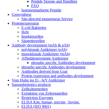
Peptide Storage and Handling
FAQ
Isotopenmarkierte Peptide
Gensynthese
Site-directed mutagenesis Service
Proteinexpression
E.coli Bakterien
Hefe
Insektenzellen
Säugetierzellen
Antibody development (mAb & pAb)
polyklonale Antikörper (pAb)
monoklonale Antikörper (mAb)
Affinitätsgereinigte Antikörper
phospho specific Antibodies development
phospho specific Antibodies development
Antibodies derived from Goat
Protein expression and antibodies development
Vom Huhn ins Ei - IgY Antikörper
Sansunbiologics products
Zellkulturmedien
Extraktion von Zellorganellen
Restriction Enzymes
ELISA Kits: human, porcine , bovine.
ELISA (ISO 9001)