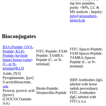
mg free peptides,
purity >90%, LC &
MS analysis ; Inquiry:
info@genosphere-
biotech.de
Bioconjugates
BSA-Peptide; OVA-
FITC-Spacer-Peptide;
Peptide; KLH-
FITC-Peptide; FAM-
FAM-Spacer-Peptide;
Peptide (keyhole
Peptide; TAMRA-
TAMRA-Spacer-
limpet hemocyanin)
Peptide (C- or N-
Peptide (C- or N-
(C- or N-
terminal)
terminal)
terminal)KLH
Azide, [N3]
Pyroglutamate, [pyr]
HRP-Antibodies (IgG
S-acetylthioacetate,
labeled with horse
sata
Biotin-Peptide;
radish peroxidase);
Pyruvat, pyruvic acid
Streptavidin-Peptide
FITC-Antibodies
[pyruv].
(IgG labeled with
(CH3COCOamide-
FITC); u.a.
AA)