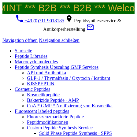
NT *** B2B *** B2B *** Welcome
+49 (0)711 9018185
Peptidsyntheseservice &
Antikörperherstellung
Navigation öffnen
Navigation schließen
Startseite
Peptide Libraries
Macrocycle molecules
Peptide Synthesis Upscaling GMP Services
API und Antibiotika
GLP-1 / Thymalfasin / Oxytocin / Icatibant
KISSPEPTIN
Cosmetic Peptides
Kosmetikpeptide
Bakterizide Peptide - AMP
CoA * GMP * Notifizierung von Kosmetika
Fluorescent labeled peptides
Fluoreszenzmarkierte Peptide
Peptidmodifikationen
Custom Peptide Synthesis Service
Solid Phase Peptide Synthesis - SPPS