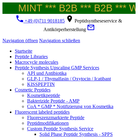
MINT *** B2B *** B2B *** We
+49 (0)711 9018185
Peptidsyntheseservice &
Antikörperherstellung
Navigation öffnen
Navigation schließen
Startseite
Peptide Libraries
Macrocycle molecules
Peptide Synthesis Upscaling GMP Services
API und Antibiotika
GLP-1 / Thymalfasin / Oxytocin / Icatibant
KISSPEPTIN
Cosmetic Peptides
Kosmetikpeptide
Bakterizide Peptide - AMP
CoA * GMP * Notifizierung von Kosmetika
Fluorescent labeled peptides
Fluoreszenzmarkierte Peptide
Peptidmodifikationen
Custom Peptide Synthesis Service
Solid Phase Peptide Synthesis - SPPS