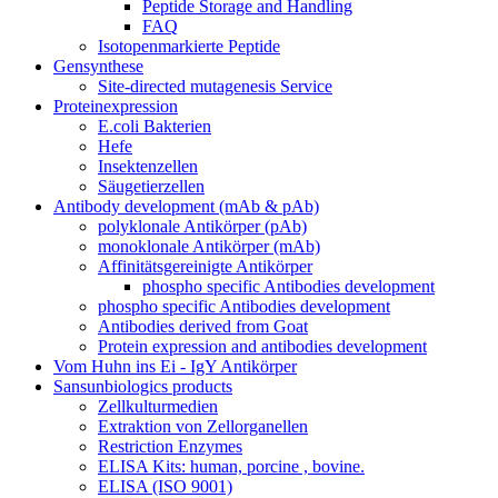
Peptide Storage and Handling
FAQ
Isotopenmarkierte Peptide
Gensynthese
Site-directed mutagenesis Service
Proteinexpression
E.coli Bakterien
Hefe
Insektenzellen
Säugetierzellen
Antibody development (mAb & pAb)
polyklonale Antikörper (pAb)
monoklonale Antikörper (mAb)
Affinitätsgereinigte Antikörper
phospho specific Antibodies development
phospho specific Antibodies development
Antibodies derived from Goat
Protein expression and antibodies development
Vom Huhn ins Ei - IgY Antikörper
Sansunbiologics products
Zellkulturmedien
Extraktion von Zellorganellen
Restriction Enzymes
ELISA Kits: human, porcine , bovine.
ELISA (ISO 9001)