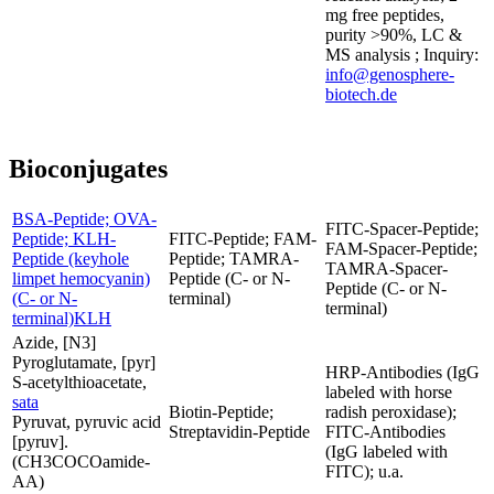
mg free peptides,
purity >90%, LC &
MS analysis ; Inquiry:
info@genosphere-
biotech.de
Bioconjugates
BSA-Peptide; OVA-
FITC-Spacer-Peptide;
Peptide; KLH-
FITC-Peptide; FAM-
FAM-Spacer-Peptide;
Peptide (keyhole
Peptide; TAMRA-
TAMRA-Spacer-
limpet hemocyanin)
Peptide (C- or N-
Peptide (C- or N-
(C- or N-
terminal)
terminal)
terminal)KLH
Azide, [N3]
Pyroglutamate, [pyr]
HRP-Antibodies (IgG
S-acetylthioacetate,
labeled with horse
sata
Biotin-Peptide;
radish peroxidase);
Pyruvat, pyruvic acid
Streptavidin-Peptide
FITC-Antibodies
[pyruv].
(IgG labeled with
(CH3COCOamide-
FITC); u.a.
AA)