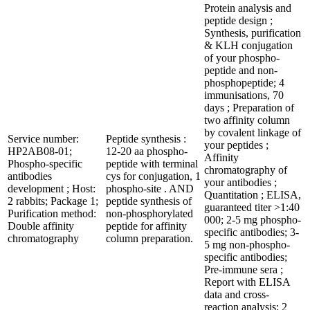
Protein analysis and
peptide design ;
Synthesis, purification
& KLH conjugation
of your phospho-
peptide and non-
phosphopeptide; 4
immunisations, 70
days ; Preparation of
two affinity column
by covalent linkage of
Service number:
Peptide synthesis :
your peptides ;
HP2AB08-01;
12-20 aa phospho-
Affinity
Phospho-specific
peptide with terminal
chromatography of
antibodies
cys for conjugation, 1
your antibodies ;
development ; Host:
phospho-site . AND
Quantitation ; ELISA,
2 rabbits; Package 1;
peptide synthesis of
guaranteed titer >1:40
Purification method:
non-phosphorylated
000; 2-5 mg phospho-
Double affinity
peptide for affinity
specific antibodies; 3-
chromatography
column preparation.
5 mg non-phospho-
specific antibodies;
Pre-immune sera ;
Report with ELISA
data and cross-
reaction analysis; 2