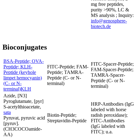
mg free peptides,
purity >90%, LC &
MS analysis ; Inquiry:
info@genosphere-
biotech.de
Bioconjugates
BSA-Peptide; OVA-
FITC-Spacer-Peptide;
Peptide; KLH-
FITC-Peptide; FAM-
FAM-Spacer-Peptide;
Peptide (keyhole
Peptide; TAMRA-
TAMRA-Spacer-
limpet hemocyanin)
Peptide (C- or N-
Peptide (C- or N-
(C- or N-
terminal)
terminal)
terminal)KLH
Azide, [N3]
Pyroglutamate, [pyr]
HRP-Antibodies (IgG
S-acetylthioacetate,
labeled with horse
sata
Biotin-Peptide;
radish peroxidase);
Pyruvat, pyruvic acid
Streptavidin-Peptide
FITC-Antibodies
[pyruv].
(IgG labeled with
(CH3COCOamide-
FITC); u.a.
AA)