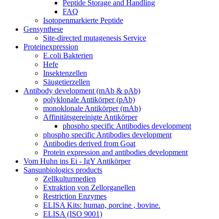
Peptide Storage and Handling
FAQ
Isotopenmarkierte Peptide
Gensynthese
Site-directed mutagenesis Service
Proteinexpression
E.coli Bakterien
Hefe
Insektenzellen
Säugetierzellen
Antibody development (mAb & pAb)
polyklonale Antikörper (pAb)
monoklonale Antikörper (mAb)
Affinitätsgereinigte Antikörper
phospho specific Antibodies development
phospho specific Antibodies development
Antibodies derived from Goat
Protein expression and antibodies development
Vom Huhn ins Ei - IgY Antikörper
Sansunbiologics products
Zellkulturmedien
Extraktion von Zellorganellen
Restriction Enzymes
ELISA Kits: human, porcine , bovine.
ELISA (ISO 9001)