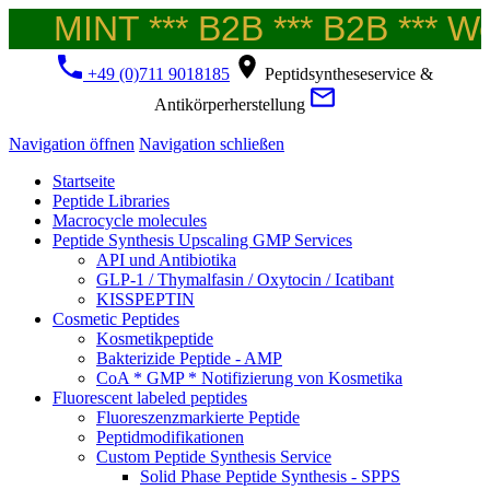
MINT *** B2B *** B2B *** Wel
+49 (0)711 9018185
Peptidsyntheseservice &
Antikörperherstellung
Navigation öffnen
Navigation schließen
Startseite
Peptide Libraries
Macrocycle molecules
Peptide Synthesis Upscaling GMP Services
API und Antibiotika
GLP-1 / Thymalfasin / Oxytocin / Icatibant
KISSPEPTIN
Cosmetic Peptides
Kosmetikpeptide
Bakterizide Peptide - AMP
CoA * GMP * Notifizierung von Kosmetika
Fluorescent labeled peptides
Fluoreszenzmarkierte Peptide
Peptidmodifikationen
Custom Peptide Synthesis Service
Solid Phase Peptide Synthesis - SPPS