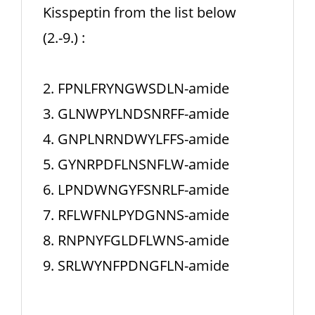
Kisspeptin from the list below
(2.-9.) :
2. FPNLFRYNGWSDLN-amide
3. GLNWPYLNDSNRFF-amide
4. GNPLNRNDWYLFFS-amide
5. GYNRPDFLNSNFLW-amide
6. LPNDWNGYFSNRLF-amide
7. RFLWFNLPYDGNNS-amide
8. RNPNYFGLDFLWNS-amide
9. SRLWYNFPDNGFLN-amide