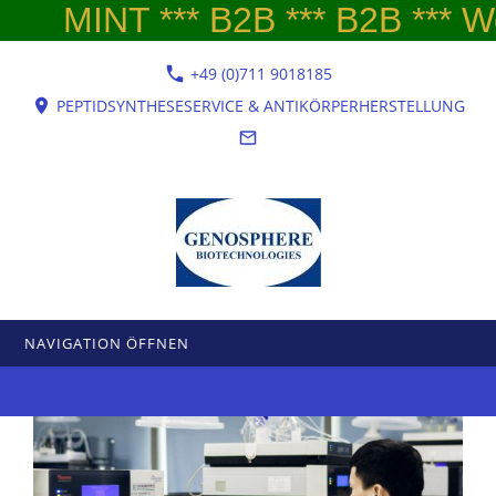
MINT *** B2B *** B2B *** Wel
+49 (0)711 9018185
PEPTIDSYNTHESESERVICE & ANTIKÖRPERHERSTELLUNG
NAVIGATION ÖFFNEN