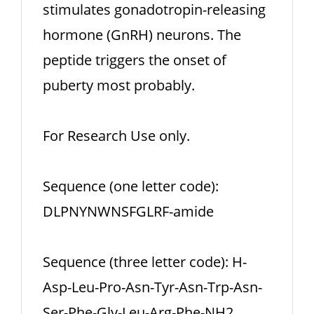
stimulates gonadotropin-releasing
hormone (GnRH) neurons. The
peptide triggers the onset of
puberty most probably.
For Research Use only.
Sequence (one letter code):
DLPNYNWNSFGLRF-amide
Sequence (three letter code): H-
Asp-Leu-Pro-Asn-Tyr-Asn-Trp-Asn-
Ser-Phe-Gly-Leu-Arg-Phe-NH2