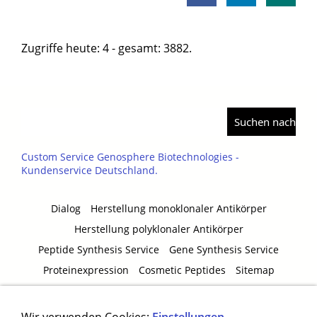
Zugriffe heute: 4 - gesamt: 3882.
Custom Service Genosphere Biotechnologies -
Kundenservice Deutschland.
Dialog
Herstellung monoklonaler Antikörper
Herstellung polyklonaler Antikörper
Peptide Synthesis Service
Gene Synthesis Service
Proteinexpression
Cosmetic Peptides
Sitemap
Molecular Biology Kits and Tools
AGB
Impressum
Datenschutzerklärung
Disclaimer
Cookie Control